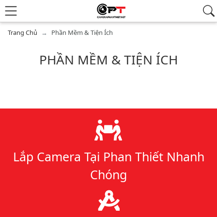
Trang Chủ
Phần Mềm & Tiện Ích
PHẦN MỀM & TIỆN ÍCH
Danh sách bài viết
Lý do chọn chúng tôi
Lắp Camera Tại Phan Thiết Nhanh
Chóng