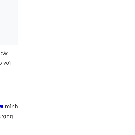
 các
o với
0W
mình
tượng