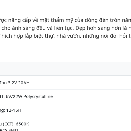
c nâng cấp về mặt thẩm mỹ của dòng đèn tròn nă
n cho ánh sáng đều và liên tục. Đẹp hơn sáng hơn là
hích hợp lắp biệt thự, nhà vườn, những nơi đòi hỏi
-Ion 3.2V 20AH
T: 6V/22W Polycrystalline
ng: 12-15H
u (CCT): 6500K
0PCS SMD