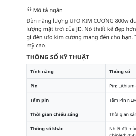
Mô tả ngắn
Đèn năng lượng UFO KIM CƯƠNG 800w đượ
lượng mặt trời của JD. Nó thiết kế đẹp hơ
gì đèn ufo kim cương mang đến cho bạn. T
mỹ cao.
THÔNG SỐ KỸ THUẬT
Tính năng
Thông số
Pin
Pin: Lithium
Tấm pin
Tấm Pin NLM
Thời gian chiếu sáng
Thời gian sá
Thông số khác
Nhiệt độ mà
Chipled: 45