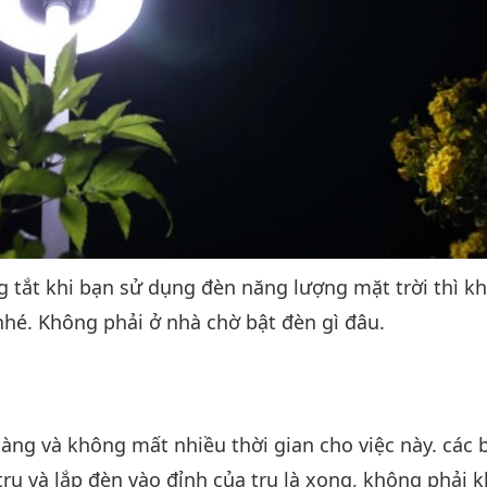
ông tắt khi bạn sử dụng đèn năng lượng mặt trời thì k
nhé. Không phải ở nhà chờ bật đèn gì đâu.
dàng và không mất nhiều thời gian cho việc này. các 
g trụ và lắp đèn vào đỉnh của trụ là xong, không phải 