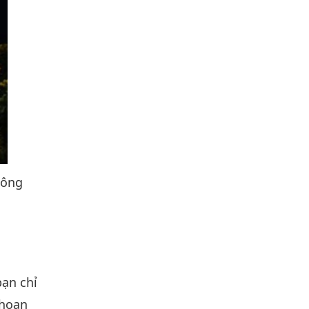
hông
bạn chỉ
khoan