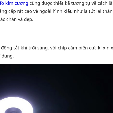
fo kim cương
cũng được thiết kế tương tự về cách lắ
ng cấp rất cao về ngoài hình kiểu như là tút lại thà
hắc chắn và đẹp.
ự động tắt khi trời sáng, với chíp cảm biến cực kì xịn 
ử dụng.