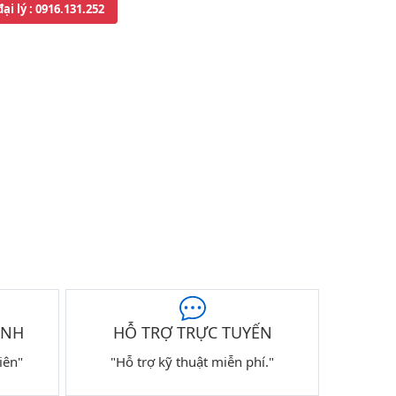
đại lý
: 0916.131.252
ÀNH
HỖ TRỢ TRỰC TUYẾN
iên"
"Hỗ trợ kỹ thuật miễn phí."