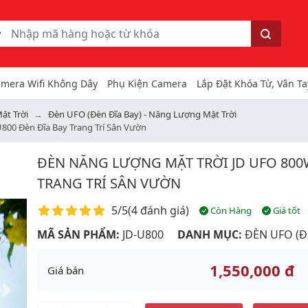
ếm
Tìm kiếm
mera Wifi Không Dây
Phụ Kiện Camera
Lắp Đặt Khóa Từ, Vân Ta
ặt Trời
Đèn UFO (Đèn Đĩa Bay) - Năng Lượng Mặt Trời
800 Đèn Đĩa Bay Trang Trí Sân Vườn
ĐÈN NĂNG LƯỢNG MẶT TRỜI JD UFO 800W
TRANG TRÍ SÂN VƯỜN
Điểm đánh giá
5/5
(
4 đánh giá
)
Còn Hàng
Giá tốt
MÃ SẢN PHẨM:
JD-U800
DANH MỤC:
ĐÈN UFO (Đ
1,550,000 đ
Giá bán
Next