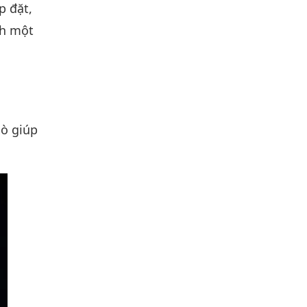
p đặt,
nh một
xò giúp