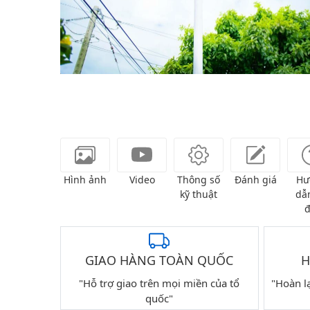
Hình ảnh
Video
Thông số
Đánh giá
Hư
kỹ thuật
dẫn
đ
GIAO HÀNG TOÀN QUỐC
H
"Hỗ trợ giao trên mọi miền của tổ
"Hoàn l
quốc"