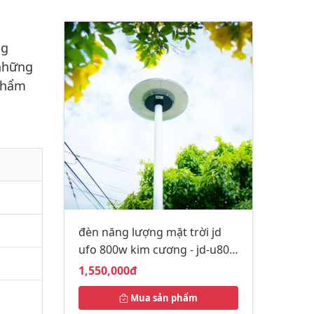
ng
 những
 thẩm
đèn năng lượng mặt trời jd
ufo 800w kim cương - jd-u800
đèn đĩa bay trang trí sân vườn
Giá bán:
1,550,000đ
Mua sản phẩm