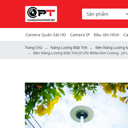
Chọn danh mục tìm ki
Từ khóa hoặc mã hàng
Camera Quán Sát HD
Camera IP
Đầu Ghi Hình
Ca
Trang Chủ
Năng Lượng Mặt Trời
Đèn Năng Lượng M
Đèn Năng Lượng Mặt Trời Jd Ufo 800w Kim Cương - Jd-U
Previous