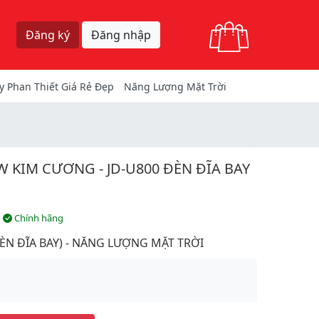
Giỏ hàng
Đăng ký
Đăng nhập
y Phan Thiết Giá Rẻ Đẹp
Năng Lượng Mặt Trời
 KIM CƯƠNG - JD-U800 ĐÈN ĐĨA BAY
Chính hãng
ÈN ĐĨA BAY) - NĂNG LƯỢNG MẶT TRỜI