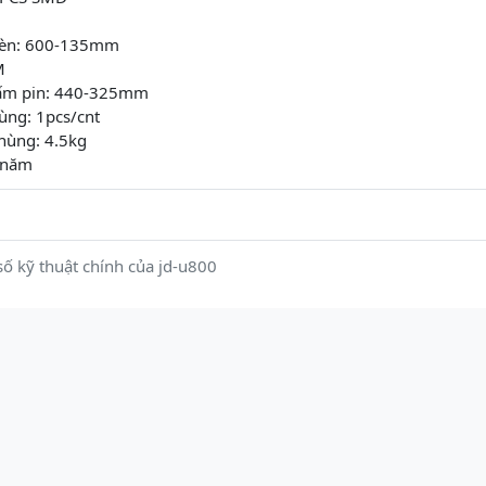
đèn: 600-135mm
M
tấm pin: 440-325mm
ùng: 1pcs/cnt
hùng: 4.5kg
 năm
ố kỹ thuật chính của jd-u800