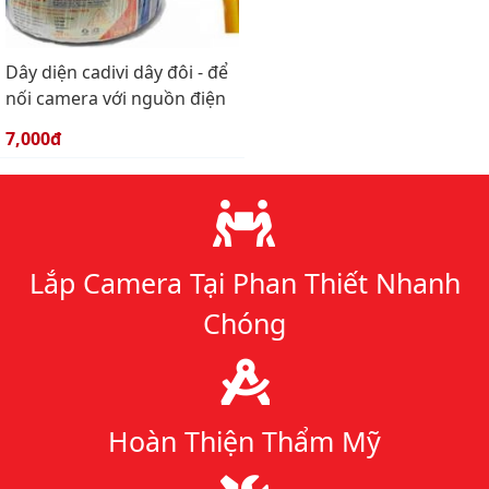
Dây diện cadivi dây đôi - để
nối camera với nguồn điện
Giá bán:
7,000đ
Lý do chọn chúng tôi
Lắp Camera Tại Phan Thiết Nhanh
Chóng
Hoàn Thiện Thẩm Mỹ