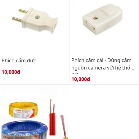
Phích cấm cái - Dùng cấm
Phích cấm đực
nguồn camera với hệ thống
Giá bán:
10,000đ
điện
Giá bán:
10,000đ