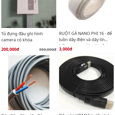
RUỘT GÀ NANO PHI 16 - để
Tủ đựng đầu ghi hình
luồn dây điện và dây tín
camera có khóa
hiệu camera giúp thi công
Giá bán:
Giá bán:
3,000đ
200,000đ
Giá gốc:
350,000đ
thẩm mỹ và an toàn điện