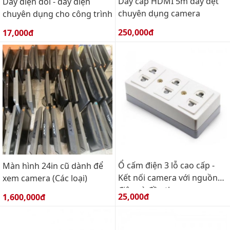
Dây cáp HDMI 5m dây dẹt
Dây điện đôi - dây điện
chuyên dụng camera
chuyên dụng cho công trình
Giá bán:
Giá bán:
250,000đ
17,000đ
Ổ cấm điện 3 lỗ cao cấp -
Màn hình 24in cũ dành để
Kết nối camera với nguồn
xem camera (Các loại)
điện và đầu thu
Giá bán:
Giá bán:
25,000đ
1,600,000đ