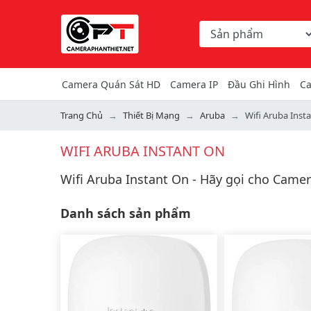
Chọn danh mục tìm ki
Từ khóa hoặc mã hàng
Camera Quán Sát HD
Camera IP
Đầu Ghi Hình
Ca
Trang Chủ
Thiết Bị Mạng
Aruba
Wifi Aruba Inst
WIFI ARUBA INSTANT ON
Wifi Aruba Instant On - Hãy gọi cho Came
Danh sách sản phẩm