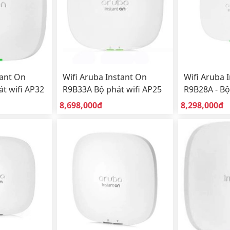
tant On
Wifi Aruba Instant On
Wifi Aruba 
át wifi AP32
R9B33A Bộ phát wifi AP25
R9B28A - Bộ
)
Wifi 6, sử dụng trong nhà
Wifi 6 sử d
Giá bán:
Giá bán:
8,698,000đ
8,298,000đ
(Indoor)
(Indoor)