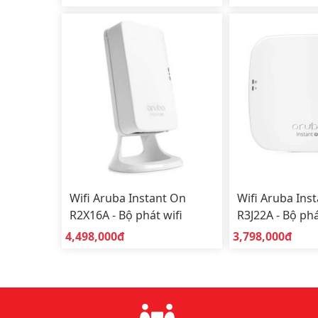
(outdoor)
(Indoor)
Wifi Aruba Instant On
Wifi Aruba Ins
R2X16A - Bộ phát wifi
R3J22A - Bộ phá
AP11D để bàn sử dụng
sử dụng trong
Giá bán:
Giá bán:
4,498,000đ
3,798,000đ
trong nhà (Indoor)
(Indoor)