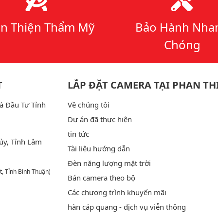
n Thiện Thẩm Mỹ
Bảo Hành Nha
Chóng
T
LẮP ĐẶT CAMERA TẠI PHAN TH
à Đầu Tư Tỉnh
Về chúng tôi
Dự án đã thực hiện
tin tức
ủy, Tỉnh Lâm
Tài liệu hướng dẫn
Đèn năng lượng mặt trời
t, Tỉnh Bình Thuận)
Bán camera theo bộ
Các chương trình khuyến mãi
hàn cáp quang - dịch vụ viễn thông