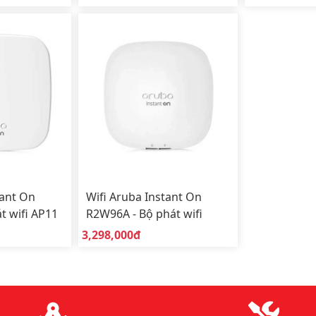
(Indoor)
(Indoor)
tant On
Wifi Aruba Instant On
t wifi AP11
R2W96A - Bộ phát wifi
 nhà
AP11 sử dụng trong nhà
Giá bán:
3,298,000đ
(Indoor)