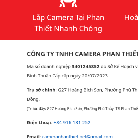
Lý do chọn chúng tôi
Lắp Camera Tại Phan
Hoà
Thiết Nhanh Chóng
CÔNG TY TNHH CAMERA PHAN THIẾ
Mã số doanh nghiệp
3401245852
do Sở Kế Hoạch v
Bình Thuận Cấp cấp ngày 20/07/2023.
Trụ sở chính
: G27 Hoàng Bích Sơn, Phường Phú Th
Đồng.
(Trước đây: G27 Hoàng Bích Sơn, Phường Phú Thủy, TP. Phan Thiế
Điện thoại
:
+84 916 131 252
Email
:
cameraphanthiet.net@gmail.com