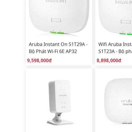
Aruba Instant On S1T29A -
Wifi Aruba Ins
Bộ Phát Wi-Fi 6E AP32
S1T23A - Bộ ph
Trong Nhà (Indoor)
Wifi 6E (Indoor
Giá bán:
Giá bán:
9,598,000đ
8,898,000đ