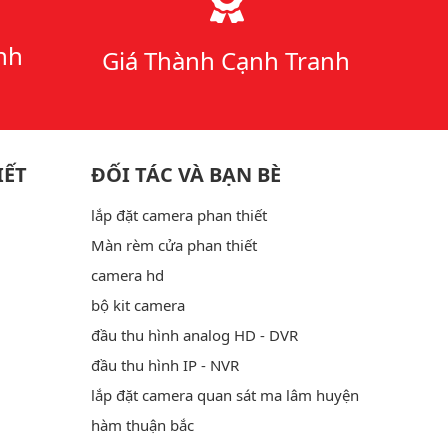
nh
Giá Thành Cạnh Tranh
IẾT
ĐỐI TÁC VÀ BẠN BÈ
lắp đặt camera phan thiết
Màn rèm cửa phan thiết
camera hd
bộ kit camera
đầu thu hình analog HD - DVR
đầu thu hình IP - NVR
lắp đặt camera quan sát ma lâm huyện
hàm thuận bắc