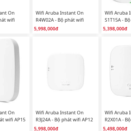
tant On
Wifi Aruba Instant On
Wifi Aruba 
át wifi
R4W02A - Bộ phát wifi
S1T15A - Bộ
 dụng trong
AP22 Wifi 6 sử dụng trong
Wifi 6 sử d
Giá bán:
Giá bán:
5,998,000đ
5,398,000đ
nhà (Indoor)
(Indoor)
tant On
Wifi Aruba Instant On
Wifi Aruba 
át wifi AP15
R3J24A - Bộ phát wifi AP12
R2X01A - Bộ
 nhà
sử dụng trong nhà
sử dụng tr
Giá bán:
Giá bán:
5,998,000đ
5,498,000đ