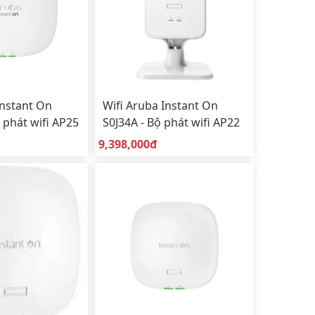
Instant On
Wifi Aruba Instant On
 phát wifi AP25
S0J34A - Bộ phát wifi AP22
ụng trong nhà
Wifi 6 để bàn sử dụng
Giá bán:
9,398,000đ
trong nhà (Indoor)