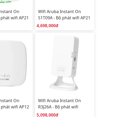
Instant On
Wifi Aruba Instant On
 phát wifi AP21
S1T09A - Bộ phát wifi AP21
ụng trong nhà
Wifi 6 sử dụng trong nhà
Giá bán:
4,698,000đ
(Indoor)
Instant On
Wifi Aruba Instant On
 phát wifi AP12
R3J26A - Bộ phát wifi
ong nhà
AP11D để bàn sử dụng
Giá bán:
5,098,000đ