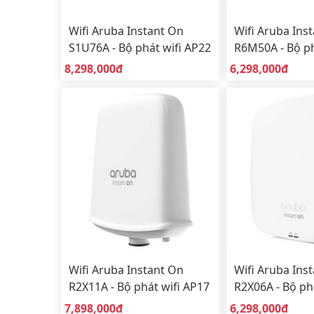
Wifi Aruba Instant On
Wifi Aruba Ins
S1U76A - Bộ phát wifi AP22
R6M50A - Bộ ph
Wifi 6 để bàn sử dụng
AP22 Wifi 6 sử
Giá bán:
Giá bán:
8,298,000đ
6,298,000đ
trong nhà (Indoor)
nhà (Indoor)
Wifi Aruba Instant On
Wifi Aruba Ins
R2X11A - Bộ phát wifi AP17
R2X06A - Bộ ph
sử dụng ngoài trời
sử dụng trong
Giá bán:
Giá bán:
7,898,000đ
6,298,000đ