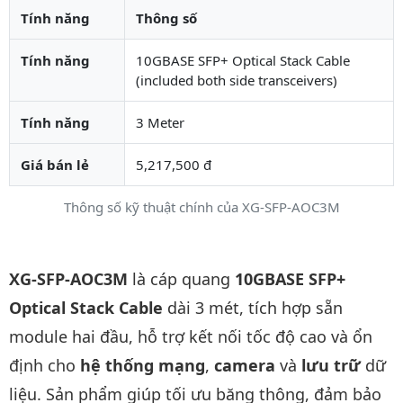
Tính năng
Thông số
Tính năng
10GBASE SFP+ Optical Stack Cable
(included both side transceivers)
Tính năng
3 Meter
Giá bán lẻ
5,217,500 đ
Thông số kỹ thuật chính của XG-SFP-AOC3M
Mô tả chi tiết sản phẩm
XG-SFP-AOC3M
là cáp quang
10GBASE SFP+
Optical Stack Cable
dài 3 mét, tích hợp sẵn
module hai đầu, hỗ trợ kết nối tốc độ cao và ổn
định cho
hệ thống mạng
,
camera
và
lưu trữ
dữ
liệu. Sản phẩm giúp tối ưu băng thông, đảm bảo