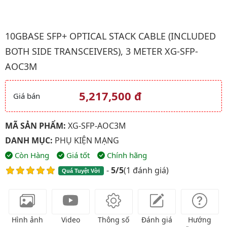
Hình ảnh đại diện của sản phẩm 10GBASE SFP+ Optical Stack Cab
10GBASE SFP+ OPTICAL STACK CABLE (INCLUDED
BOTH SIDE TRANSCEIVERS), 3 METER XG-SFP-
AOC3M
5,217,500 đ
Giá bán
Giá và khuyến mãi
MÃ SẢN PHẨM:
XG-SFP-AOC3M
DANH MỤC:
PHỤ KIỆN MẠNG
Còn Hàng
Giá tốt
Chính hãng
-
5/5
(
1 đánh giá
)
Quá Tuyệt Vời
Hình ảnh
Video
Thông số
Đánh giá
Hướng