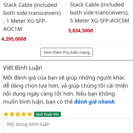
Stack Cable (included
Stack Cable (included
both side transceivers),
both side transceivers)
5 Meter XG-SFP-AOC5M
, 1 Meter XG-SFP-
AOC1M
Giá bán:
5,834,500đ
Giá bán:
4,295,000đ
Xem thêm Phụ kiện mạng
Viết Bình Luận
Bình luận & Đánh giá
Mỗi đánh giá của bạn sẽ giúp những người khác
dễ dàng chọn lựa hơn, và giúp chúng tôi cải thiện
nội dung ngày càng tốt hơn. Nếu bạn không
muốn bình luận, bạn có thể
đánh giá nhanh
.
Quá Tuyệt Vời
Nội dung bình luận