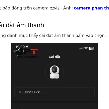
t báo động trên camera ezviz - Ảnh:
camera phan th
ài đặt âm thanh
ống danh mục thấy cài đặt âm thanh bấm vào chọn.