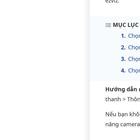
ezviz.
Nội du
MỤC LỤC 
Chọn
Chọn
Chọ
Chọn
Hướng dẫn 
thanh > Thô
Nếu bạn khôn
năng camera 