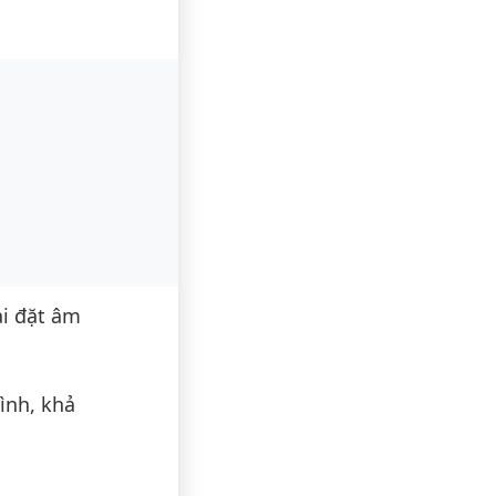
ài đặt âm
ình, khả