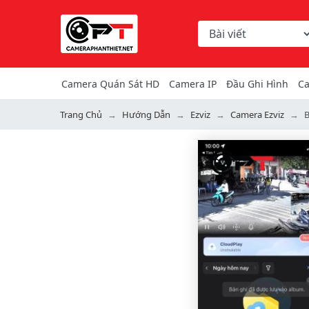
Chọn danh mục tìm ki
Từ khóa hoặc mã hàng
Camera Quán Sát HD
Camera IP
Đầu Ghi Hình
Ca
Trang Chủ
Hướng Dẫn
Ezviz
Camera Ezviz
B