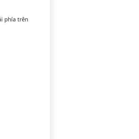
i phía trên