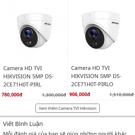
Camera HD TVI
Camera HD TVI
HIKVISION 5MP DS-
HIKVISION 5MP DS-
2CE71H0T-PIRLO
2CE71H0T-PIRL
Giá bán:
Giá bán:
906,000đ
Giá gốc:
780,000đ
Giá gốc:
1,510,000đ
1,300,000đ
Xem thêm Camera TVI Hikvision
Viết Bình Luận
Bình luận & Đánh giá
Mỗi đánh giá của bạn sẽ giúp những người khác