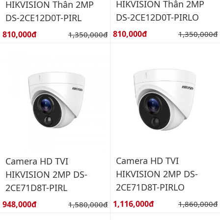
HIKVISION Thân 2MP
HIKVISION Thân 2MP
DS-2CE12D0T-PIRLO
DS-2CE12D0T-PIRL
Giá bán:
Giá bán:
810,000đ
Giá gốc:
810,000đ
Giá gốc:
1,350,000đ
1,350,000đ
Camera HD TVI
Camera HD TVI
HIKVISION 2MP DS-
HIKVISION 2MP DS-
2CE71D8T-PIRLO
2CE71D8T-PIRL
Giá bán:
Giá bán:
1,116,000đ
Giá gốc:
948,000đ
Giá gốc:
1,860,000đ
1,580,000đ