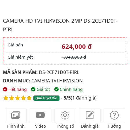
Hình ảnh đại diện của sản phẩm Camera HD TVI HIKVISION 2M
CAMERA HD TVI HIKVISION 2MP DS-2CE71D0T-
PIRL
Giá bán
624,000 đ
Giá và khuyến mãi
Giá niêm yết
1,040,000 đ
MÃ SẢN PHẨM:
DS-2CE71D0T-PIRL
DANH MỤC:
CAMERA TVI HIKVISION
Hết hàng
Giá tốt
Chính hãng
-
5/5
(
1 đánh giá
)
Quá Tuyệt Vời
Hình ảnh
Video
Thông số
Đánh giá
Hướng