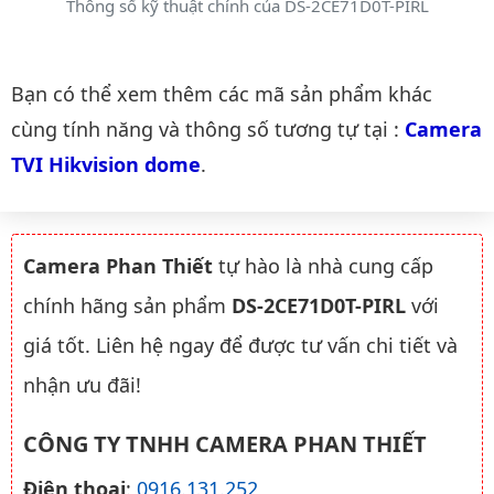
Thông số kỹ thuật chính của DS-2CE71D0T-PIRL
Danh mục liên quan
Bạn có thể xem thêm các mã sản phẩm khác
cùng tính năng và thông số tương tự tại :
Camera 
TVI Hikvision dome
.
Camera Phan Thiết
tự hào là nhà cung cấp
chính hãng sản phẩm
DS-2CE71D0T-PIRL
với
giá tốt. Liên hệ ngay để được tư vấn chi tiết và
nhận ưu đãi!
CÔNG TY TNHH CAMERA PHAN THIẾT
Điện thoại
:
0916.131.252