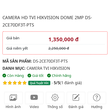
Hình ảnh đại diện của sản phẩm Camera HD TVI HIKVISION Do
CAMERA HD TVI HIKVISION DOME 2MP DS-
2CE70DF3T-PTS
Giá bán
1,350,000 đ
Giá và khuyến mãi
Giá niêm yết
2,250,000 đ
MÃ SẢN PHẨM:
DS-2CE70DF3T-PTS
DANH MỤC:
CAMERA TVI HIKVISION
Còn Hàng
Giá tốt
Chính hãng
-
5/5
(
1 đánh giá
)
Quá Tuyệt Vời
Hình ảnh
Video
Thông số
Đánh giá
Hướng