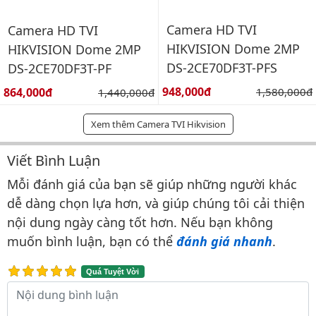
Camera HD TVI
Camera HD TVI
HIKVISION Dome 2MP
HIKVISION Dome 2MP
DS-2CE70DF3T-PFS
DS-2CE70DF3T-PF
Giá bán:
Giá bán:
948,000đ
Giá gốc:
864,000đ
Giá gốc:
1,580,000đ
1,440,000đ
Xem thêm Camera TVI Hikvision
Viết Bình Luận
Bình luận & Đánh giá
Mỗi đánh giá của bạn sẽ giúp những người khác
dễ dàng chọn lựa hơn, và giúp chúng tôi cải thiện
nội dung ngày càng tốt hơn. Nếu bạn không
muốn bình luận, bạn có thể
đánh giá nhanh
.
Quá Tuyệt Vời
Nội dung bình luận