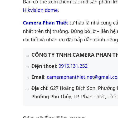
Bạn có thể xem thêm các mã sản phẩm khá
Hikvision dome
.
Camera Phan Thiết
tự hào là nhà cung c
nhất trên thị trường. Đừng bỏ lỡ – liên hệ
chi tiết và nhận ưu đãi hấp dẫn dành riêng
CÔNG TY TNHH CAMERA PHAN TH
Điện thoại
:
0916.131.252
Email
:
cameraphanthiet.net@gmail.c
Địa chỉ
: G27 Hoàng Bích Sơn, Phường 
Phường Phú Thủy, TP. Phan Thiết, Tỉnh