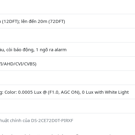
 (12DFT); lên đến 20m (72DFT)
u, còi báo động, 1 ngõ ra alarm
TVI/AHD/CVI/CVBS)
: Color: 0.0005 Lux @ (F1.0, AGC ON), 0 Lux with White Light
thuật chính của DS-2CE72D0T-PIRXF