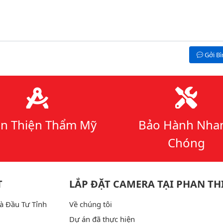
Gởi B
n Thiện Thẩm Mỹ
Bảo Hành Nha
Chóng
T
LẮP ĐẶT CAMERA TẠI PHAN TH
à Đầu Tư Tỉnh
Về chúng tôi
Dự án đã thực hiện