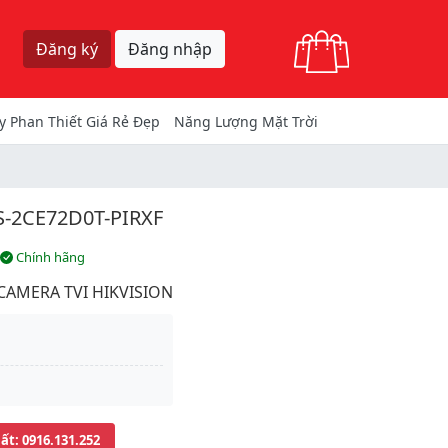
Giỏ hàng
Đăng ký
Đăng nhập
y Phan Thiết Giá Rẻ Đẹp
Năng Lượng Mặt Trời
-2CE72D0T-PIRXF
Chính hãng
CAMERA TVI HIKVISION
uất
: 0916.131.252