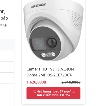
0P,
 báo
òng.
Camera HD TVI HIKVISION
Dome 2MP DS-2CE72D0T-
PIRXF
Giá bán:
1,626,000đ
Giá gốc:
2,710,000đ
Hết hàng hoặc SP ngừng
sản xuất
: 0916.131.252