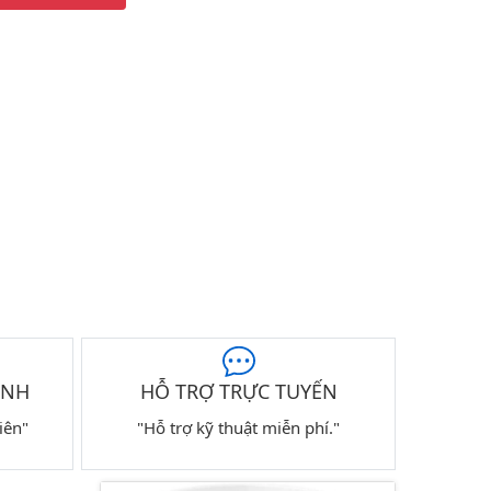
ÀNH
HỖ TRỢ TRỰC TUYẾN
iên"
"Hỗ trợ kỹ thuật miễn phí."