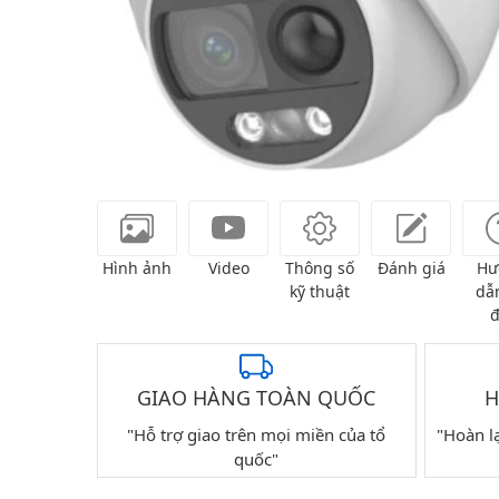
Hình ảnh
Video
Thông số
Đánh giá
Hư
kỹ thuật
dẫn
đ
GIAO HÀNG TOÀN QUỐC
H
"Hỗ trợ giao trên mọi miền của tổ
"Hoàn l
quốc"