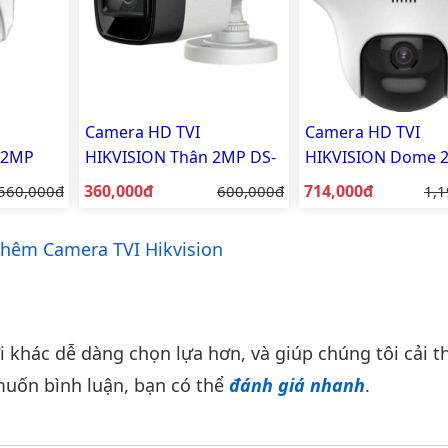
Camera HD TVI
Camera HD TVI
 2MP
HIKVISION Thân 2MP DS-
HIKVISION Dome 
PF
2CE16D0T-EXIPF
DS-2CE70D0T-PTLT
Giá bán:
Giá bán:
Giá gốc:
360,000đ
Giá gốc:
714,000đ
Giá
560,000đ
600,000đ
1,1
hêm Camera TVI Hikvision
khác dễ dàng chọn lựa hơn, và giúp chúng tôi cải th
uốn bình luận, bạn có thể
đánh giá nhanh
.