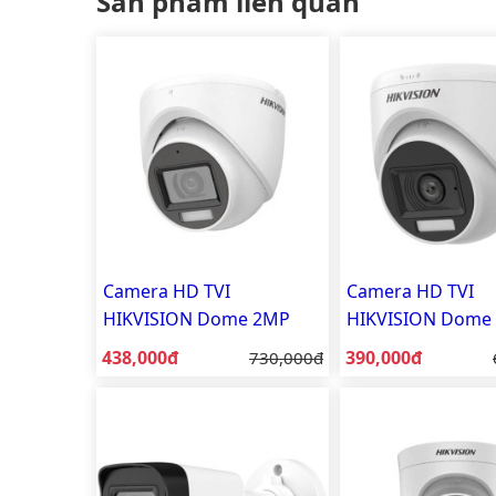
Sản phẩm liên quan
Camera HD TVI
Camera HD TVI
HIKVISION Dome 2MP
HIKVISION Dome
DS-2CE76D0T-EXLMF
DS-2CE76D0T-EXL
Giá bán:
Giá bán:
438,000đ
Giá gốc:
390,000đ
730,000đ