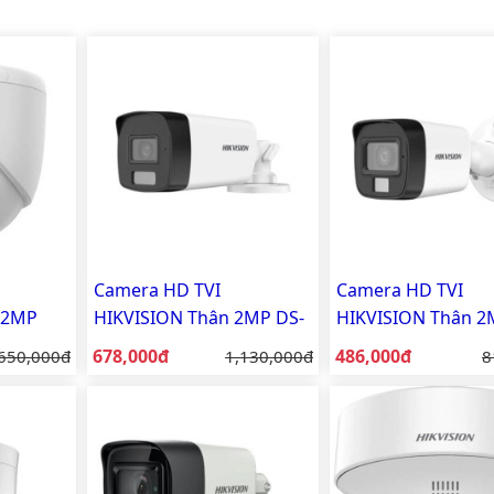
Camera HD TVI
Camera HD TVI
 2MP
HIKVISION Thân 2MP DS-
HIKVISION Thân 2
PF
2CE17D0T-EXLF
2CE16D0T-EXLF
Giá bán:
Giá bán:
Giá gốc:
678,000đ
Giá gốc:
486,000đ
G
650,000đ
1,130,000đ
8