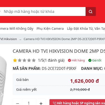
ếm
Tìm kiếm
mera Wifi Không Dây
Phụ Kiện Camera
Lắp Đặt Khóa Từ, Vân Ta
VI Hikvision
Camera HD TVI HIKVISION Dome 2MP DS-2CE72D0T-PIRXF
CAMERA HD TVI HIKVISION DOME 2MP DS
Điểm đánh giá
1/5
(
1 đánh giá
)
Hết hàng
Giá tốt
MÃ SẢN PHẨM:
DS-2CE72D0T-PIRXF
DANH MỤC:
Giá bán
1,626,000 đ
Giá niêm yết
2,710,000 đ
Next
Hết hàng hoặc SP ngừng sản x