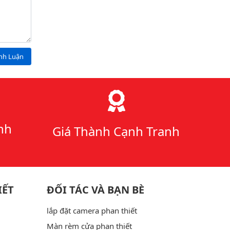
ình Luận
nh
Giá Thành Cạnh Tranh
IẾT
ĐỐI TÁC VÀ BẠN BÈ
lắp đặt camera phan thiết
Màn rèm cửa phan thiết