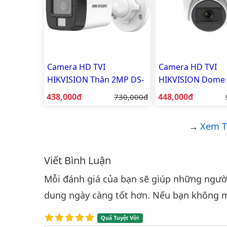
Camera HD TVI
Camera HD TVI
HIKVISION Thân 2MP DS-
HIKVISION Dome
2CE16D0T-EXLPF
DS-2CE76D0T-EXI
Giá bán:
Giá bán:
438,000đ
Giá gốc:
448,000đ
730,000đ
Xem T
Viết Bình Luận
Bình luận & Đánh giá
Mỗi đánh giá của bạn sẽ giúp những người 
dung ngày càng tốt hơn. Nếu bạn không m
Quá Tuyệt Vời