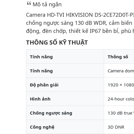
Mô tả ngắn
Camera HD-TVI HIKVISION DS-2CE72D0T-PIR
chống ngược sáng 130 dB WDR, cảm biến P
động, đèn chớp, thiết kế IP67 bền bỉ, phù
THÔNG SỐ KỸ THUẬT
Tính năng
Thông số
Tính năng
Camera do
Độ phân giải
1920 × 108
Hình ảnh
24-hour col
Chống ngược sáng
130 dB true
Công nghệ
3D DNR