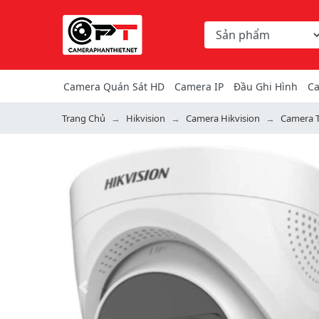
Chọn danh mục tìm ki
Từ khóa hoặc mã hàng
Camera Quán Sát HD
Camera IP
Đầu Ghi Hình
Ca
Trang Chủ
Hikvision
Camera Hikvision
Camera T
Previous