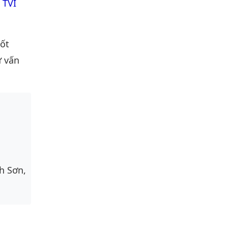
 TVI
tốt
ư vấn
h Sơn,