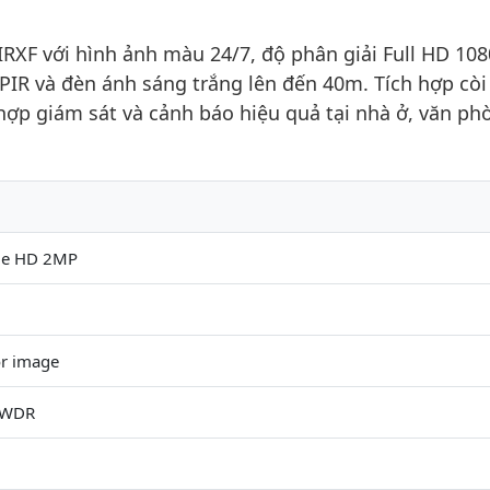
XF với hình ảnh màu 24/7, độ phân giải Full HD 108
IR và đèn ánh sáng trắng lên đến 40m. Tích hợp còi
 hợp giám sát và cảnh báo hiệu quả tại nhà ở, văn ph
me HD 2MP
0
or image
 WDR