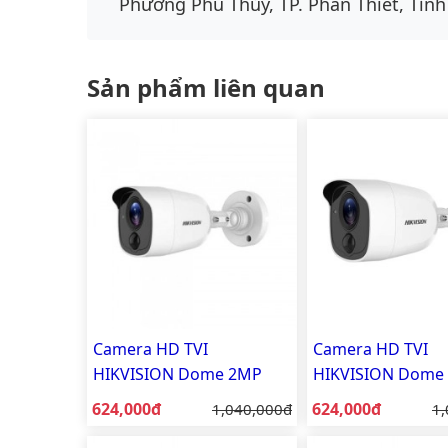
Phường Phú Thủy, TP. Phan Thiết, Tỉnh
Sản phẩm liên quan
Camera HD TVI
Camera HD TVI
HIKVISION Dome 2MP
HIKVISION Dome
DS-2CE11D0T-PIRL
DS-2CE11D0T-PIR
Giá bán:
Giá bán:
624,000đ
Giá gốc:
624,000đ
Gi
1,040,000đ
1,