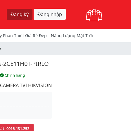
Giỏ hàng
Đăng ký
Đăng nhập
y Phan Thiết Giá Rẻ Đẹp
Năng Lượng Mặt Trời
O
-2CE11H0T-PIRLO
Chính hãng
CAMERA TVI HIKVISION
uất
: 0916.131.252