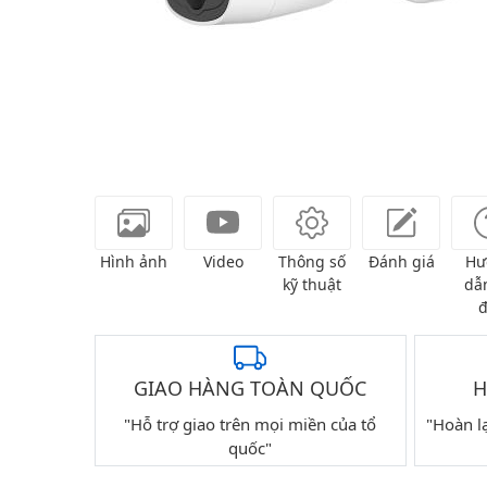
Hình ảnh
Video
Thông số
Đánh giá
Hư
kỹ thuật
dẫn
đ
GIAO HÀNG TOÀN QUỐC
H
"Hỗ trợ giao trên mọi miền của tổ
"Hoàn l
quốc"