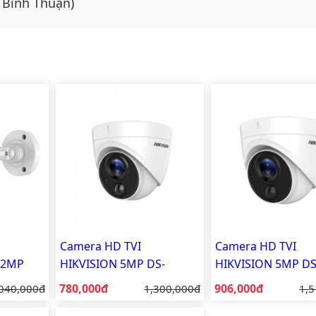
 Bình Thuận)
Camera HD TVI
Camera HD TVI
 2MP
HIKVISION 5MP DS-
HIKVISION 5MP DS
LPO
2CE71H0T-PIRL
2CE71H0T-PIRLO
Giá bán:
Giá bán:
á gốc:
780,000đ
Giá gốc:
906,000đ
Giá
040,000đ
1,300,000đ
1,5