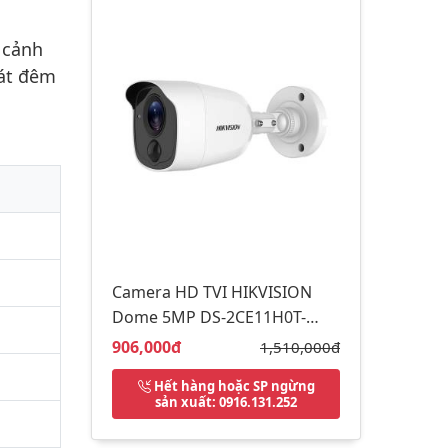
 cảnh
sát đêm
Camera HD TVI HIKVISION
Dome 5MP DS-2CE11H0T-
PIRLO
Giá bán:
906,000đ
Giá gốc:
1,510,000đ
Hết hàng hoặc SP ngừng
sản xuất
: 0916.131.252