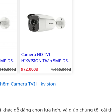
Camera HD TVI
5MP DS-
HIKVISION Thân 5MP DS-
2CE12H0T-PIRLO
Giá bán:
á gốc:
972,000đ
Giá gốc:
580,000đ
1,620,000đ
hêm Camera TVI Hikvision
khác dễ dàng chọn lựa hơn, và giúp chúng tôi cải th