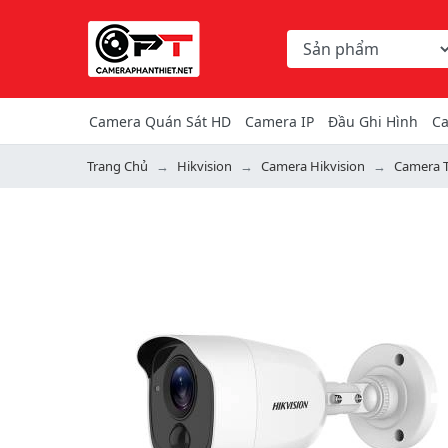
Chọn danh mục tìm ki
Từ khóa hoặc mã hàng
Camera Quán Sát HD
Camera IP
Đầu Ghi Hình
Ca
Trang Chủ
Hikvision
Camera Hikvision
Camera T
Previous