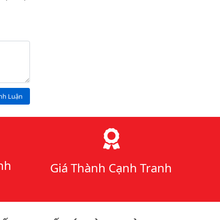
ình Luận
nh
Giá Thành Cạnh Tranh