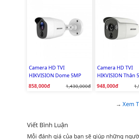
Camera HD TVI
Camera HD TVI
HIKVISION Dome 5MP
HIKVISION Thân 
DS-2CE11H0T-PIRL
2CE12H0T-PIRL
Giá bán:
Giá bán:
858,000đ
Giá gốc:
948,000đ
Gi
1,430,000đ
1,
Xem T
Viết Bình Luận
Bình luận & Đánh giá
Mỗi đánh giá của bạn sẽ giúp những người 