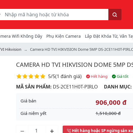
ếm
Tìm kiếm
mera Wifi Không Dây
Phụ Kiện Camera
Lắp Đặt Khóa Từ, Vân Ta
VI Hikvision
Camera HD TVI HIKVISION Dome 5MP DS-2CE11H0T-PIRL
CAMERA HD TVI HIKVISION DOME 5MP DS
Điểm đánh giá
5/5
(
1 đánh giá
)
Hết hàng
Giá tốt
MÃ SẢN PHẨM:
DS-2CE11H0T-PIRLO
DANH MỤC:
Giá bán
906,000 đ
Giá niêm yết
1,510,000 đ
Next
Hết hàng hoặc SP ngừng sản x