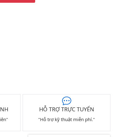
ÀNH
HỖ TRỢ TRỰC TUYẾN
iên"
"Hỗ trợ kỹ thuật miễn phí."