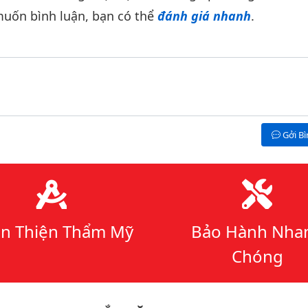
uốn bình luận, bạn có thể
đánh giá nhanh
.
Gởi B
n Thiện Thẩm Mỹ
Bảo Hành Nha
Chóng