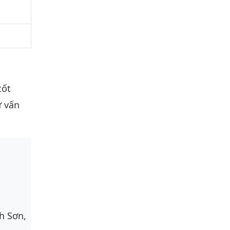
tốt
ư vấn
h Sơn,