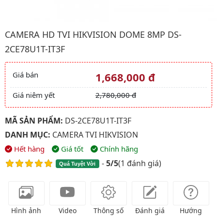
Hình ảnh đại diện của sản phẩm Camera HD TVI HIKVISION Do
CAMERA HD TVI HIKVISION DOME 8MP DS-
2CE78U1T-IT3F
Giá bán
1,668,000 đ
Giá và khuyến mãi
Giá niêm yết
2,780,000 đ
MÃ SẢN PHẨM:
DS-2CE78U1T-IT3F
DANH MỤC:
CAMERA TVI HIKVISION
Hết hàng
Giá tốt
Chính hãng
-
5/5
(
1 đánh giá
)
Quá Tuyệt Vời
Hình ảnh
Video
Thông số
Đánh giá
Hướng