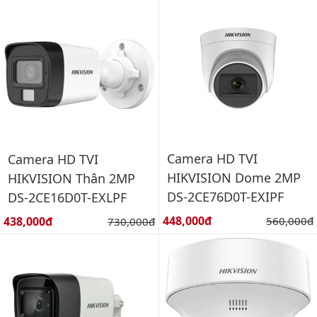
Camera HD TVI
Camera HD TVI
HIKVISION Dome 2MP
HIKVISION Thân 2MP
DS-2CE76D0T-EXIPF
DS-2CE16D0T-EXLPF
Giá bán:
Giá bán:
448,000đ
Giá gốc:
438,000đ
Giá gốc:
560,000đ
730,000đ