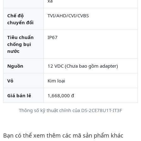
xa
Chế độ
TVI/AHD/CVI/CVBS
chuyển đổi
Tiêu chuẩn
IP67
chống bụi
nước
Nguồn
12 VDC (Chưa bao gồm adapter)
Vỏ
Kim loại
Giá bán lẻ
1,668,000 đ
Thông số kỹ thuật chính của DS-2CE78U1T-IT3F
Danh mục liên quan
Bạn có thể xem thêm các mã sản phẩm khác