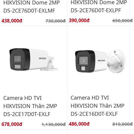
HIKVISION Dome 2MP
HIKVISION Dome 2MP
DS-2CE76D0T-EXLPF
DS-2CE76D0T-EXLMF
Giá bán:
Giá bán:
390,000đ
Giá gốc:
438,000đ
Giá gốc:
650,000đ
730,000đ
Camera HD TVI
Camera HD TVI
HIKVISION Thân 2MP
HIKVISION Thân 2MP
DS-2CE16D0T-EXLF
DS-2CE17D0T-EXLF
Giá bán:
Giá bán:
486,000đ
Giá gốc:
678,000đ
Giá gốc:
810,000đ
1,130,000đ