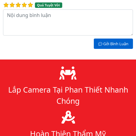
Quá Tuyệt Vời
Nội dung bình luận
Gởi Bình Luận
Lý do chọn chúng tôi
Lắp Camera Tại Phan Thiết Nhanh
Chóng
Hoàn Thiện Thẩm Mỹ