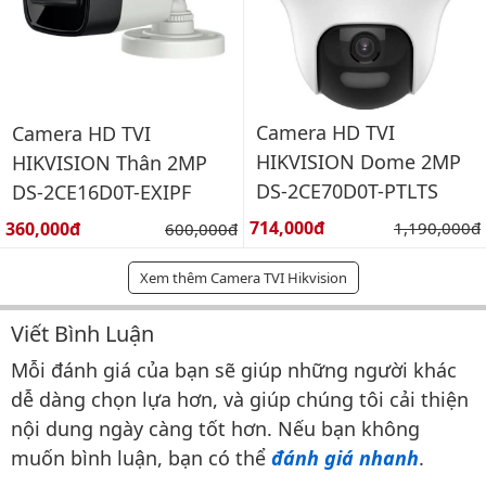
Camera HD TVI
Camera HD TVI
HIKVISION Dome 2MP
HIKVISION Thân 2MP
DS-2CE70D0T-PTLTS
DS-2CE16D0T-EXIPF
Giá bán:
Giá bán:
714,000đ
Giá gốc:
360,000đ
Giá gốc:
1,190,000đ
600,000đ
Xem thêm Camera TVI Hikvision
Viết Bình Luận
Bình luận & Đánh giá
Mỗi đánh giá của bạn sẽ giúp những người khác
dễ dàng chọn lựa hơn, và giúp chúng tôi cải thiện
nội dung ngày càng tốt hơn. Nếu bạn không
muốn bình luận, bạn có thể
đánh giá nhanh
.