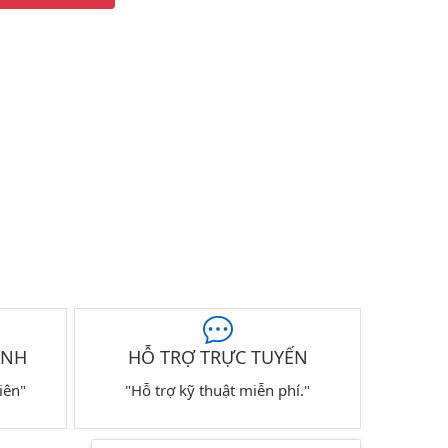
ÀNH
HỖ TRỢ TRỰC TUYẾN
iên"
"Hỗ trợ kỹ thuật miễn phí."