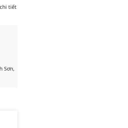
hi tiết
h Sơn,