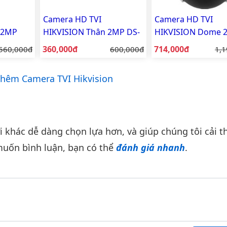
Camera HD TVI
Camera HD TVI
 2MP
HIKVISION Thân 2MP DS-
HIKVISION Dome 
PF
2CE16D0T-EXIPF
DS-2CE70D0T-PTLT
Giá bán:
Giá bán:
Giá gốc:
360,000đ
Giá gốc:
714,000đ
Giá
560,000đ
600,000đ
1,1
hêm Camera TVI Hikvision
khác dễ dàng chọn lựa hơn, và giúp chúng tôi cải th
uốn bình luận, bạn có thể
đánh giá nhanh
.