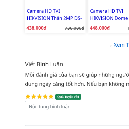
Camera HD TVI
Camera HD TVI
HIKVISION Thân 2MP DS-
HIKVISION Dome
2CE16D0T-EXLPF
DS-2CE76D0T-EXI
Giá bán:
Giá bán:
438,000đ
Giá gốc:
448,000đ
730,000đ
Xem T
Viết Bình Luận
Bình luận & Đánh giá
Mỗi đánh giá của bạn sẽ giúp những người 
dung ngày càng tốt hơn. Nếu bạn không m
Quá Tuyệt Vời
Nội dung bình luận