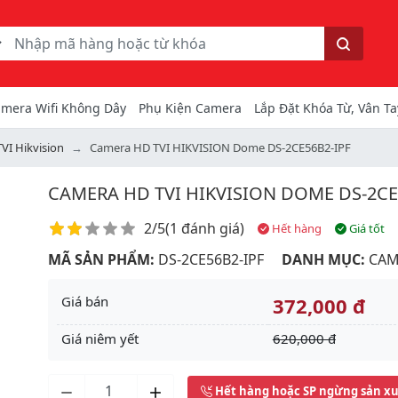
ếm
Tìm kiếm
mera Wifi Không Dây
Phụ Kiện Camera
Lắp Đặt Khóa Từ, Vân Ta
VI Hikvision
Camera HD TVI HIKVISION Dome DS-2CE56B2-IPF
CAMERA HD TVI HIKVISION DOME DS-2CE
Điểm đánh giá
2/5
(
1 đánh giá
)
Hết hàng
Giá tốt
MÃ SẢN PHẨM:
DS-2CE56B2-IPF
DANH MỤC:
CAM
Giá bán
372,000 đ
Giá niêm yết
620,000 đ
Next
Hết hàng hoặc SP ngừng sản x