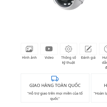
Hình ảnh
Video
Thông số
Đánh giá
Hư
kỹ thuật
dẫn
đ
GIAO HÀNG TOÀN QUỐC
H
"Hỗ trợ giao trên mọi miền của tổ
"Hoàn l
quốc"