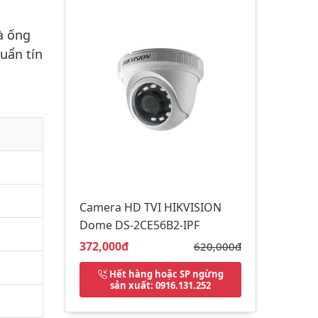
à ống
uẩn tín
Camera HD TVI HIKVISION
Dome DS-2CE56B2-IPF
Giá bán:
372,000đ
Giá gốc:
620,000đ
Hết hàng hoặc SP ngừng
sản xuất
: 0916.131.252