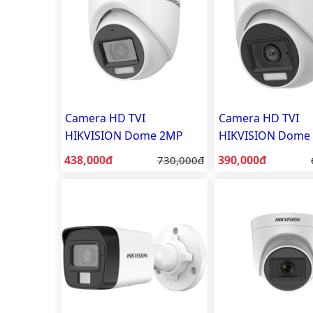
Camera HD TVI
Camera HD TVI
HIKVISION Dome 2MP
HIKVISION Dome
DS-2CE76D0T-EXLMF
DS-2CE76D0T-EXL
Giá bán:
Giá bán:
438,000đ
Giá gốc:
390,000đ
730,000đ