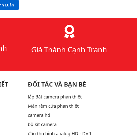
ình Luận
nh
Giá Thành Cạnh Tranh
IẾT
ĐỐI TÁC VÀ BẠN BÈ
lắp đặt camera phan thiết
Màn rèm cửa phan thiết
camera hd
bộ kit camera
đầu thu hình analog HD - DVR