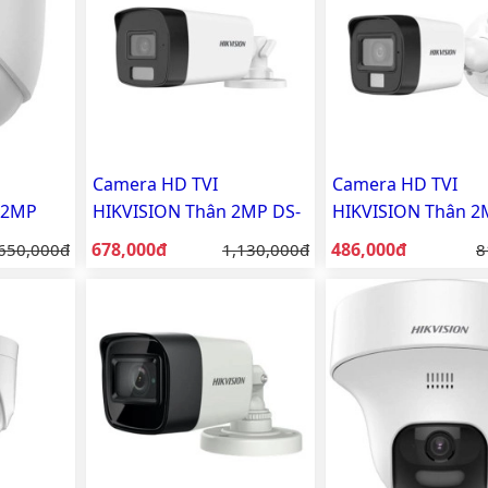
Camera HD TVI
Camera HD TVI
 2MP
HIKVISION Thân 2MP DS-
HIKVISION Thân 2
PF
2CE17D0T-EXLF
2CE16D0T-EXLF
Giá bán:
Giá bán:
Giá gốc:
678,000đ
Giá gốc:
486,000đ
G
650,000đ
1,130,000đ
8