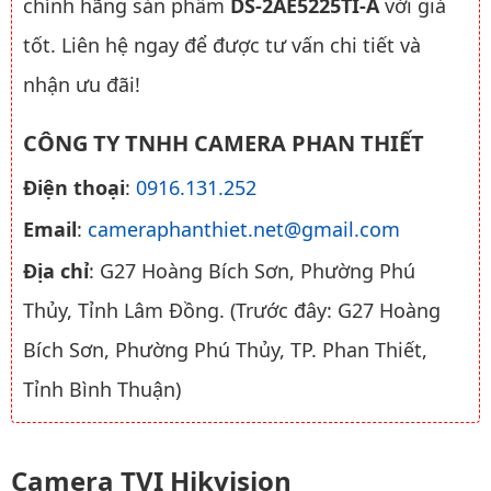
chính hãng sản phẩm
DS-2AE5225TI-A
với giá
tốt. Liên hệ ngay để được tư vấn chi tiết và
nhận ưu đãi!
CÔNG TY TNHH CAMERA PHAN THIẾT
Điện thoại
:
0916.131.252
Email
:
cameraphanthiet.net@gmail.com
Địa chỉ
: G27 Hoàng Bích Sơn, Phường Phú
Thủy, Tỉnh Lâm Đồng. (Trước đây: G27 Hoàng
Bích Sơn, Phường Phú Thủy, TP. Phan Thiết,
Tỉnh Bình Thuận)
Camera TVI Hikvision