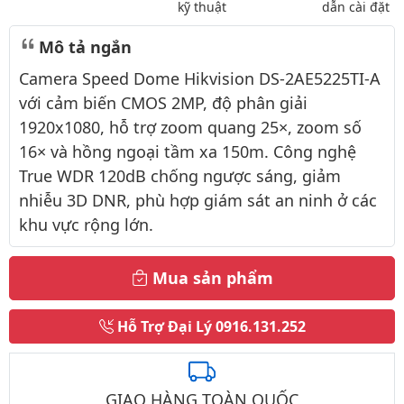
kỹ thuật
dẫn cài đặt
Mô tả ngắn
Camera Speed Dome Hikvision DS-2AE5225TI-A
với cảm biến CMOS 2MP, độ phân giải
1920x1080, hỗ trợ zoom quang 25×, zoom số
16× và hồng ngoại tầm xa 150m. Công nghệ
True WDR 120dB chống ngược sáng, giảm
nhiễu 3D DNR, phù hợp giám sát an ninh ở các
khu vực rộng lớn.
Mua sản phẩm
Hỗ Trợ Đại Lý
0916.131.252
GIAO HÀNG TOÀN QUỐC