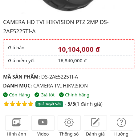
Hình ảnh đại diện của sản phẩm Camera HD TVI HIKVISION PTZ
CAMERA HD TVI HIKVISION PTZ 2MP DS-
2AE5225TI-A
Giá bán
10,104,000 đ
Giá và khuyến mãi
Giá niêm yết
16,840,000 đ
MÃ SẢN PHẨM:
DS-2AE5225TI-A
DANH MỤC:
CAMERA TVI HIKVISION
Còn Hàng
Giá tốt
Chính hãng
-
5/5
(
1 đánh giá
)
Quá Tuyệt Vời
Hình ảnh
Video
Thông số
Đánh giá
Hướng