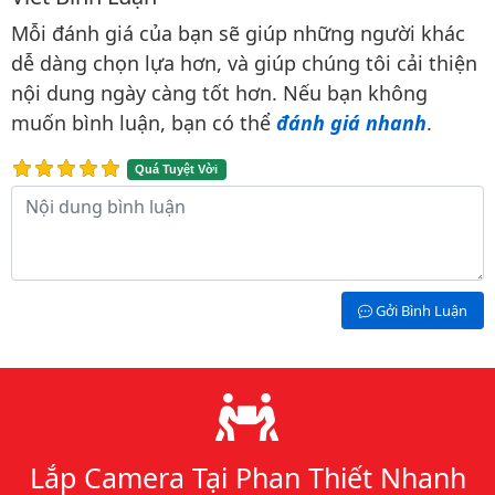
Bình luận & Đánh giá
Mỗi đánh giá của bạn sẽ giúp những người khác
dễ dàng chọn lựa hơn, và giúp chúng tôi cải thiện
nội dung ngày càng tốt hơn. Nếu bạn không
muốn bình luận, bạn có thể
đánh giá nhanh
.
Quá Tuyệt Vời
Nội dung bình luận
Gởi Bình Luận
Lý do chọn chúng tôi
Lắp Camera Tại Phan Thiết Nhanh