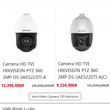
Camera HD TVI
Camera HD TVI
HIKVISION PTZ 360
HIKVISION PTZ 360
2MP DS-2AE5225TI-A(C)
2MP DS-2AE5223TI-A
Giá bán:
Giá bán:
9,234,000đ
Giá gốc:
12,294,000đ
Giá gốc:
15,390,000đ
20,490,000đ
Xem thêm Camera TVI Hikvision
Viết Bình Luận