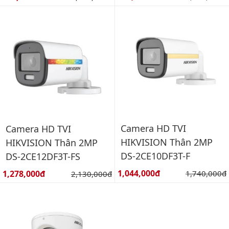
Camera HD TVI
Camera HD TVI
HIKVISION Thân 2MP
HIKVISION Thân 2MP
DS-2CE10DF3T-F
DS-2CE12DF3T-FS
Giá bán:
Giá bán:
1,044,000đ
Giá gốc:
1,278,000đ
Giá gốc:
1,740,000đ
2,130,000đ