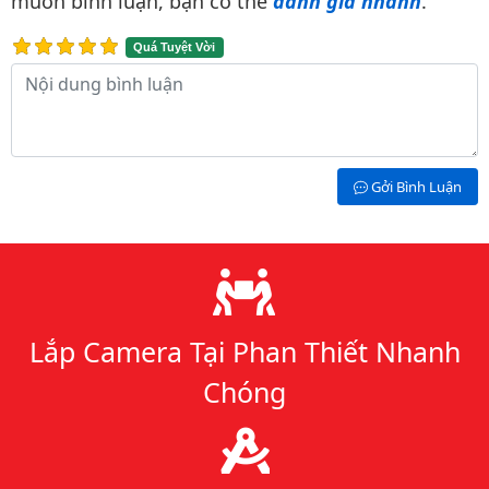
muốn bình luận, bạn có thể
đánh giá nhanh
.
Quá Tuyệt Vời
Nội dung bình luận
Gởi Bình Luận
Lý do chọn chúng tôi
Lắp Camera Tại Phan Thiết Nhanh
Chóng