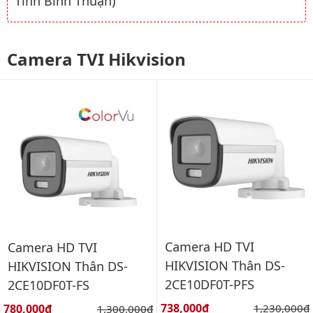
Tỉnh Bình Thuận)
Camera TVI Hikvision
Camera HD TVI
Camera HD TVI
HIKVISION Thân DS-
HIKVISION Thân DS-
2CE10DF0T-PFS
2CE10DF0T-FS
Giá bán:
Giá bán:
738,000đ
Giá gốc:
780,000đ
Giá gốc:
1,230,000đ
1,300,000đ