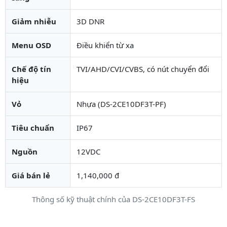
Giảm nhiễu
3D DNR
Menu OSD
Điều khiển từ xa
Chế độ tín
TVI/AHD/CVI/CVBS, có nút chuyển đổi
hiệu
Vỏ
Nhựa (DS-2CE10DF3T-PF)
Tiêu chuẩn
IP67
Nguồn
12VDC
Giá bán lẻ
1,140,000 đ
Thông số kỹ thuật chính của DS-2CE10DF3T-FS