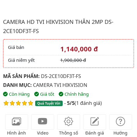
Hình ảnh đại diện của sản phẩm Camera HD TVI HIKVISION Th
CAMERA HD TVI HIKVISION THÂN 2MP DS-
2CE10DF3T-FS
Giá bán
1,140,000 đ
Giá và khuyến mãi
Giá niêm yết
1,900,000 đ
MÃ SẢN PHẨM:
DS-2CE10DF3T-FS
DANH MỤC:
CAMERA TVI HIKVISION
Còn Hàng
Giá tốt
Chính hãng
-
5/5
(
1 đánh giá
)
Quá Tuyệt Vời
Hình ảnh
Video
Thông số
Đánh giá
Hướng