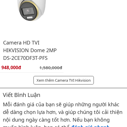
Camera HD TVI
HIKVISION Dome 2MP
DS-2CE70DF3T-PFS
Giá bán:
948,000đ
Giá gốc:
1,580,000đ
Xem thêm Camera TVI Hikvision
Viết Bình Luận
Bình luận & Đánh giá
Mỗi đánh giá của bạn sẽ giúp những người khác
dễ dàng chọn lựa hơn, và giúp chúng tôi cải thiện
nội dung ngày càng tốt hơn. Nếu bạn không