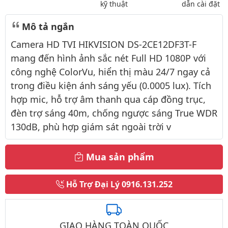
kỹ thuật
dẫn cài đặt
Mô tả ngắn
Camera HD TVI HIKVISION DS-2CE12DF3T-F
mang đến hình ảnh sắc nét Full HD 1080P với
công nghệ ColorVu, hiển thị màu 24/7 ngay cả
trong điều kiện ánh sáng yếu (0.0005 lux). Tích
hợp mic, hỗ trợ âm thanh qua cáp đồng trục,
đèn trợ sáng 40m, chống ngược sáng True WDR
130dB, phù hợp giám sát ngoài trời v
Mua sản phẩm
Hỗ Trợ Đại Lý
0916.131.252
GIAO HÀNG TOÀN QUỐC