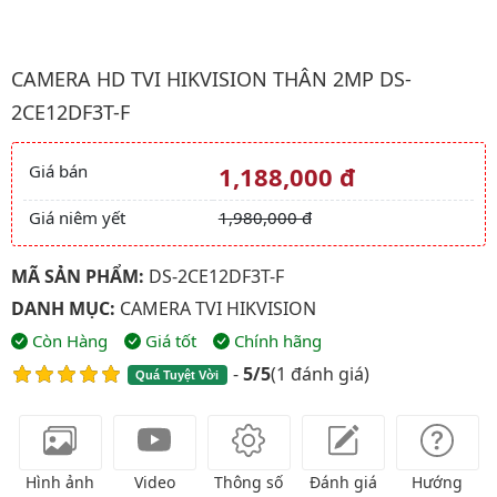
Hình ảnh đại diện của sản phẩm Camera HD TVI HIKVISION Th
CAMERA HD TVI HIKVISION THÂN 2MP DS-
2CE12DF3T-F
Giá bán
1,188,000 đ
Giá và khuyến mãi
Giá niêm yết
1,980,000 đ
MÃ SẢN PHẨM:
DS-2CE12DF3T-F
DANH MỤC:
CAMERA TVI HIKVISION
Còn Hàng
Giá tốt
Chính hãng
-
5/5
(
1 đánh giá
)
Quá Tuyệt Vời
Hình ảnh
Video
Thông số
Đánh giá
Hướng