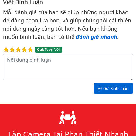
Viết Bình Luận
Bình luận & Đánh giá
Mỗi đánh giá của bạn sẽ giúp những người khác
dễ dàng chọn lựa hơn, và giúp chúng tôi cải thiện
nội dung ngày càng tốt hơn. Nếu bạn không
muốn bình luận, bạn có thể
đánh giá nhanh
.
Quá Tuyệt Vời
Nội dung bình luận
Gởi Bình Luận
Lý do chọn chúng tôi
Lắp Camera Tại Phan Thiết Nhanh