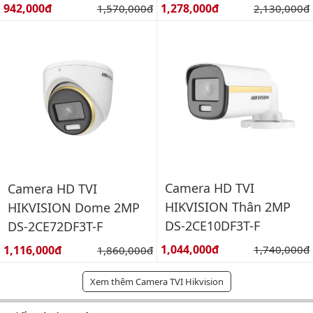
Giá bán:
Giá bán:
1,278,000đ
Giá gốc:
942,000đ
Giá gốc:
2,130,000đ
1,570,000đ
Camera HD TVI
Camera HD TVI
HIKVISION Thân 2MP
HIKVISION Dome 2MP
DS-2CE10DF3T-F
DS-2CE72DF3T-F
Giá bán:
Giá bán:
1,044,000đ
Giá gốc:
1,116,000đ
Giá gốc:
1,740,000đ
1,860,000đ
Xem thêm Camera TVI Hikvision