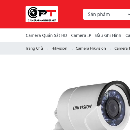
Chọn danh mục tìm ki
Từ khóa hoặc mã hàng
Camera Quán Sát HD
Camera IP
Đầu Ghi Hình
Ca
Trang Chủ
Hikvision
Camera Hikvision
Camera T
Previous