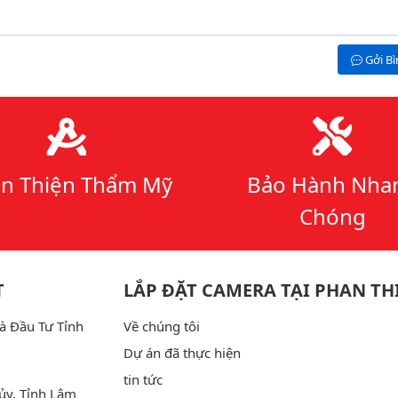
Gởi B
n Thiện Thẩm Mỹ
Bảo Hành Nha
Chóng
T
LẮP ĐẶT CAMERA TẠI PHAN TH
à Đầu Tư Tỉnh
Về chúng tôi
Dự án đã thực hiện
tin tức
ủy, Tỉnh Lâm