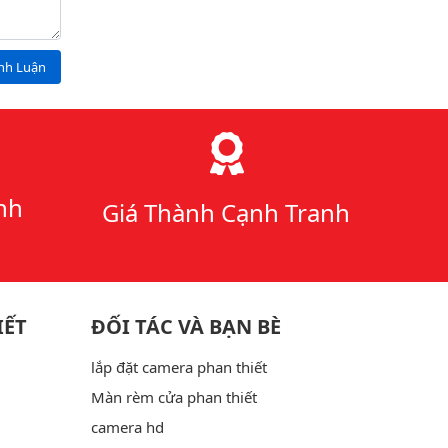
ình Luận
nh
Giá Thành Cạnh Tranh
IẾT
ĐỐI TÁC VÀ BẠN BÈ
lắp đặt camera phan thiết
Màn rèm cửa phan thiết
camera hd