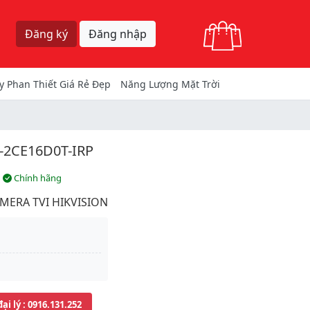
Giỏ hàng
Đăng ký
Đăng nhập
y Phan Thiết Giá Rẻ Đẹp
Năng Lượng Mặt Trời
-2CE16D0T-IRP
Chính hãng
MERA TVI HIKVISION
đại lý
: 0916.131.252