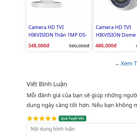
Camera HD TVI
Camera HD TVI
HIKVISION Thân 1MP DS-
HIKVISION Dome
2CE16C0T-IRP
DS-2CE56D0T-IRP
Giá bán:
Giá bán:
348,000đ
Giá gốc:
486,000đ
580,000đ
Xem T
Viết Bình Luận
Bình luận & Đánh giá
Mỗi đánh giá của bạn sẽ giúp những người 
dung ngày càng tốt hơn. Nếu bạn không m
Quá Tuyệt Vời
Nội dung bình luận