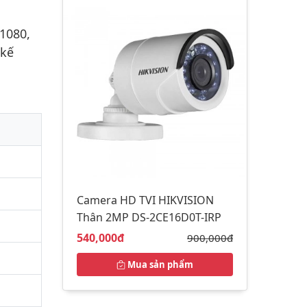
1080,
 kế
Camera HD TVI HIKVISION
Thân 2MP DS-2CE16D0T-IRP
Giá bán:
540,000đ
Giá gốc:
900,000đ
Mua sản phẩm