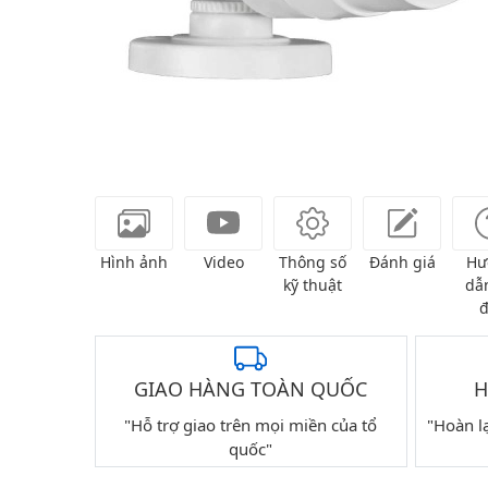
Hình ảnh
Video
Thông số
Đánh giá
Hư
kỹ thuật
dẫn
đ
GIAO HÀNG TOÀN QUỐC
H
"Hỗ trợ giao trên mọi miền của tổ
"Hoàn l
quốc"