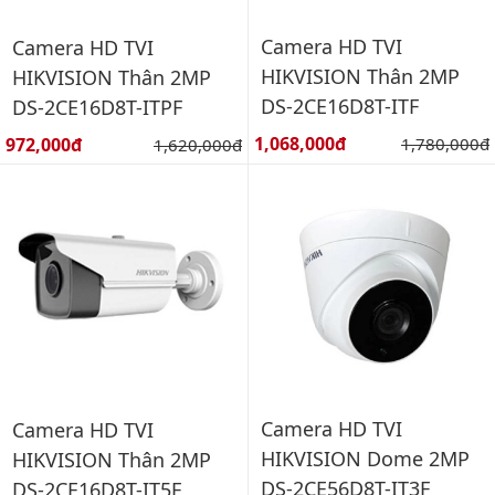
Camera HD TVI
Camera HD TVI
HIKVISION Thân 2MP
HIKVISION Thân 2MP
DS-2CE16D8T-ITF
DS-2CE16D8T-ITPF
Giá bán:
Giá bán:
1,068,000đ
Giá gốc:
972,000đ
Giá gốc:
1,780,000đ
1,620,000đ
Camera HD TVI
Camera HD TVI
HIKVISION Dome 2MP
HIKVISION Thân 2MP
DS-2CE56D8T-IT3F
DS-2CE16D8T-IT5F