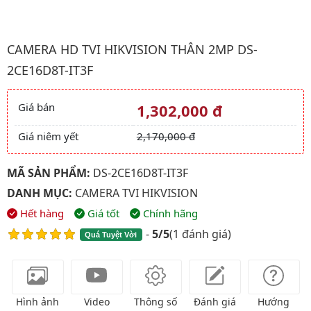
Hình ảnh đại diện của sản phẩm Camera HD TVI HIKVISION Thâ
CAMERA HD TVI HIKVISION THÂN 2MP DS-
2CE16D8T-IT3F
Giá bán
1,302,000 đ
Giá và khuyến mãi
Giá niêm yết
2,170,000 đ
MÃ SẢN PHẨM:
DS-2CE16D8T-IT3F
DANH MỤC:
CAMERA TVI HIKVISION
Hết hàng
Giá tốt
Chính hãng
-
5/5
(
1 đánh giá
)
Quá Tuyệt Vời
Hình ảnh
Video
Thông số
Đánh giá
Hướng