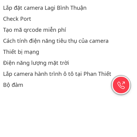
Lắp đặt camera Lagi Bình Thuận
Check Port
Tạo mã qrcode miễn phí
Cách tính điện năng tiêu thụ của camera
Thiết bị mạng
Điện năng lượng mặt trời
Lắp camera hành trình ô tô tại Phan Thiết
Bộ đàm
Thao tác mua hàng
Copyright © 2019-2026 Hệ thống được viết & SEO bởi
CAMERAPHANTHIET.NET
/ 0.0148
Website đã đăng ký với bộ công thương