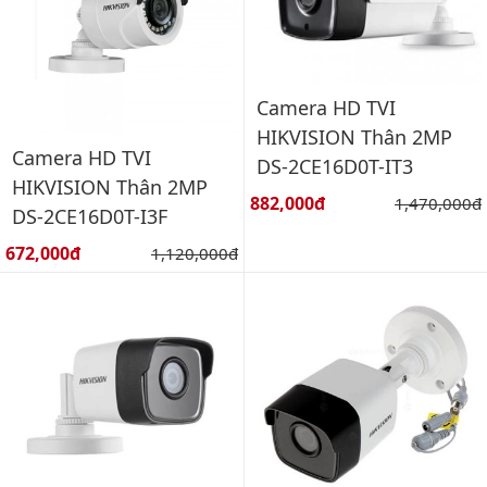
Camera HD TVI
HIKVISION Thân 2MP
Camera HD TVI
DS-2CE16D0T-IT3
HIKVISION Thân 2MP
Giá bán:
882,000đ
Giá gốc:
1,470,000đ
DS-2CE16D0T-I3F
Giá bán:
672,000đ
Giá gốc:
1,120,000đ