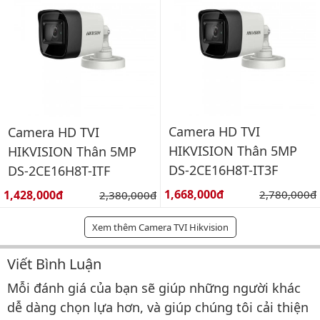
Camera HD TVI
Camera HD TVI
HIKVISION Thân 5MP
HIKVISION Thân 5MP
DS-2CE16H8T-IT3F
DS-2CE16H8T-ITF
Giá bán:
Giá bán:
1,668,000đ
Giá gốc:
1,428,000đ
Giá gốc:
2,780,000đ
2,380,000đ
Xem thêm Camera TVI Hikvision
Viết Bình Luận
Bình luận & Đánh giá
Mỗi đánh giá của bạn sẽ giúp những người khác
dễ dàng chọn lựa hơn, và giúp chúng tôi cải thiện