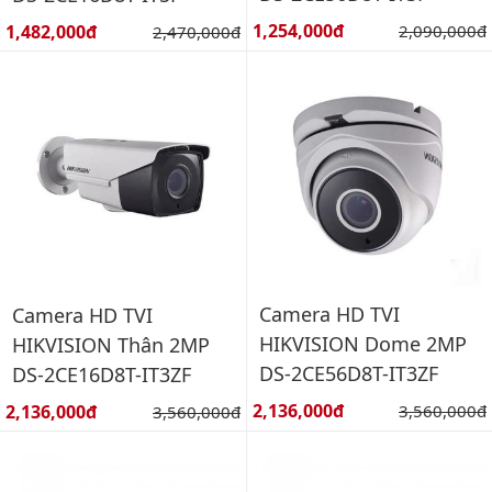
Giá bán:
Giá bán:
1,254,000đ
Giá gốc:
1,482,000đ
Giá gốc:
2,090,000đ
2,470,000đ
Camera HD TVI
Camera HD TVI
HIKVISION Dome 2MP
HIKVISION Thân 2MP
DS-2CE56D8T-IT3ZF
DS-2CE16D8T-IT3ZF
Giá bán:
Giá bán:
2,136,000đ
Giá gốc:
2,136,000đ
Giá gốc:
3,560,000đ
3,560,000đ