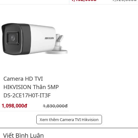
Camera HD TVI
HIKVISION Thân 5MP
DS-2CE17H0T-IT3F
Giá bán:
1,098,000đ
Giá gốc:
1,830,000đ
Xem thêm Camera TVI Hikvision
Viết Bình Luận