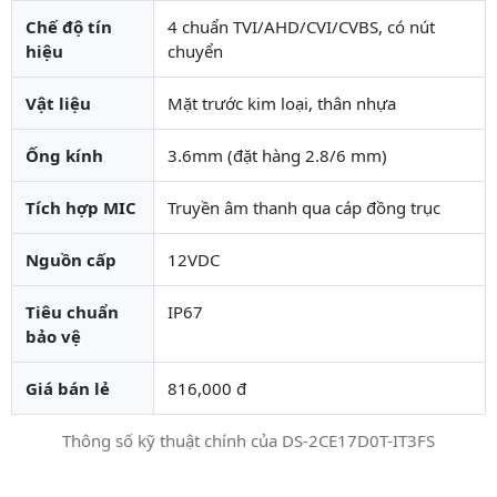
Chế độ tín
4 chuẩn TVI/AHD/CVI/CVBS, có nút
hiệu
chuyển
Vật liệu
Mặt trước kim loại, thân nhựa
Ống kính
3.6mm (đặt hàng 2.8/6 mm)
Tích hợp MIC
Truyền âm thanh qua cáp đồng trục
Nguồn cấp
12VDC
Tiêu chuẩn
IP67
bảo vệ
Giá bán lẻ
816,000 đ
Thông số kỹ thuật chính của DS-2CE17D0T-IT3FS