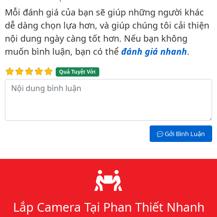
Bình luận & Đánh giá
Mỗi đánh giá của bạn sẽ giúp những người khác
dễ dàng chọn lựa hơn, và giúp chúng tôi cải thiện
nội dung ngày càng tốt hơn. Nếu bạn không
muốn bình luận, bạn có thể
đánh giá nhanh
.
Quá Tuyệt Vời
Nội dung bình luận
Gởi Bình Luận
Lý do chọn chúng tôi
Lắp Camera Tại Phan Thiết Nhanh