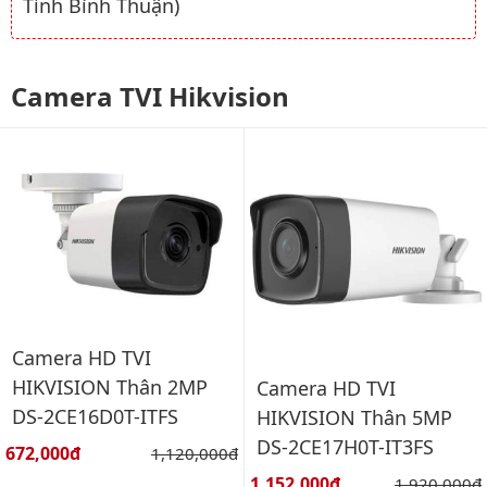
Tỉnh Bình Thuận)
Camera TVI Hikvision
Camera HD TVI
HIKVISION Thân 2MP
Camera HD TVI
DS-2CE16D0T-ITFS
HIKVISION Thân 5MP
DS-2CE17H0T-IT3FS
Giá bán:
672,000đ
Giá gốc:
1,120,000đ
Giá bán:
1,152,000đ
Giá gốc:
1,920,000đ