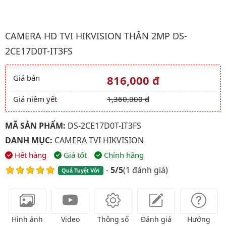
Hình ảnh đại diện của sản phẩm Camera HD TVI HIKVISION Thâ
CAMERA HD TVI HIKVISION THÂN 2MP DS-
2CE17D0T-IT3FS
Giá bán
816,000 đ
Giá và khuyến mãi
Giá niêm yết
1,360,000 đ
MÃ SẢN PHẨM:
DS-2CE17D0T-IT3FS
DANH MỤC:
CAMERA TVI HIKVISION
Hết hàng
Giá tốt
Chính hãng
-
5/5
(
1 đánh giá
)
Quá Tuyệt Vời
Hình ảnh
Video
Thông số
Đánh giá
Hướng