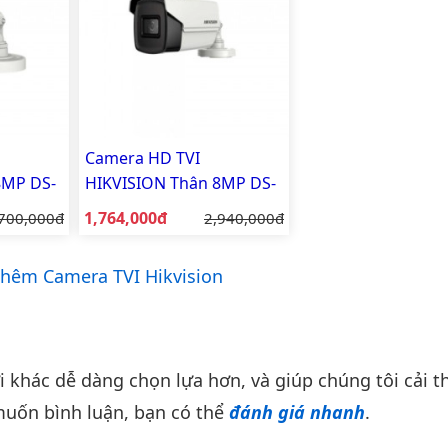
Camera HD TVI
8MP DS-
HIKVISION Thân 8MP DS-
2CE16U1T-IT3F
Giá bán:
á gốc:
1,764,000đ
Giá gốc:
700,000đ
2,940,000đ
hêm Camera TVI Hikvision
khác dễ dàng chọn lựa hơn, và giúp chúng tôi cải th
uốn bình luận, bạn có thể
đánh giá nhanh
.