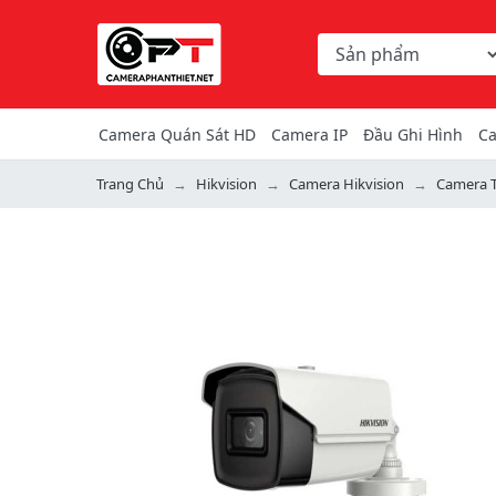
Chọn danh mục tìm ki
Từ khóa hoặc mã hàng
Camera Quán Sát HD
Camera IP
Đầu Ghi Hình
Ca
Trang Chủ
Hikvision
Camera Hikvision
Camera T
Previous