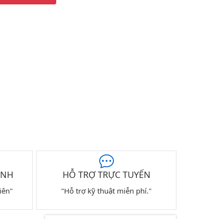
ÀNH
HỖ TRỢ TRỰC TUYẾN
iên"
"Hỗ trợ kỹ thuật miễn phí."