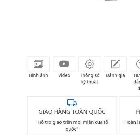
Hình ảnh
Video
Thông số
Đánh giá
Hư
kỹ thuật
dẫn
đ
GIAO HÀNG TOÀN QUỐC
H
"Hỗ trợ giao trên mọi miền của tổ
"Hoàn l
quốc"