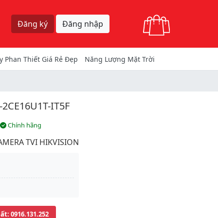
Giỏ hàng
Đăng ký
Đăng nhập
y Phan Thiết Giá Rẻ Đẹp
Năng Lượng Mặt Trời
-2CE16U1T-IT5F
Chính hãng
AMERA TVI HIKVISION
uất
: 0916.131.252