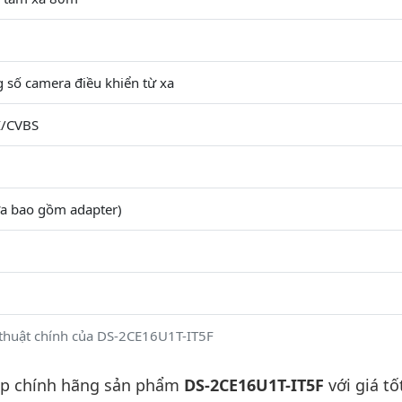
g số camera điều khiển từ xa
I/CVBS
a bao gồm adapter)
thuật chính của DS-2CE16U1T-IT5F
ấp chính hãng sản phẩm
DS-2CE16U1T-IT5F
với giá tố