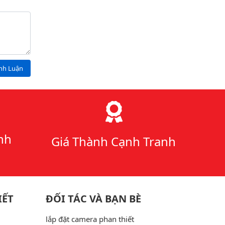
ình Luận
nh
Giá Thành Cạnh Tranh
IẾT
ĐỐI TÁC VÀ BẠN BÈ
lắp đặt camera phan thiết