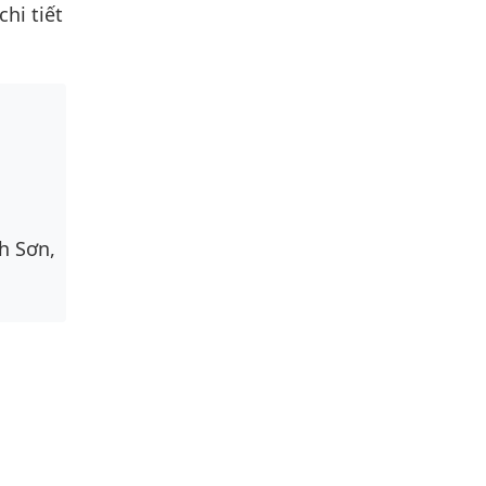
hi tiết
h Sơn,