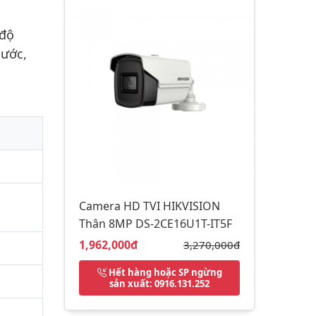
 độ
nước,
Camera HD TVI HIKVISION
Thân 8MP DS-2CE16U1T-IT5F
Giá bán:
1,962,000đ
Giá gốc:
3,270,000đ
Hết hàng hoặc SP ngừng
sản xuất
: 0916.131.252