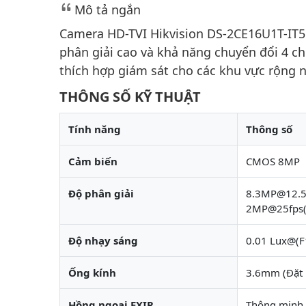
Mô tả ngắn
Camera HD-TVI Hikvision DS-2CE16U1T-IT5
phân giải cao và khả năng chuyển đổi 4 c
thích hợp giám sát cho các khu vực rộng n
THÔNG SỐ KỸ THUẬT
Tính năng
Thông số
Cảm biến
CMOS 8MP
Độ phân giải
8.3MP@12.5f
2MP@25fps(
Độ nhạy sáng
0.01 Lux@(F
Ống kính
3.6mm (Đặt
Hồng ngoại EXIR
Thông minh,