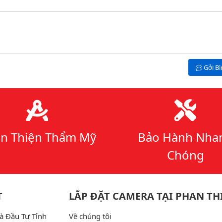
Gởi B
n Thiện Thẩm Mỹ
Bảo Hành Nha
Chóng
T
LẮP ĐẶT CAMERA TẠI PHAN TH
à Đầu Tư Tỉnh
Về chúng tôi