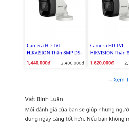
Camera HD TVI
Camera HD TVI
HIKVISION Thân 8MP DS-
HIKVISION Thân 
2CE16U1T-ITPF
2CE16U1T-ITF
Giá bán:
Giá bán:
1,440,000đ
Giá gốc:
1,620,000đ
Gi
2,400,000đ
2,
Xem T
Viết Bình Luận
Bình luận & Đánh giá
Mỗi đánh giá của bạn sẽ giúp những người 
dung ngày càng tốt hơn. Nếu bạn không m