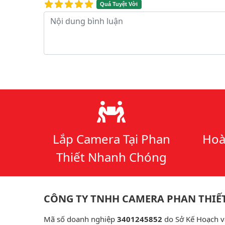
Quá Tuyệt Vời
Nội dung bình luận
Lý do chọn chúng tôi
Lắp Camera Tại Phan
Hoà
Thiết Nhanh Chóng
CÔNG TY TNHH CAMERA PHAN THIẾ
Mã số doanh nghiệp
3401245852
do Sở Kế Hoạch v