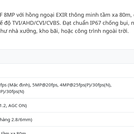
F 8MP với hồng ngoại EXIR thông minh tầm xa 80m,
hế độ TVI/AHD/CVI/CVBS. Đạt chuẩn IP67 chống bụi, 
hư nhà xưởng, kho bãi, hoặc công trình ngoài trời.
ps (Mặc định), 5MP@20fps, 4MP@25fps(P)/30fps(N),
P)/30fps(N)
1.2, AGC ON)
 hàng 2.8/6mm)
 tầm xa 80m