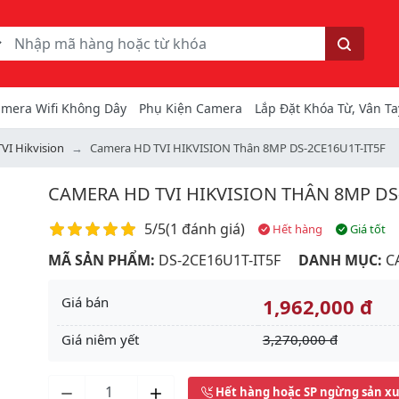
ếm
Tìm kiếm
mera Wifi Không Dây
Phụ Kiện Camera
Lắp Đặt Khóa Từ, Vân Ta
VI Hikvision
Camera HD TVI HIKVISION Thân 8MP DS-2CE16U1T-IT5F
CAMERA HD TVI HIKVISION THÂN 8MP DS
Điểm đánh giá
5/5
(
1 đánh giá
)
Hết hàng
Giá tốt
MÃ SẢN PHẨM:
DS-2CE16U1T-IT5F
DANH MỤC:
C
Giá bán
1,962,000 đ
Giá niêm yết
3,270,000 đ
Next
Hết hàng hoặc SP ngừng sản x