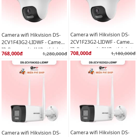
Camera wifi Hikvision DS-
Camera wifi Hikvision DS-
2CV1F23G2-LIDWF - Camera
2CV1F43G2-LIDWF - Camera
IP Quay quét 2MP - tích hợp
IP Quay quét 4MP - tích hợp
Giá bán:
Giá bán:
708,000đ
Giá gốc:
768,000đ
Giá gốc:
1,180,000đ
1,280,000đ
micro hỗ trợ WIFI6
micro hỗ trợ WIFI6
Camera wifi Hikvision DS-
Camera wifi Hikvision DS-