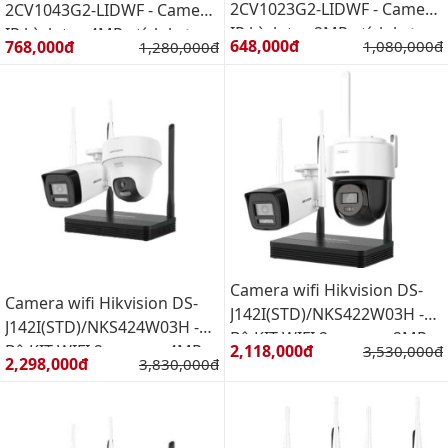
2CV1023G2-LIDWF - Camera
2CV1043G2-LIDWF - Camera
IP hình trụ 2MP - tích hợp
IP hình trụ 4MP - tích hợp
Giá bán:
Giá bán:
648,000đ
Giá gốc:
768,000đ
Giá gốc:
1,080,000đ
1,280,000đ
micro hỗ trợ WIFI 6
micro hỗ trợ WIFI 6
Camera wifi Hikvision DS-
Camera wifi Hikvision DS-
J142I(STD)/NKS422W03H -
J142I(STD)/NKS424W03H -
Bộ KIT WIFI 2 camera 2MP
Giá bán:
2,118,000đ
Giá gốc:
Bộ KIT WIFI 2 camera 4MP
3,530,000đ
Giá bán:
2,298,000đ
Giá gốc:
3,830,000đ