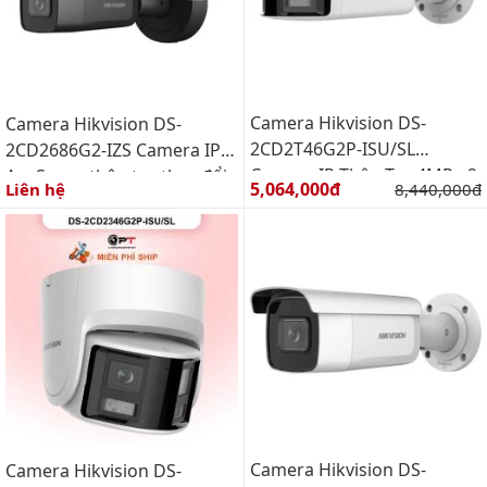
Camera Hikvision DS-
Camera Hikvision DS-
2CD2T46G2P-ISU/SL
2CD2686G2-IZS Camera IP
Camera IP Thân Trụ 4MP - 2
AcuSense thân trụ thay đổi
Giá bán:
5,064,000đ
Giá gốc:
Liên hệ
8,440,000đ
ỐNG KÍNH GÓC SIÊU RỘNG
tiêu cự thế hệ 2 8MP
Camera Hikvision DS-
Camera Hikvision DS-