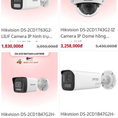
Hikvision DS-2CD1743G2-IZ
Hikvision DS-2CD1T63G2-
Camera IP Dome hồng
LIUF Camera IP hình trụ
ngoại 4MP
ngoài trời 6MP – Camera
Giá bán:
Giá bán:
3,258,000đ
Giá gốc:
1,830,000đ
Giá gốc:
5,430,000đ
3,050,000đ
Phát hiện người và phương
tiện cùng Chế độ đèn thông
minh
Hikvision DS-2CD1B47G2H-
Hikvision DS-2CD1B47G2H-