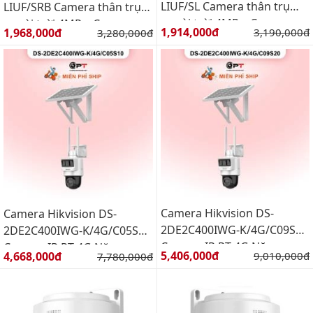
LIUF/SL Camera thân trụ
LIUF/SRB Camera thân trụ
ngoài trời 4MP – Camera
ngoài trời 4MP – Camera
Giá bán:
Giá bán:
1,914,000đ
Giá gốc:
1,968,000đ
Giá gốc:
3,190,000đ
3,280,000đ
ColorVu phát hiện người
ColorVu phát hiện người
phương tiện cùng Chế độ
phương tiện cùng Chế độ
đèn thông minh
đèn thông minh
Camera Hikvision DS-
Camera Hikvision DS-
2DE2C400IWG-K/4G/C09S20
2DE2C400IWG-K/4G/C05S10
Camera IP PT 4G Năng
Camera IP PT 4G Năng
Giá bán:
Giá bán:
5,406,000đ
Giá gốc:
4,668,000đ
Giá gốc:
9,010,000đ
7,780,000đ
lượng mặt trời
lượng mặt trời