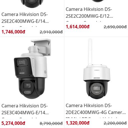
Camera Hikvision DS-
Camera Hikvision DS-
2SE2C200MWG-E/12
2SE2C400MWG-E/14
Camera Speed dome
Giá bán:
1,614,000đ
Giá gốc:
2,690,000đ
Camera Speed dome
TandemVu 2Mp- 2 Mắt
Giá bán:
1,746,000đ
Giá gốc:
2,910,000đ
TandemVu 4Mp- 2 Mắt
camera
camera
Camera Hikvision DS-
Camera Hikvision DS-
2DE2C400MWG-4G Camera
2SE3C404MWG-E/14
IP Mini PT Smart Hybird
Camera Speed dome
Giá bán:
Giá bán:
1,320,000đ
Giá gốc:
5,274,000đ
Giá gốc:
2,200,000đ
8,790,000đ
Light 4MP hỗ trợ 4G
TandemVu 4Mp Zoom 4X- 2