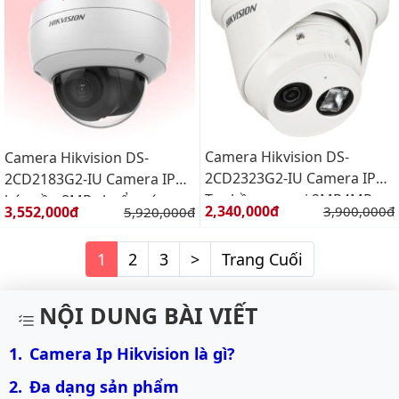
Camera Hikvision DS-
Camera Hikvision DS-
2CD2323G2-IU Camera IP
2CD2183G2-IU Camera IP
Trụ hồng ngoại 2MP4MP
bán cầu 8MP chuẩn nén
Giá bán:
Giá bán:
2,340,000đ
Giá gốc:
3,552,000đ
Giá gốc:
3,900,000đ
5,920,000đ
chuẩn nén H.265+
H265+
1
2
3
>
Trang Cuối
NỘI DUNG BÀI VIẾT
Camera Ip Hikvision là gì?
Đa dạng sản phẩm