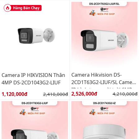
Hàng Bán Chạy
Camera Hikvision DS-
Camera IP HIKVISION Thân
2CD1T63G2-LIUF/SL Camera
4MP DS-2CD1043G2-LIUF
IP hình trụ ngoài trời 6MP
Giá bán:
Giá bán:
2,526,000đ
Giá gốc:
1,120,000đ
Giá gốc:
4,210,000đ
2,410,000đ