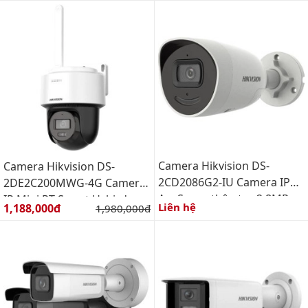
Mắt camera
Camera Hikvision DS-
Camera Hikvision DS-
2CD2086G2-IU Camera IP
2DE2C200MWG-4G Camera
AcuSense thân trụ 2 8MP
IP Mini PT Smart Hybird
Giá bán:
Liên hệ
1,188,000đ
Giá gốc:
1,980,000đ
Light 2MP hỗ trợ 4G