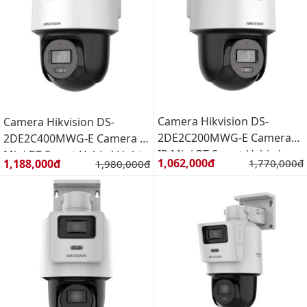
Camera Hikvision DS-
Camera Hikvision DS-
2DE2C200MWG-E Camera
2DE2C400MWG-E Camera IP
IP Mini PT Smart Hybird
Mini PT Smart Hybird Light
Giá bán:
Giá bán:
1,062,000đ
Giá gốc:
1,188,000đ
Giá gốc:
1,770,000đ
1,980,000đ
Light 2MP
4MP