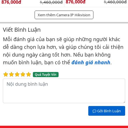
Giá bán:
Giá bán:
876,000đ
Giá gốc:
876,000đ
Giá gốc:
1,460,000đ
1,460,000đ
Xem thêm Camera IP Hikvision
Viết Bình Luận
Bình luận & Đánh giá
Mỗi đánh giá của bạn sẽ giúp những người khác
dễ dàng chọn lựa hơn, và giúp chúng tôi cải thiện
nội dung ngày càng tốt hơn. Nếu bạn không
muốn bình luận, bạn có thể
đánh giá nhanh
.
Quá Tuyệt Vời
Nội dung bình luận
Gởi Bình Luận