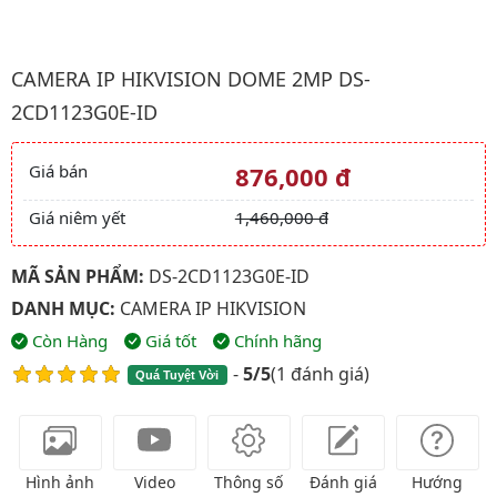
Hình ảnh đại diện của sản phẩm Camera IP HIKVISION Dome 
CAMERA IP HIKVISION DOME 2MP DS-
2CD1123G0E-ID
Giá bán
876,000 đ
Giá và khuyến mãi
Giá niêm yết
1,460,000 đ
MÃ SẢN PHẨM:
DS-2CD1123G0E-ID
DANH MỤC:
CAMERA IP HIKVISION
Còn Hàng
Giá tốt
Chính hãng
-
5/5
(
1 đánh giá
)
Quá Tuyệt Vời
Hình ảnh
Video
Thông số
Đánh giá
Hướng