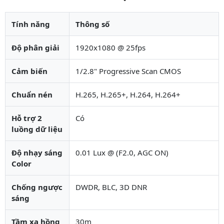
Tính năng
Thông số
Độ phân giải
1920x1080 @ 25fps
Cảm biến
1/2.8" Progressive Scan CMOS
Chuẩn nén
H.265, H.265+, H.264, H.264+
Hỗ trợ 2
Có
luồng dữ liệu
Độ nhạy sáng
0.01 Lux @ (F2.0, AGC ON)
Color
Chống ngược
DWDR, BLC, 3D DNR
sáng
Tầm xa hồng
30m