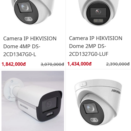
Camera IP HIKVISION
Camera IP HIKVISION
Dome 2MP DS-
Dome 4MP DS-
2CD1327G0-LUF
2CD1347G0-L
Giá bán:
Giá bán:
1,434,000đ
Giá gốc:
1,842,000đ
Giá gốc:
2,390,000đ
3,070,000đ