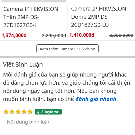
Camera IP HIKVISION
Camera IP HIKVISION
Dome 2MP DS-
Thân 2MP DS-
2CD1327G0-LU
2CD1027G0-L
Giá bán:
Giá bán:
1,410,000đ
Giá gốc:
1,374,000đ
Giá gốc:
2,350,000đ
2,290,000đ
Xem thêm Camera IP Hikvision
Viết Bình Luận
Bình luận & Đánh giá
Mỗi đánh giá của bạn sẽ giúp những người khác
dễ dàng chọn lựa hơn, và giúp chúng tôi cải thiện
nội dung ngày càng tốt hơn. Nếu bạn không
muốn bình luận, bạn có thể
đánh giá nhanh
.
Quá Tuyệt Vời
Nội dung bình luận