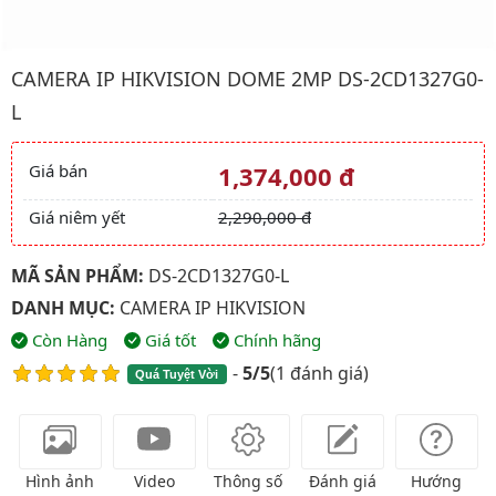
Hình ảnh đại diện của sản phẩm Camera IP HIKVISION Dome 
CAMERA IP HIKVISION DOME 2MP DS-2CD1327G0-
L
Giá bán
1,374,000 đ
Giá và khuyến mãi
Giá niêm yết
2,290,000 đ
MÃ SẢN PHẨM:
DS-2CD1327G0-L
DANH MỤC:
CAMERA IP HIKVISION
Còn Hàng
Giá tốt
Chính hãng
-
5/5
(
1 đánh giá
)
Quá Tuyệt Vời
Hình ảnh
Video
Thông số
Đánh giá
Hướng