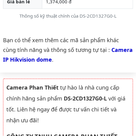
Giá bán lẻ
1,374,000 đ
Thông số kỹ thuật chính của DS-2CD1327G0-L
Danh mục liên quan
Bạn có thể xem thêm các mã sản phẩm khác
cùng tính năng và thông số tương tự tại :
Camera 
IP Hikvision dome
.
Camera Phan Thiết
tự hào là nhà cung cấp
chính hãng sản phẩm
DS-2CD1327G0-L
với giá
tốt. Liên hệ ngay để được tư vấn chi tiết và
nhận ưu đãi!