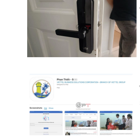
Top 3 loại khóa phù hợp lắp đặt tại Ocean Vista Phan
Cách xem camera an ninh đường phố ở Phan Thiết