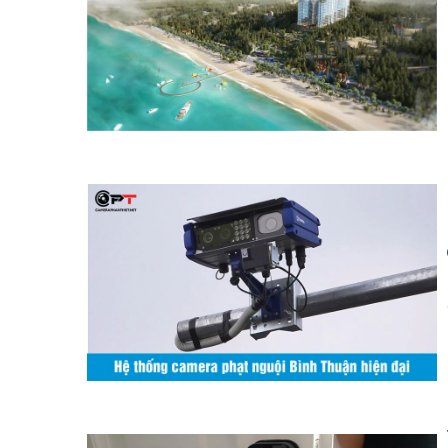
Cách quản lý căn hộ cho thuê tốt nhất ở Apec Mand
Camera phạt nguội phan thiết bình thuận lắp ở những