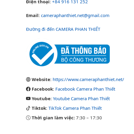
Điện thoại
:
+84 916 131 252
Email
:
cameraphanthiet.net@gmail.com
Đường đi đến CAMERA PHAN THIẾT
Website
:
https://www.cameraphanthiet.net/
Facebook
:
Facebook Camera Phan Thiết
Youtube
:
Youtube Camera Phan Thiết
Tiktok
:
TikTok Camera Phan Thiết
Thời gian làm việc:
7:30
–
17:30