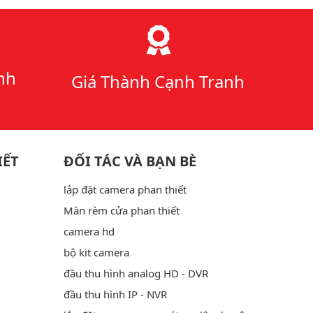
nh
Giá Thành Cạnh Tranh
IẾT
ĐỐI TÁC VÀ BẠN BÈ
lắp đặt camera phan thiết
Màn rèm cửa phan thiết
camera hd
bộ kit camera
đầu thu hình analog HD - DVR
đầu thu hình IP - NVR