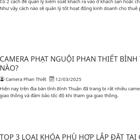
Có 2 cách để quản lý kiểm soát khách ra vào ở khách sạn hoặc 
Như vậy cách nào sẽ quản lý tốt hoạt động kinh doanh cho thuê
ala Mũi Né
CAMERA PHẠT NGUỘI PHAN THIẾT BÌNH 
NÀO?
Camera Phan Thiết
12/03/2025
Hiện nay trên địa bàn tỉnh Bình Thuận đã trang bị rất nhiều came
giao thông và đảm bảo tốc độ khi tham gia giao thông.
 vị trí nào?
TOP 3 LOẠI KHÓA PHÙ HỢP LẮP ĐẶT TẠI