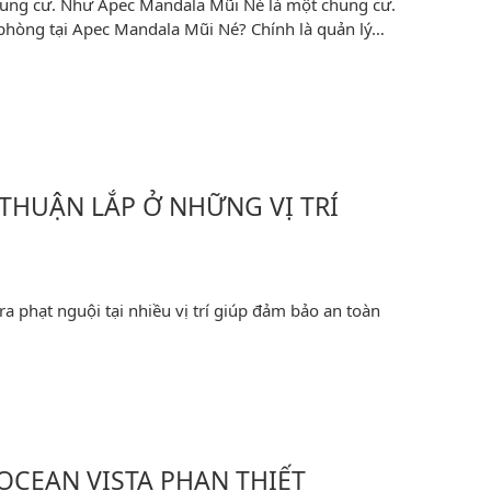
chung cư. Như Apec Mandala Mũi Né là một chung cư.
 phòng tại Apec Mandala Mũi Né? Chính là quản lý…
THUẬN LẮP Ở NHỮNG VỊ TRÍ
ra phạt nguội tại nhiều vị trí giúp đảm bảo an toàn
 OCEAN VISTA PHAN THIẾT