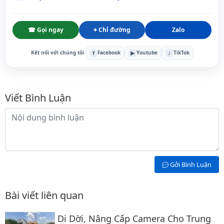
☎ Gọi ngay
⌖ Chỉ đường
Zalo
f
▶
♪
Kết nối với chúng tôi
Facebook
Youtube
TikTok
Bình luận
Viết Bình Luận
Nội dung bình luận
Gởi Bình Luận
Bài viết liên quan
Di Dời, Nâng Cấp Camera Cho Trung