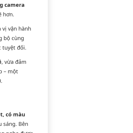
ng camera
ẽ hơn.
n vị vận hành
ng bộ cùng
 tuyệt đối.
ê
, vừa đảm
p – một
.
t, có màu
ếu sáng. Bên