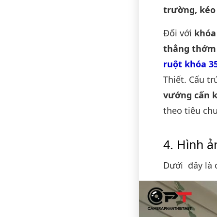
trường, kéo 
Đối với
khóa
thẳng thớm 
ruột khóa 3
Thiết. Cấu t
vướng cấn k
theo tiêu ch
Hình ả
Dưới đây là 