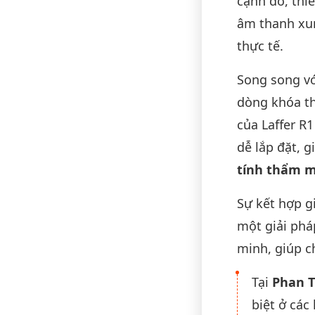
cạnh đó, thi
âm thanh xun
thực tế.
Song song vớ
dòng khóa th
của Laffer R
dễ lắp đặt, 
tính thẩm m
Sự kết hợp 
một giải phá
minh, giúp c
Tại
Phan T
biệt ở các