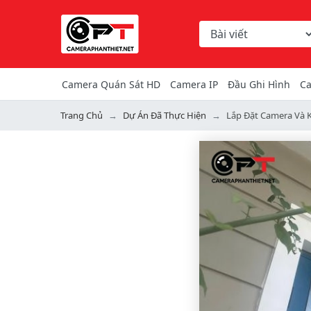
Chọn danh mục tìm ki
Từ khóa hoặc mã hàng
Camera Quán Sát HD
Camera IP
Đầu Ghi Hình
Ca
Trang Chủ
Dự Án Đã Thực Hiện
Lắp Đặt Camera Và K