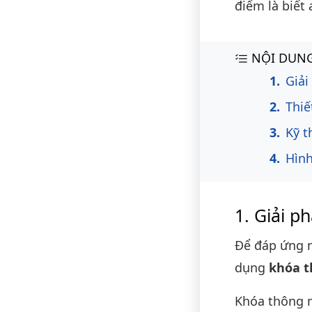
điểm là biết
Nội du
NỘI DUNG
Giải
Thiế
Kỹ t
Hình
Giải p
Để đáp ứng n
dụng
khóa t
Khóa thông 