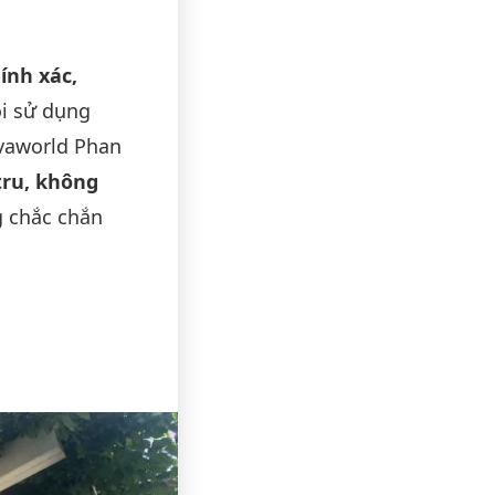
ính xác,
ôi sử dụng
ovaworld Phan
tru, không
g chắc chắn