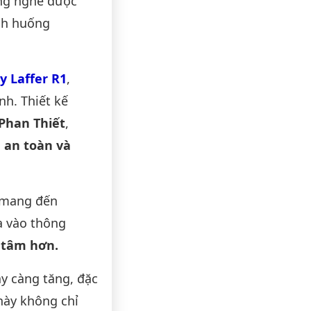
ng nghe được
ình huống
y Laffer R1
,
nh. Thiết kế
 Phan Thiết
,
h an toàn và
mang đến
a vào thông
n tâm hơn.
y càng tăng, đặc
 này không chỉ