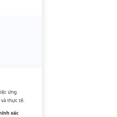
việc ứng
 và thực tế.
hính xác