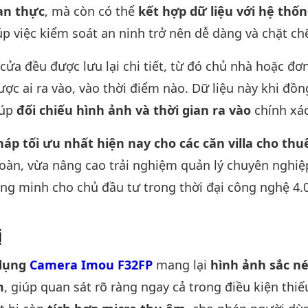
ian thực
, mà còn có thể
kết hợp dữ liệu với hệ thố
iúp việc kiểm soát an ninh trở nên dễ dàng và chặt ch
cửa đều được lưu lại chi tiết, từ đó chủ nhà hoặc đơ
ược ai ra vào, vào thời điểm nào. Dữ liệu này khi đồ
iúp
đối chiếu hình ảnh và thời gian ra vào
chính xác
háp tối ưu nhất hiện nay cho các căn villa cho thu
toàn, vừa nâng cao trải nghiệm quản lý chuyên nghiệ
ng minh cho chủ đầu tư trong thời đại công nghệ 4.0
ị
dụng
Camera Imou F32FP
mang lại
hình ảnh sắc né
m
, giúp quan sát rõ ràng ngay cả trong điều kiện thi