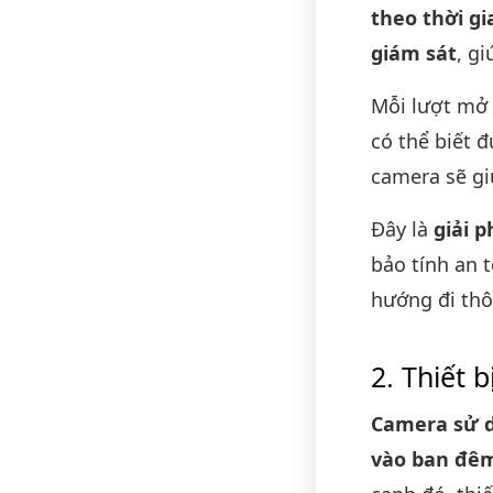
theo thời g
giám sát
, g
Mỗi lượt mở 
có thể biết đ
camera sẽ g
Đây là
giải p
bảo tính an 
hướng đi thô
Thiết b
Camera sử 
vào ban đê