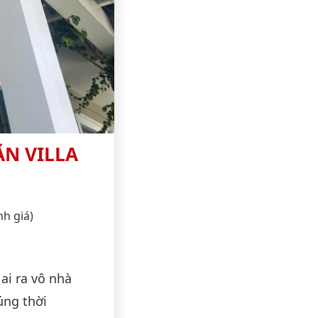
ĂN VILLA
nh giá)
ai ra vô nhà
úng thời