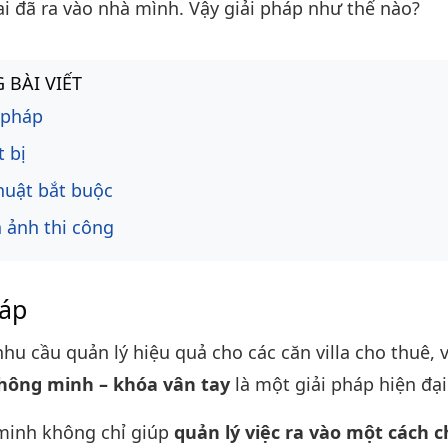
 ai đã ra vào nhà mình. Vậy giải pháp như thế nào?
ng bài viết
 BÀI VIẾT
 pháp
t bị
huật bắt buộc
 ảnh thi công
háp
hu cầu quản lý hiệu quả cho các căn villa cho thuê, 
hông minh – khóa vân tay
là một giải pháp hiện đại
minh không chỉ giúp
quản lý việc ra vào một cách c