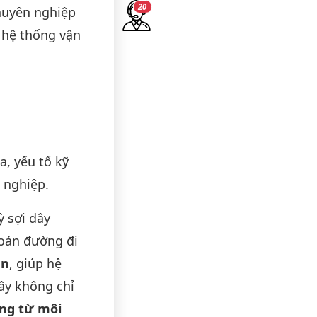
19
chuyên nghiệp
 hệ thống vận
a, yếu tố kỹ
 nghiệp.
ỳ sợi dây
toán đường đi
àn
, giúp hệ
ây không chỉ
ộng từ môi