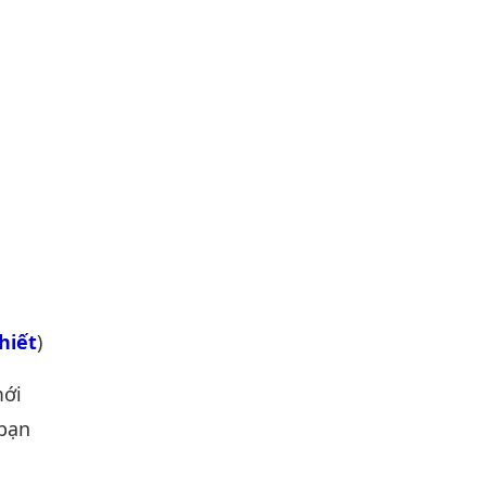
hiết
)
mới
 bạn