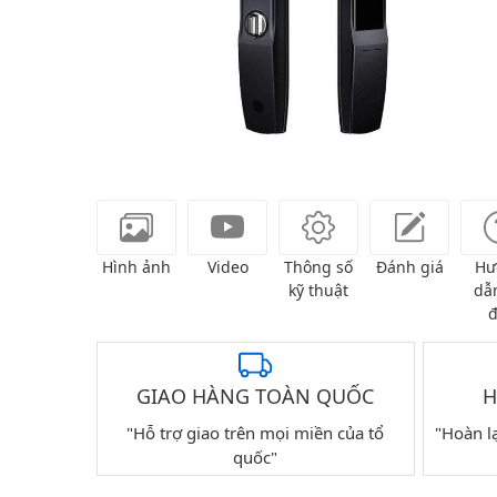
Hình ảnh
Video
Thông số
Đánh giá
Hư
kỹ thuật
dẫn
đ
GIAO HÀNG TOÀN QUỐC
H
"Hỗ trợ giao trên mọi miền của tổ
"Hoàn l
quốc"