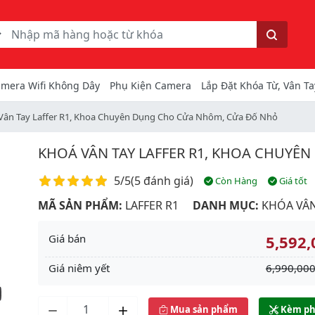
ếm
Tìm kiếm
mera Wifi Không Dây
Phụ Kiện Camera
Lắp Đặt Khóa Từ, Vân Ta
Vân Tay Laffer R1, Khoa Chuyên Dụng Cho Cửa Nhôm, Cửa Đố Nhỏ
KHOÁ VÂN TAY LAFFER R1, KHOA CHUY
Điểm đánh giá
5/5
(
5 đánh giá
)
Còn Hàng
Giá tốt
MÃ SẢN PHẨM:
LAFFER R1
DANH MỤC:
KHÓA VÂN
Giá bán
5,592,
Giá niêm yết
6,990,000
Next
Mua sản phẩm
Kèm ph