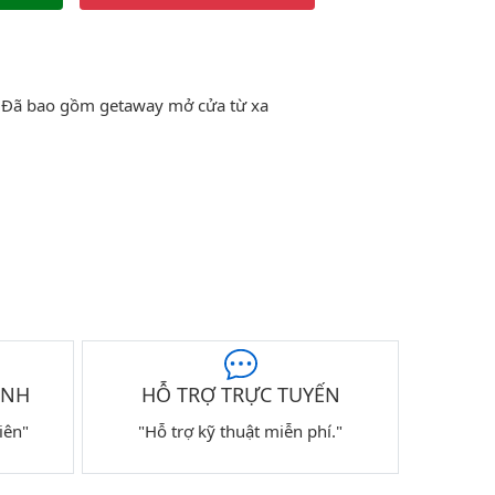
Đã bao gồm getaway mở cửa từ xa
ÀNH
HỖ TRỢ TRỰC TUYẾN
iên"
"Hỗ trợ kỹ thuật miễn phí."