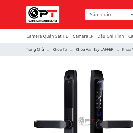
Chọn danh mục tìm ki
Từ khóa hoặc mã hàng
Camera Quán Sát HD
Camera IP
Đầu Ghi Hình
Ca
Trang Chủ
Khóa Từ
Khóa Vân Tay LAFFER
Khoá 
Previous