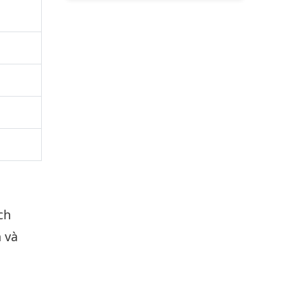
ch
 và