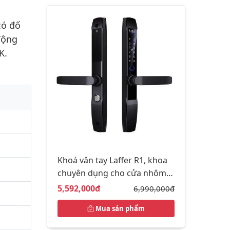
có đố
động
K.
Khoá vân tay Laffer R1, khoa
chuyên dụng cho cửa nhôm,
cửa đố nhỏ
Giá bán:
5,592,000đ
Giá gốc:
6,990,000đ
Mua sản phẩm