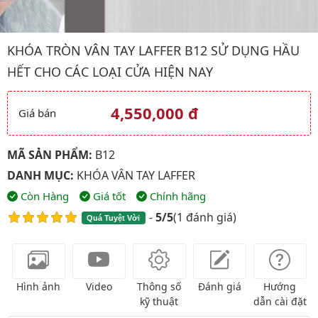
Hình ảnh đại diện của sản phẩm Khóa tròn vân tay LAFFER B12 sử
KHÓA TRÒN VÂN TAY LAFFER B12 SỬ DỤNG HẦU
HẾT CHO CÁC LOẠI CỬA HIỆN NAY
4,550,000 đ
Giá bán
Giá và khuyến mãi
MÃ SẢN PHẨM:
B12
DANH MỤC:
KHÓA VÂN TAY LAFFER
Còn Hàng
Giá tốt
Chính hãng
-
5/5
(
1 đánh giá
)
Quá Tuyệt Vời
Hình ảnh
Video
Thông số
Đánh giá
Hướng
kỹ thuật
dẫn cài đặt