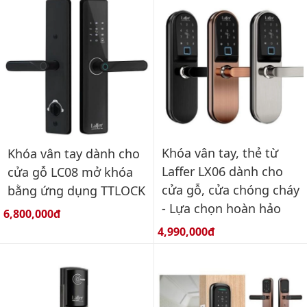
Khóa vân tay, thẻ từ
Khóa vân tay dành cho
Laffer LX06 dành cho
cửa gỗ LC08 mở khóa
cửa gỗ, cửa chóng cháy
bằng ứng dụng TTLOCK
- Lựa chọn hoàn hảo
Giá bán:
6,800,000đ
Giá bán:
4,990,000đ