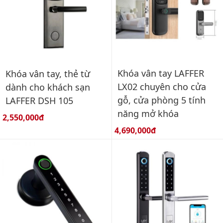
Khóa vân tay LAFFER
Khóa vân tay, thẻ từ
LX02 chuyên cho cửa
dành cho khách sạn
gỗ, cửa phòng 5 tính
LAFFER DSH 105
năng mở khóa
Giá bán:
2,550,000đ
Giá bán:
4,690,000đ