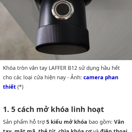
Khóa tròn vân tay LAFFER B12 sử dụng hầu hết
cho các loại cửa hiện nay - Ảnh:
camera phan 
thiết
(*)
5 cách mở khóa linh hoạt
Sản phẩm hỗ trợ
5 kiểu mở khóa
bao gồm:
Vân
tay
,
mật mã
,
thẻ từ
,
chìa khóa cơ
và
điện thoại