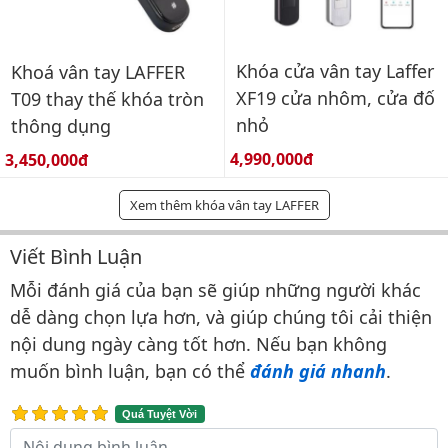
Khóa cửa vân tay Laffer
Khoá vân tay LAFFER
XF19 cửa nhôm, cửa đố
T09 thay thế khóa tròn
nhỏ
thông dụng
Giá bán:
Giá bán:
4,990,000đ
3,450,000đ
Xem thêm khóa vân tay LAFFER
Viết Bình Luận
Bình luận & Đánh giá
Mỗi đánh giá của bạn sẽ giúp những người khác
dễ dàng chọn lựa hơn, và giúp chúng tôi cải thiện
nội dung ngày càng tốt hơn. Nếu bạn không
muốn bình luận, bạn có thể
đánh giá nhanh
.
Quá Tuyệt Vời
Nội dung bình luận