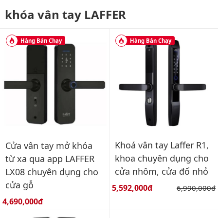
khóa vân tay LAFFER
Hàng Bán Chạy
Hàng Bán Chạy
Khoá vân tay Laffer R1,
Cửa vân tay mở khóa
khoa chuyên dụng cho
từ xa qua app LAFFER
cửa nhôm, cửa đố nhỏ
LX08 chuyên dụng cho
cửa gỗ
Giá bán:
5,592,000đ
Giá gốc:
6,990,000đ
Giá bán:
4,690,000đ