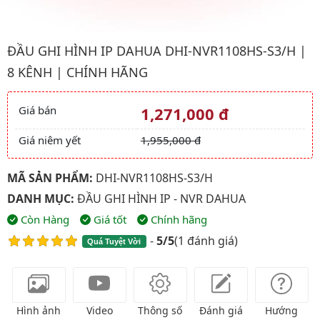
Hình ảnh đại diện của sản phẩm Đầu ghi hình IP Dahua DHI-NV
ĐẦU GHI HÌNH IP DAHUA DHI-NVR1108HS-S3/H |
8 KÊNH | CHÍNH HÃNG
Giá bán
1,271,000 đ
Giá và khuyến mãi
Giá niêm yết
1,955,000 đ
MÃ SẢN PHẨM:
DHI-NVR1108HS-S3/H
DANH MỤC:
ĐẦU GHI HÌNH IP - NVR DAHUA
Còn Hàng
Giá tốt
Chính hãng
-
5/5
(
1 đánh giá
)
Quá Tuyệt Vời
Hình ảnh
Video
Thông số
Đánh giá
Hướng