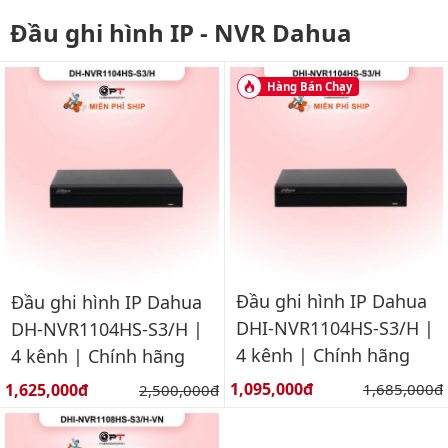
Đầu ghi hình IP - NVR Dahua
Hàng Bán Chạy
Đầu ghi hình IP Dahua
Đầu ghi hình IP Dahua
DHI-NVR1104HS-S3/H |
DH-NVR1104HS-S3/H |
4 kênh | Chính hãng
4 kênh | Chính hãng
Giá bán:
Giá bán:
1,095,000đ
Giá gốc:
1,625,000đ
Giá gốc:
1,685,000đ
2,500,000đ