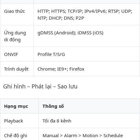
Giao thức
HTTP; HTTPS; TCP/IP; IPv4/IPv6; RTSP; UDP;
NTP; DHCP; DNS; P2P
Ứng dụng
gDMSS (Android); iDMSS (iOS)
di động
ONVIF
Profile T/S/G
Trình duyệt
Chrome; IE9+; Firefox
Ghi hình – Phát lại – Sao lưu
Hạng mục
Thông số
Playback
Tối đa 8 kênh
Chế độ ghi
Manual > Alarm > Motion > Schedule