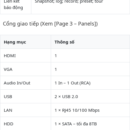
Liên kết
Snapshot; log; record; preset; tour
báo động
Cổng giao tiếp (Xem [Page 3 – Panels])
Hạng mục
Thông số
HDMI
1
VGA
1
Audio In/Out
1 In – 1 Out (RCA)
USB
2 × USB 2.0
LAN
1 × RJ45 10/100 Mbps
HDD
1 × SATA – tối đa 8TB