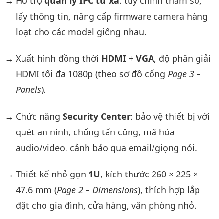
Hỗ trợ
quản lý IPC từ xa
: tùy chỉnh tham số,
lấy thông tin, nâng cấp firmware camera hàng
loạt cho các model giống nhau.
Xuất hình đồng thời
HDMI + VGA
, độ phân giải
HDMI tối đa 1080p (theo sơ đồ cổng
Page 3 –
Panels
).
Chức năng
Security Center
: bảo vệ thiết bị với
quét an ninh, chống tấn công, mã hóa
audio/video, cảnh báo qua email/giọng nói.
Thiết kế nhỏ gọn
1U
, kích thước 260 × 225 ×
47.6 mm (
Page 2 – Dimensions
), thích hợp lắp
đặt cho gia đình, cửa hàng, văn phòng nhỏ.