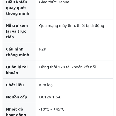
Điều khiển
Giao thức Dahua
quay quét
thông minh
Hỗ trợ xem
Qua mạng máy tính, thiết bị di động
lại và trực
tiếp
Cấu hình
P2P
thông minh
Quản lý tài
Đồng thời 128 tài khoản kết nối
khoản
Chất liệu
Kim loại
Nguồn cấp
DC12V 1.5A
Nhiệt độ
-10°C ~ +45°C
hoạt động