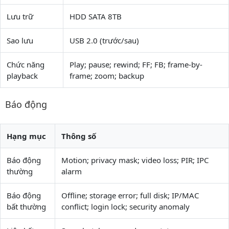
Lưu trữ
HDD SATA 8TB
Sao lưu
USB 2.0 (trước/sau)
Chức năng
Play; pause; rewind; FF; FB; frame-by-
playback
frame; zoom; backup
Báo động
Hạng mục
Thông số
Báo động
Motion; privacy mask; video loss; PIR; IPC
thường
alarm
Báo động
Offline; storage error; full disk; IP/MAC
bất thường
conflict; login lock; security anomaly