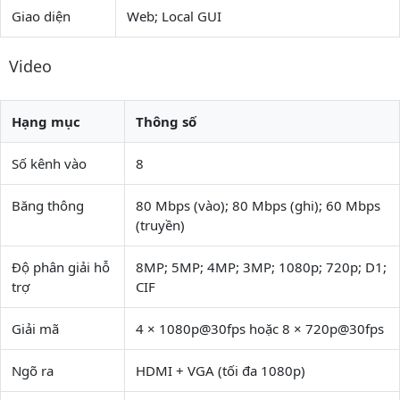
Giao diện
Web; Local GUI
Video
Hạng mục
Thông số
Số kênh vào
8
Băng thông
80 Mbps (vào); 80 Mbps (ghi); 60 Mbps
(truyền)
Độ phân giải hỗ
8MP; 5MP; 4MP; 3MP; 1080p; 720p; D1;
trợ
CIF
Giải mã
4 × 1080p@30fps hoặc 8 × 720p@30fps
Ngõ ra
HDMI + VGA (tối đa 1080p)