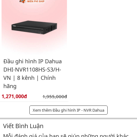
Đầu ghi hình IP Dahua
DHI-NVR1108HS-S3/H-
VN | 8 kênh | Chính
hãng
Giá bán:
1,271,000đ
Giá gốc:
1,955,000đ
Xem thêm Đầu ghi hình IP - NVR Dahua
Viết Bình Luận
Bình luận & Đánh giá
Mỗi đánh giá của bạn sẽ giúp những người khác