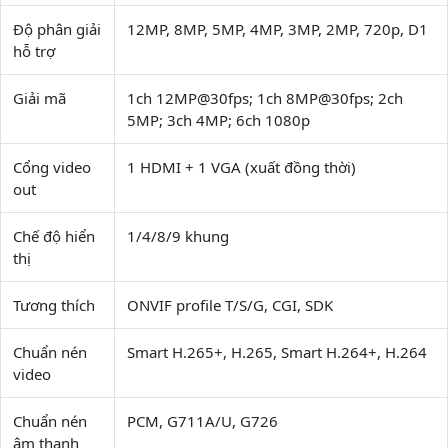
Độ phân giải
12MP, 8MP, 5MP, 4MP, 3MP, 2MP, 720p, D1
hỗ trợ
Giải mã
1ch 12MP@30fps; 1ch 8MP@30fps; 2ch
5MP; 3ch 4MP; 6ch 1080p
Cổng video
1 HDMI + 1 VGA (xuất đồng thời)
out
Chế độ hiển
1/4/8/9 khung
thị
Tương thích
ONVIF profile T/S/G, CGI, SDK
Chuẩn nén
Smart H.265+, H.265, Smart H.264+, H.264
video
Chuẩn nén
PCM, G711A/U, G726
âm thanh