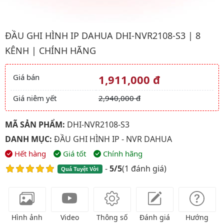
Hình ảnh đại diện của sản phẩm Đầu ghi hình IP Dahua DHI-NVR
ĐẦU GHI HÌNH IP DAHUA DHI-NVR2108-S3 | 8
KÊNH | CHÍNH HÃNG
Giá bán
1,911,000 đ
Giá và khuyến mãi
Giá niêm yết
2,940,000 đ
MÃ SẢN PHẨM:
DHI-NVR2108-S3
DANH MỤC:
ĐẦU GHI HÌNH IP - NVR DAHUA
Hết hàng
Giá tốt
Chính hãng
-
5/5
(
1 đánh giá
)
Quá Tuyệt Vời
Hình ảnh
Video
Thông số
Đánh giá
Hướng