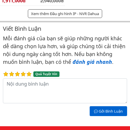
Giá bán:
1,911,000đ
Giá gốc:
2,940,000đ
Xem thêm Đầu ghi hình IP - NVR Dahua
Viết Bình Luận
Bình luận & Đánh giá
Mỗi đánh giá của bạn sẽ giúp những người khác
dễ dàng chọn lựa hơn, và giúp chúng tôi cải thiện
nội dung ngày càng tốt hơn. Nếu bạn không
muốn bình luận, bạn có thể
đánh giá nhanh
.
Quá Tuyệt Vời
Nội dung bình luận
Gởi Bình Luận