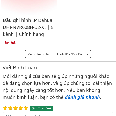
Đầu ghi hình IP Dahua
DHI-NVR608H-32-XI | 8
kênh | Chính hãng
Liên hệ
Xem thêm Đầu ghi hình IP - NVR Dahua
Viết Bình Luận
Bình luận & Đánh giá
Mỗi đánh giá của bạn sẽ giúp những người khác
dễ dàng chọn lựa hơn, và giúp chúng tôi cải thiện
nội dung ngày càng tốt hơn. Nếu bạn không
muốn bình luận, bạn có thể
đánh giá nhanh
.
Quá Tuyệt Vời
Nội dung bình luận