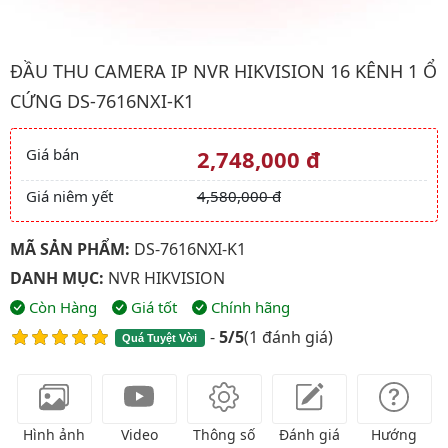
Hình ảnh đại diện của sản phẩm Đầu thu CAMERA IP NVR HIKVI
ĐẦU THU CAMERA IP NVR HIKVISION 16 KÊNH 1 Ổ
CỨNG DS-7616NXI-K1
Giá bán
2,748,000 đ
Giá và khuyến mãi
Giá niêm yết
4,580,000 đ
MÃ SẢN PHẨM:
DS-7616NXI-K1
DANH MỤC:
NVR HIKVISION
Còn Hàng
Giá tốt
Chính hãng
-
5/5
(
1 đánh giá
)
Quá Tuyệt Vời
Hình ảnh
Video
Thông số
Đánh giá
Hướng