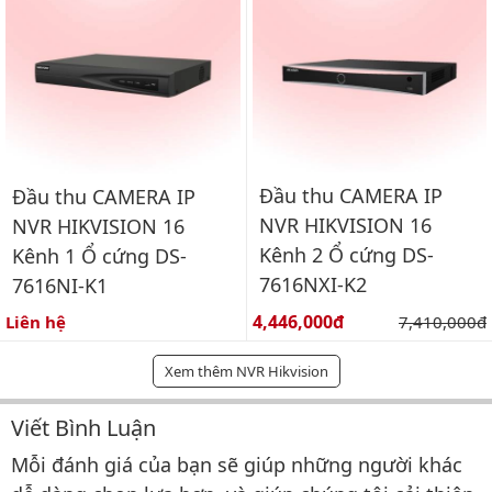
Đầu thu CAMERA IP
Đầu thu CAMERA IP
NVR HIKVISION 16
NVR HIKVISION 16
Kênh 2 Ổ cứng DS-
Kênh 1 Ổ cứng DS-
7616NXI-K2
7616NI-K1
Giá bán:
4,446,000đ
Giá gốc:
Liên hệ
7,410,000đ
Xem thêm NVR Hikvision
Viết Bình Luận
Bình luận & Đánh giá
Mỗi đánh giá của bạn sẽ giúp những người khác