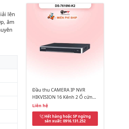
ải lên
0p, âm
huyên
Đầu thu CAMERA IP NVR
HIKVISION 16 Kênh 2 Ổ cứng
DS-7616NI-K2
Liên hệ
Hết hàng hoặc SP ngừng
sản xuất
: 0916.131.252