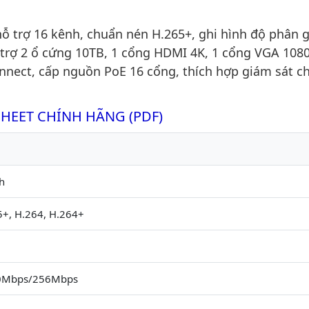
 trợ 16 kênh, chuẩn nén H.265+, ghi hình độ phân gi
trợ 2 ổ cứng 10TB, 1 cổng HDMI 4K, 1 cổng VGA 108
onnect, cấp nguồn PoE 16 cổng, thích hợp giám sát c
SHEET CHÍNH HÃNG (PDF)
h
5+, H.264, H.264+
0Mbps/256Mbps