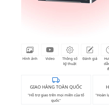
Hình ảnh
Video
Thông số
Đánh giá
Hư
kỹ thuật
dẫn
đ
GIAO HÀNG TOÀN QUỐC
H
"Hỗ trợ giao trên mọi miền của tổ
"Hoàn l
quốc"