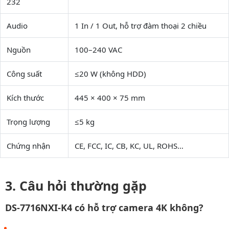
232
Audio
1 In / 1 Out, hỗ trợ đàm thoại 2 chiều
Nguồn
100–240 VAC
Công suất
≤20 W (không HDD)
Kích thước
445 × 400 × 75 mm
Trọng lượng
≤5 kg
Chứng nhận
CE, FCC, IC, CB, KC, UL, ROHS…
Câu hỏi thường gặp
DS-7716NXI-K4 có hỗ trợ camera 4K không?