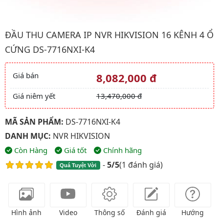
Hình ảnh đại diện của sản phẩm Đầu thu CAMERA IP NVR HIKVI
ĐẦU THU CAMERA IP NVR HIKVISION 16 KÊNH 4 Ổ
CỨNG DS-7716NXI-K4
Giá bán
8,082,000 đ
Giá và khuyến mãi
Giá niêm yết
13,470,000 đ
MÃ SẢN PHẨM:
DS-7716NXI-K4
DANH MỤC:
NVR HIKVISION
Còn Hàng
Giá tốt
Chính hãng
-
5/5
(
1 đánh giá
)
Quá Tuyệt Vời
Hình ảnh
Video
Thông số
Đánh giá
Hướng