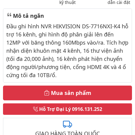
kỹ thuật
dẫn cài đặt
Mô tả ngắn
Đầu ghi hình NVR HIKVISION DS-7716NXI-K4 hỗ
trợ 16 kênh, ghi hình độ phân giải lên đến
12MP với băng thông 160Mbps vào/ra. Tích hợp
nhận diện khuôn mặt 4 kênh, 16 thư viện ảnh
(tối đa 20,000 ảnh), 16 kênh phát hiện chuyển
động người/phương tiện, cổng HDMI 4K và 4 ổ
cứng tối đa 10TB/ổ.
Mua sản phẩm
Hỗ Trợ Đại Lý
0916.131.252
GIAO HÀNG TOÀN QUỐC