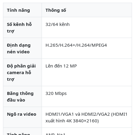
Tính năng
Thông số
Số kênh hỗ
32/64 kênh
trợ
Định dạng
H.265/H.264+/H.264/MPEG4
nén video
Độ phân giải
Lên đến 12 MP
camera hỗ
trợ
Băng thông
320 Mbps
đầu vào
Ngõ ra video
HDMI1/VGA1 và HDMI2/VGA2 (HDMI1
xuất hình 4K 3840×2160)
Tính năng
ANR, N+1