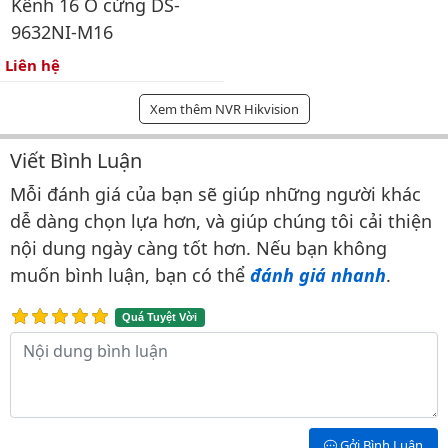
Kênh 16 Ổ cứng DS-
9632NI-M16
Liên hệ
Xem thêm NVR Hikvision
Viết Bình Luận
Bình luận & Đánh giá
Mỗi đánh giá của bạn sẽ giúp những người khác
dễ dàng chọn lựa hơn, và giúp chúng tôi cải thiện
nội dung ngày càng tốt hơn. Nếu bạn không
muốn bình luận, bạn có thể
đánh giá nhanh
.
Quá Tuyệt Vời
Nội dung bình luận
Gởi Bình Luận