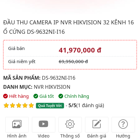
Hình ảnh đại diện của sản phẩm Đầu thu CAMERA IP NVR HIKVI
ĐẦU THU CAMERA IP NVR HIKVISION 32 KÊNH 16
Ổ CỨNG DS-9632NI-I16
Giá bán
41,970,000 đ
Giá và khuyến mãi
Giá niêm yết
69,950,000 đ
MÃ SẢN PHẨM:
DS-9632NI-I16
DANH MỤC:
NVR HIKVISION
Hết hàng
Giá tốt
Chính hãng
-
5/5
(
1 đánh giá
)
Quá Tuyệt Vời
Hình ảnh
Video
Thông số
Đánh giá
Hướng