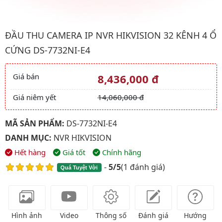
Hình ảnh đại diện của sản phẩm Đầu thu CAMERA IP NVR HIKVI
ĐẦU THU CAMERA IP NVR HIKVISION 32 KÊNH 4 Ổ
CỨNG DS-7732NI-E4
Giá bán
8,436,000 đ
Giá và khuyến mãi
Giá niêm yết
14,060,000 đ
MÃ SẢN PHẨM:
DS-7732NI-E4
DANH MỤC:
NVR HIKVISION
Hết hàng
Giá tốt
Chính hãng
-
5/5
(
1 đánh giá
)
Quá Tuyệt Vời
Hình ảnh
Video
Thông số
Đánh giá
Hướng