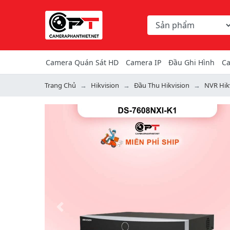
Chọn danh mục tìm ki
Từ khóa hoặc mã hàng
Camera Quán Sát HD
Camera IP
Đầu Ghi Hình
Ca
Trang Chủ
Hikvision
Đầu Thu Hikvision
NVR Hik
Previous