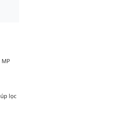
2 MP
iúp lọc