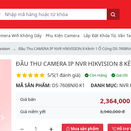
ếm
Tìm kiếm
mera Wifi Không Dây
Phụ Kiện Camera
Lắp Đặt Khóa Từ, Vân Ta
vision
Đầu Thu CAMERA IP NVR HIKVISION 8 Kênh 1 Ổ Cứng DS-7608NX
ĐẦU THU CAMERA IP NVR HIKVISION 8 K
Điểm đánh giá
5/5
(
1 đánh giá
)
Còn Hàng
Giá tốt
MÃ SẢN PHẨM:
DS-7608NXI-K1
DANH MỤC:
NVR 
Giá bán
2,364,000
Giá niêm yết
3,940,000 đ
Next
Mua sản phẩm
Hỗ trợ 