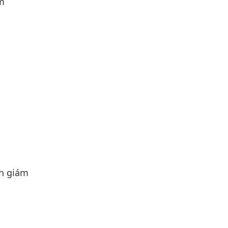
m
nh giám