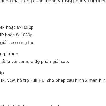
 khuôn mặt (tổng dung lượng ≤ 1 GB) phục vụ tìm kiế
 MP hoặc 6×1080p
MP hoặc 8×1080p
giải cao cùng lúc.
ung lượng
hất là với camera độ phân giải cao.
ập
4K, VGA hỗ trợ Full HD, cho phép cấu hình 2 màn hì