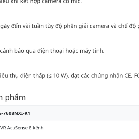
iều khi kết hợp camera có mic.
gày đến vài tuần tùy độ phân giải camera và chế độ 
 cảnh báo qua điện thoại hoặc máy tính.
iêu thụ điện thấp (≤ 10 W), đạt các chứng nhận CE, F
ản phẩm
S-7608NXI-K1
NVR AcuSense 8 kênh