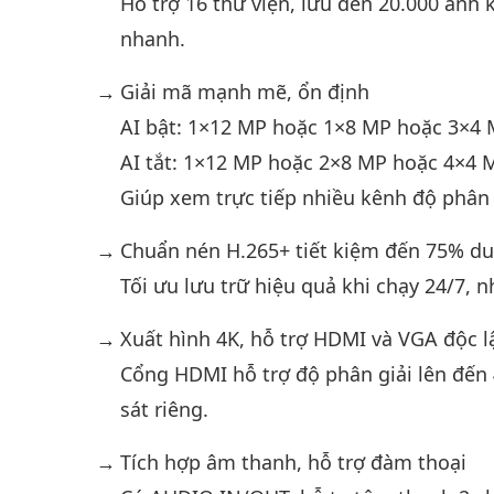
Hỗ trợ 16 thư viện, lưu đến 20.000 ảnh
nhanh.
Giải mã mạnh mẽ, ổn định
AI bật: 1×12 MP hoặc 1×8 MP hoặc 3×4
AI tắt: 1×12 MP hoặc 2×8 MP hoặc 4×4 
Giúp xem trực tiếp nhiều kênh độ phân 
Chuẩn nén H.265+ tiết kiệm đến 75% d
Tối ưu lưu trữ hiệu quả khi chạy 24/7, n
Xuất hình 4K, hỗ trợ HDMI và VGA độc l
Cổng HDMI hỗ trợ độ phân giải lên đến 
sát riêng.
Tích hợp âm thanh, hỗ trợ đàm thoại