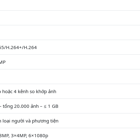
65/H.264+/H.264
 MP
o hoặc 4 kênh so khớp ảnh
 – tổng 20.000 ảnh – ≤ 1 GB
n loại người và phương tiện
8MP, 3×4MP, 6×1080p