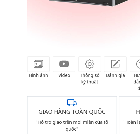
Hình ảnh
Video
Thông số
Đánh giá
Hư
kỹ thuật
dẫn
đ
GIAO HÀNG TOÀN QUỐC
H
"Hỗ trợ giao trên mọi miền của tổ
"Hoàn l
quốc"