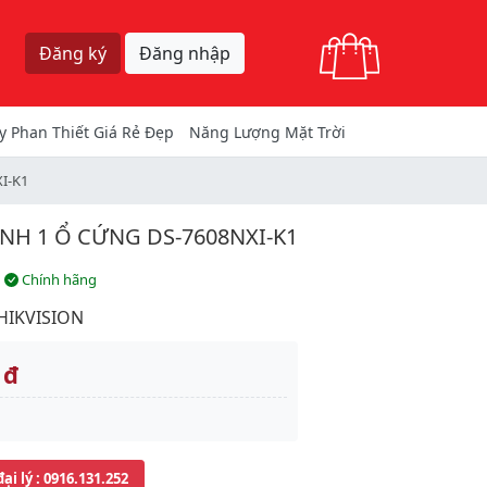
Giỏ hàng
Đăng ký
Đăng nhập
y Phan Thiết Giá Rẻ Đẹp
Năng Lượng Mặt Trời
I-K1
ÊNH 1 Ổ CỨNG DS-7608NXI-K1
Chính hãng
HIKVISION
 đ
đại lý
: 0916.131.252