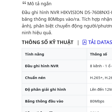
Mô tả ngắn
Đầu ghi hình NVR HIKVISION DS-7608NXI-K1
băng thông 80Mbps vào/ra. Tích hợp nhận 
ảnh), phân biệt chuyển động người/phươn
ninh hiệu quả.
THÔNG SỐ KỸ THUẬT
|
TẢI DATA
Tính năng
Thông số
Đầu ghi hình NVR
8 kênh - 1 ổ
Chuẩn nén
H.265+, H.2
Độ phân giải ghi hình
Lên đến 12
Băng thông đầu vào
80Mbps