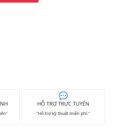
ÀNH
HỖ TRỢ TRỰC TUYẾN
iên"
"Hỗ trợ kỹ thuật miễn phí."