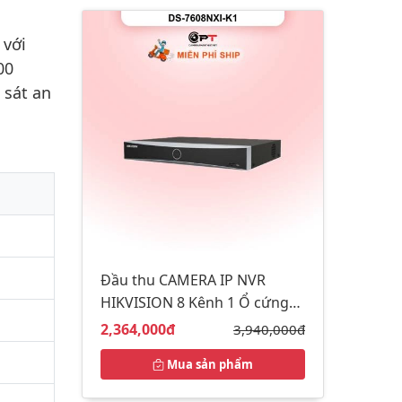
 với
00
 sát an
Đầu thu CAMERA IP NVR
HIKVISION 8 Kênh 1 Ổ cứng
DS-7608NXI-K1
Giá bán:
2,364,000đ
Giá gốc:
3,940,000đ
Mua sản phẩm