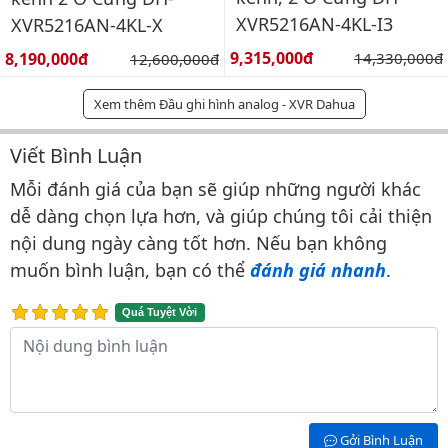
XVR5216AN-4KL-I3
XVR5216AN-4KL-X
Giá bán:
Giá bán:
9,315,000đ
Giá gốc:
8,190,000đ
Giá gốc:
14,330,000đ
12,600,000đ
Xem thêm Đầu ghi hình analog - XVR Dahua
Viết Bình Luận
Bình luận & Đánh giá
Mỗi đánh giá của bạn sẽ giúp những người khác
dễ dàng chọn lựa hơn, và giúp chúng tôi cải thiện
nội dung ngày càng tốt hơn. Nếu bạn không
muốn bình luận, bạn có thể
đánh giá nhanh
.
Quá Tuyệt Vời
Nội dung bình luận
Gởi Bình Luận