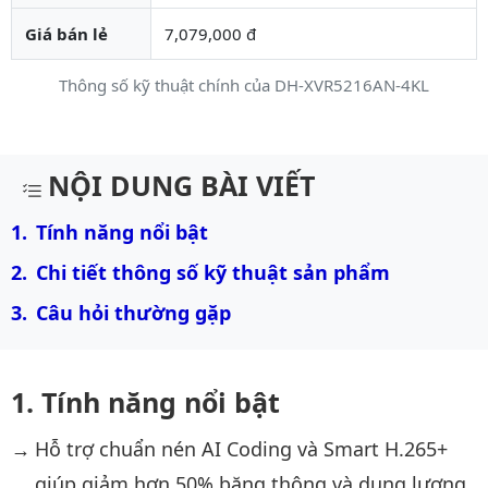
Giá bán lẻ
7,079,000 đ
Thông số kỹ thuật chính của DH-XVR5216AN-4KL
Mô tả chi tiết sản phẩm
NỘI DUNG BÀI VIẾT
Tính năng nổi bật
Chi tiết thông số kỹ thuật sản phẩm
Câu hỏi thường gặp
Tính năng nổi bật
Hỗ trợ chuẩn nén AI Coding và Smart H.265+
giúp giảm hơn 50% băng thông và dung lượng