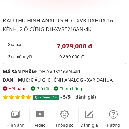
Hình ảnh đại diện của sản phẩm Đầu thu hình analog HD - XV
ĐẦU THU HÌNH ANALOG HD - XVR DAHUA 16
KÊNH, 2 Ổ CỨNG DH-XVR5216AN-4KL
Giá bán
7,079,000 đ
Giá và khuyến mãi
Giá niêm yết
10,890,000 đ
MÃ SẢN PHẨM:
DH-XVR5216AN-4KL
DANH MỤC:
ĐẦU GHI HÌNH ANALOG - XVR DAHUA
Hết hàng
Giá tốt
Chính hãng
-
5/5
(
1 đánh giá
)
Quá Tuyệt Vời
Hình ảnh
Video
Thông số
Đánh giá
Hướng