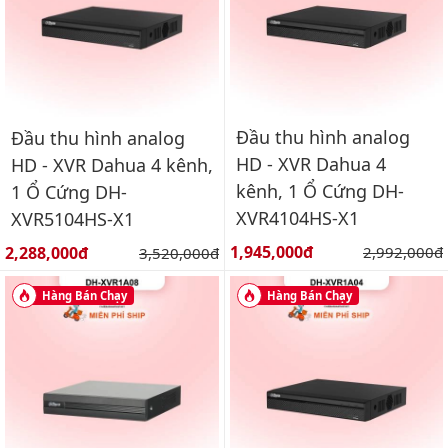
Đầu thu hình analog
Đầu thu hình analog
HD - XVR Dahua 4
HD - XVR Dahua 4 kênh,
kênh, 1 Ổ Cứng DH-
1 Ổ Cứng DH-
XVR4104HS-X1
XVR5104HS-X1
Giá bán:
Giá bán:
1,945,000đ
Giá gốc:
2,288,000đ
Giá gốc:
2,992,000đ
3,520,000đ
Hàng Bán Chạy
Hàng Bán Chạy