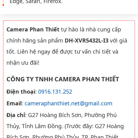
Edge, Safari, Firefox.
Camera Phan Thiết
tự hào là nhà cung cấp
chính hãng sản phẩm
DH-XVR5432L-I3
với giá
tốt. Liên hệ ngay để được tư vấn chi tiết và
nhận ưu đãi!
CÔNG TY TNHH CAMERA PHAN THIẾT
Điện thoại
:
0916.131.252
Email
:
cameraphanthiet.net@gmail.com
Địa chỉ
: G27 Hoàng Bích Sơn, Phường Phú
Thủy, Tỉnh Lâm Đồng. (Trước đây: G27 Hoàng
Bích Sơn, Phường Phú Thủy, TP. Phan Thiết,