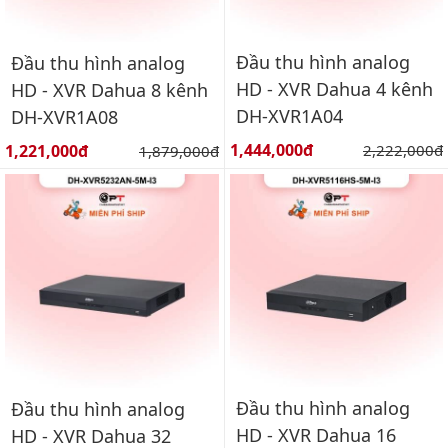
Đầu thu hình analog
Đầu thu hình analog
HD - XVR Dahua 4 kênh
HD - XVR Dahua 8 kênh
DH-XVR1A04
DH-XVR1A08
Giá bán:
Giá bán:
1,444,000đ
Giá gốc:
1,221,000đ
Giá gốc:
2,222,000đ
1,879,000đ
Đầu thu hình analog
Đầu thu hình analog
HD - XVR Dahua 16
HD - XVR Dahua 32