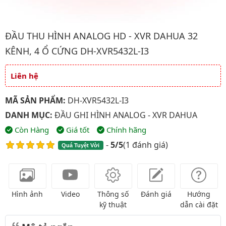
Hình ảnh đại diện của sản phẩm Đầu thu hình analog HD - XVR
ĐẦU THU HÌNH ANALOG HD - XVR DAHUA 32
KÊNH, 4 Ổ CỨNG DH-XVR5432L-I3
Liên hệ
Giá và khuyến mãi
MÃ SẢN PHẨM:
DH-XVR5432L-I3
DANH MỤC:
ĐẦU GHI HÌNH ANALOG - XVR DAHUA
Còn Hàng
Giá tốt
Chính hãng
-
5/5
(
1 đánh giá
)
Quá Tuyệt Vời
Hình ảnh
Video
Thông số
Đánh giá
Hướng
kỹ thuật
dẫn cài đặt