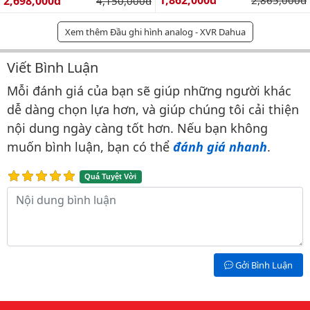
Giá bán:
1,862,000đ
2,698,000đ
Giá gốc:
2,865,000đ
4,150,000đ
Xem thêm Đầu ghi hình analog - XVR Dahua
Viết Bình Luận
Bình luận & Đánh giá
Mỗi đánh giá của bạn sẽ giúp những người khác
dễ dàng chọn lựa hơn, và giúp chúng tôi cải thiện
nội dung ngày càng tốt hơn. Nếu bạn không
muốn bình luận, bạn có thể
đánh giá nhanh
.
Quá Tuyệt Vời
Nội dung bình luận
Gởi Bình Luận