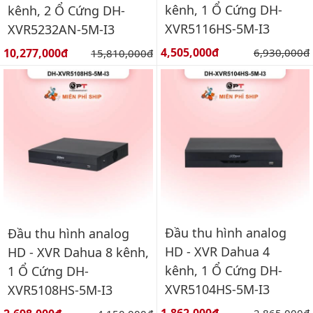
kênh, 1 Ổ Cứng DH-
kênh, 2 Ổ Cứng DH-
XVR5116HS-5M-I3
XVR5232AN-5M-I3
Giá bán:
Giá bán:
4,505,000đ
Giá gốc:
10,277,000đ
Giá gốc:
6,930,000đ
15,810,000đ
Đầu thu hình analog
Đầu thu hình analog
HD - XVR Dahua 4
HD - XVR Dahua 8 kênh,
kênh, 1 Ổ Cứng DH-
1 Ổ Cứng DH-
XVR5104HS-5M-I3
XVR5108HS-5M-I3
Giá bán:
Giá gốc: