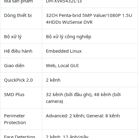
Mã sản phẩm
DH-XVR5432L-I3
Dòng thiết bị
32CH Penta-brid 5MP Value/1080P 1.5U
4HDDs WizSense DVR
Bộ xử lý
Bộ xử lý công nghiệp
Hệ điều hành
Embedded Linux
Giao diện
Web, Local GUI
QuickPick 2.0
2 kênh
SMD Plus
32 kênh (bởi đầu ghi), 48 kênh (bởi
camera)
Perimeter
Advanced: 2 kênh; General: 8 kênh
Protection
Face Detection
2 kênh, 12 ảnh/giây