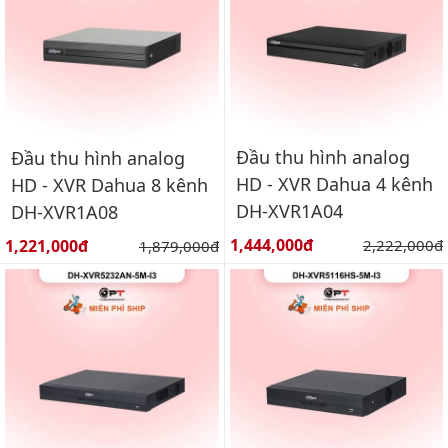
Đầu thu hình analog
Đầu thu hình analog
HD - XVR Dahua 4 kênh
HD - XVR Dahua 8 kênh
DH-XVR1A04
DH-XVR1A08
Giá bán:
Giá bán:
1,444,000đ
Giá gốc:
1,221,000đ
Giá gốc:
2,222,000đ
1,879,000đ