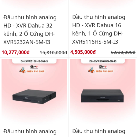
Đầu thu hình analog
Đầu thu hình analog
HD - XVR Dahua 16
HD - XVR Dahua 32
kênh, 1 Ổ Cứng DH-
kênh, 2 Ổ Cứng DH-
XVR5116HS-5M-I3
XVR5232AN-5M-I3
Giá bán:
Giá bán:
4,505,000đ
Giá gốc:
10,277,000đ
Giá gốc:
6,930,000đ
15,810,000đ
Đầu thu hình analog
Đầu thu hình analog