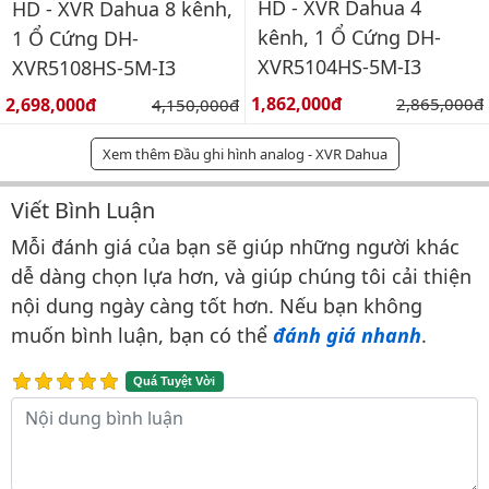
HD - XVR Dahua 4
HD - XVR Dahua 8 kênh,
kênh, 1 Ổ Cứng DH-
1 Ổ Cứng DH-
XVR5104HS-5M-I3
XVR5108HS-5M-I3
Giá bán:
Giá bán:
1,862,000đ
Giá gốc:
2,698,000đ
Giá gốc:
2,865,000đ
4,150,000đ
Xem thêm Đầu ghi hình analog - XVR Dahua
Viết Bình Luận
Bình luận & Đánh giá
Mỗi đánh giá của bạn sẽ giúp những người khác
dễ dàng chọn lựa hơn, và giúp chúng tôi cải thiện
nội dung ngày càng tốt hơn. Nếu bạn không
muốn bình luận, bạn có thể
đánh giá nhanh
.
Quá Tuyệt Vời
Nội dung bình luận