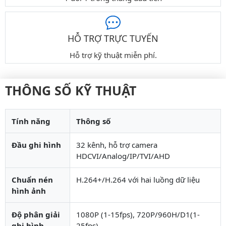
HỖ TRỢ TRỰC TUYẾN
Hỗ trợ kỹ thuật miễn phí.
THÔNG SỐ KỸ THUẬT
Tính năng
Thông số
Đầu ghi hình
32 kênh, hỗ trợ camera
HDCVI/Analog/IP/TVI/AHD
Chuẩn nén
H.264+/H.264 với hai luồng dữ liệu
hình ảnh
Độ phân giải
1080P (1-15fps), 720P/960H/D1(1-
ghi hình
25fps)