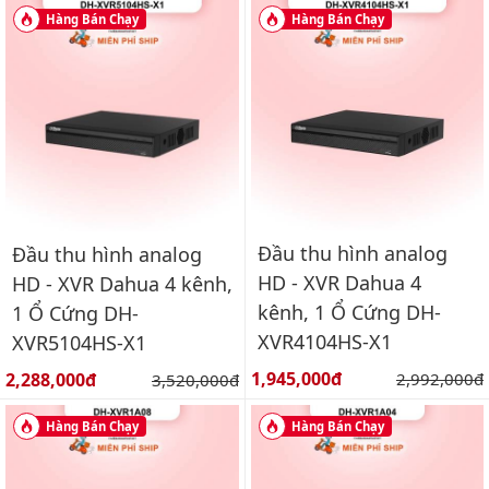
Hàng Bán Chạy
Hàng Bán Chạy
Đầu thu hình analog
Đầu thu hình analog
HD - XVR Dahua 4
HD - XVR Dahua 4 kênh,
kênh, 1 Ổ Cứng DH-
1 Ổ Cứng DH-
XVR4104HS-X1
XVR5104HS-X1
Giá bán:
Giá bán:
1,945,000đ
Giá gốc:
2,288,000đ
Giá gốc:
2,992,000đ
3,520,000đ
Hàng Bán Chạy
Hàng Bán Chạy