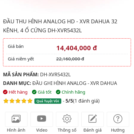
Hình ảnh đại diện của sản phẩm Đầu thu hình analog HD - XVR
ĐẦU THU HÌNH ANALOG HD - XVR DAHUA 32
KÊNH, 4 Ổ CỨNG DH-XVR5432L
Giá bán
14,404,000 đ
Giá và khuyến mãi
Giá niêm yết
22,160,000 đ
MÃ SẢN PHẨM:
DH-XVR5432L
DANH MỤC:
ĐẦU GHI HÌNH ANALOG - XVR DAHUA
Hết hàng
Giá tốt
Chính hãng
-
5/5
(
1 đánh giá
)
Quá Tuyệt Vời
Hình ảnh
Video
Thông số
Đánh giá
Hướng