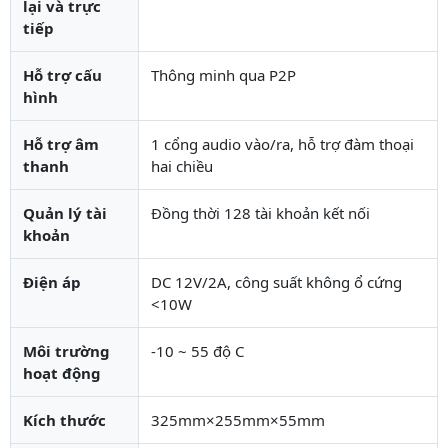
lại và trực
tiếp
Hỗ trợ cấu
Thông minh qua P2P
hình
Hỗ trợ âm
1 cổng audio vào/ra, hỗ trợ đàm thoại
thanh
hai chiều
Quản lý tài
Đồng thời 128 tài khoản kết nối
khoản
Điện áp
DC 12V/2A, công suất không ổ cứng
<10W
Môi trường
-10 ~ 55 độ C
hoạt động
Kích thước
325mm×255mm×55mm