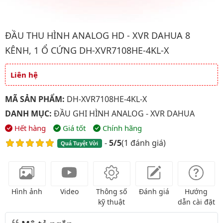
Hình ảnh đại diện của sản phẩm Đầu thu hình analog HD - XVR
ĐẦU THU HÌNH ANALOG HD - XVR DAHUA 8
KÊNH, 1 Ổ CỨNG DH-XVR7108HE-4KL-X
Liên hệ
Giá và khuyến mãi
MÃ SẢN PHẨM:
DH-XVR7108HE-4KL-X
DANH MỤC:
ĐẦU GHI HÌNH ANALOG - XVR DAHUA
Hết hàng
Giá tốt
Chính hãng
-
5/5
(
1 đánh giá
)
Quá Tuyệt Vời
Hình ảnh
Video
Thông số
Đánh giá
Hướng
kỹ thuật
dẫn cài đặt