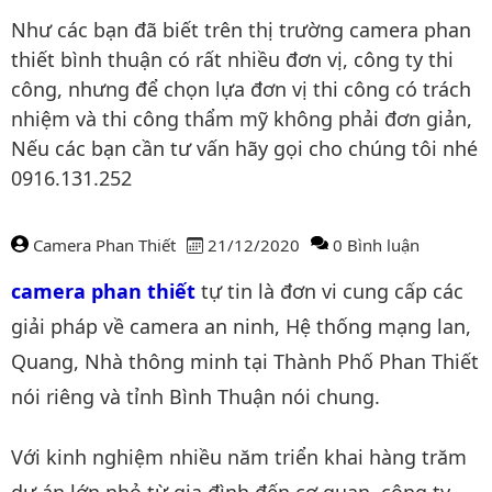
Như các bạn đã biết trên thị trường camera phan
thiết bình thuận có rất nhiều đơn vị, công ty thi
công, nhưng để chọn lựa đơn vị thi công có trách
nhiệm và thi công thẩm mỹ không phải đơn giản,
Nếu các bạn cần tư vấn hãy gọi cho chúng tôi nhé
0916.131.252
Camera Phan Thiết
21/12/2020
0 Bình luận
Nội dung bài viết
camera phan thiết
tự tin là đơn vi cung cấp các
giải pháp về camera an ninh, Hệ thống mạng lan,
Quang, Nhà thông minh tại Thành Phố Phan Thiết
nói riêng và tỉnh Bình Thuận nói chung.
Với kinh nghiệm nhiều năm triển khai hàng trăm
dự án lớn nhỏ từ gia đình đến cơ quan, công ty,