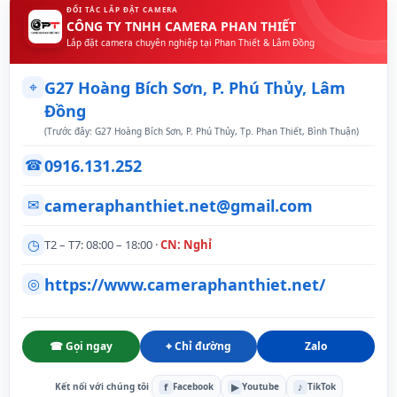
ĐỐI TÁC LẮP ĐẶT CAMERA
CÔNG TY TNHH CAMERA PHAN THIẾT
Lắp đặt camera chuyên nghiệp tại Phan Thiết & Lâm Đồng
⌖
G27 Hoàng Bích Sơn, P. Phú Thủy, Lâm
Đồng
(Trước đây: G27 Hoàng Bích Sơn, P. Phú Thủy, Tp. Phan Thiết, Bình Thuận)
0916.131.252
☎
cameraphanthiet.net@gmail.com
✉
◷
T2 – T7: 08:00 – 18:00 ·
CN: Nghỉ
https://www.cameraphanthiet.net/
◎
☎ Gọi ngay
⌖ Chỉ đường
Zalo
f
▶
♪
Kết nối với chúng tôi
Facebook
Youtube
TikTok