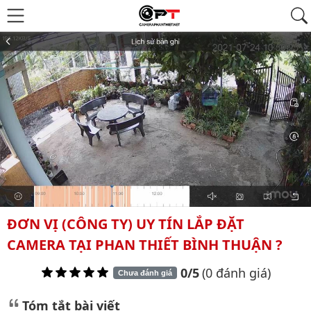
ĐƠN VỊ (CÔNG TY) UY TÍN LẮP ĐẶT
CAMERA TẠI PHAN THIẾT BÌNH THUẬN ?
0/5
(0 đánh giá)
Chưa đánh giá
Tóm tắt bài viết