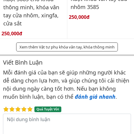
nhôm 3585
thông minh, khóa vân
tay cửa nhôm, xingfa,
Giá bán:
250,000đ
cửa sắt
Giá bán:
250,000đ
Xem thêm Vật tư phụ khóa vân tay, khóa thông minh
Viết Bình Luận
Bình luận & Đánh giá
Mỗi đánh giá của bạn sẽ giúp những người khác
dễ dàng chọn lựa hơn, và giúp chúng tôi cải thiện
nội dung ngày càng tốt hơn. Nếu bạn không
muốn bình luận, bạn có thể
đánh giá nhanh
.
Quá Tuyệt Vời
Nội dung bình luận