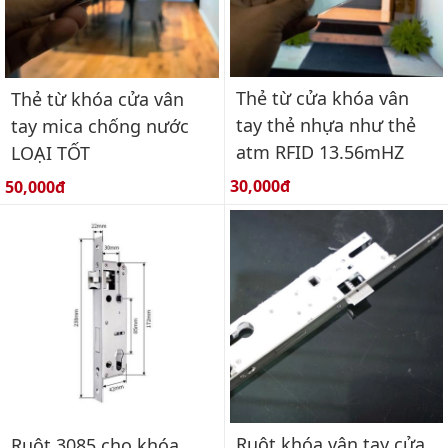
Thẻ từ cửa khóa vân
Thẻ từ khóa cửa vân
tay thẻ nhựa như thẻ
tay mica chống nước
atm RFID 13.56mHZ
LOẠI TỐT
Giá bán:
Giá bán:
30,000đ
50,000đ
Ruột khóa vân tay cửa
Ruột 3085 cho khóa