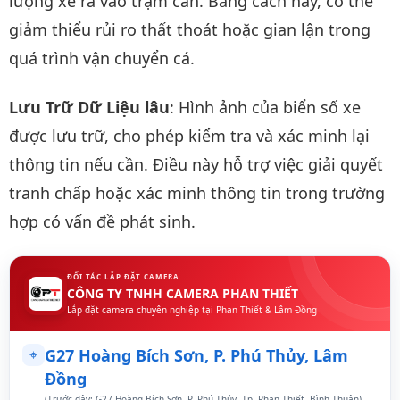
lượng xe ra vào trạm cân. Bằng cách này, có thể
giảm thiểu rủi ro thất thoát hoặc gian lận trong
quá trình vận chuyển cá.
Lưu Trữ Dữ Liệu lâu
: Hình ảnh của biển số xe
được lưu trữ, cho phép kiểm tra và xác minh lại
thông tin nếu cần. Điều này hỗ trợ việc giải quyết
tranh chấp hoặc xác minh thông tin trong trường
hợp có vấn đề phát sinh.
ĐỐI TÁC LẮP ĐẶT CAMERA
CÔNG TY TNHH CAMERA PHAN THIẾT
Lắp đặt camera chuyên nghiệp tại Phan Thiết & Lâm Đồng
⌖
G27 Hoàng Bích Sơn, P. Phú Thủy, Lâm
Đồng
(Trước đây: G27 Hoàng Bích Sơn, P. Phú Thủy, Tp. Phan Thiết, Bình Thuận)