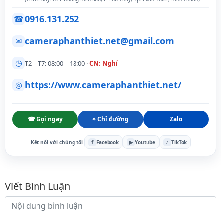
0916.131.252
☎
cameraphanthiet.net@gmail.com
✉
◷
T2 – T7: 08:00 – 18:00 ·
CN: Nghỉ
https://www.cameraphanthiet.net/
◎
☎ Gọi ngay
⌖ Chỉ đường
Zalo
f
▶
♪
Kết nối với chúng tôi
Facebook
Youtube
TikTok
Bình luận
Viết Bình Luận
Nội dung bình luận