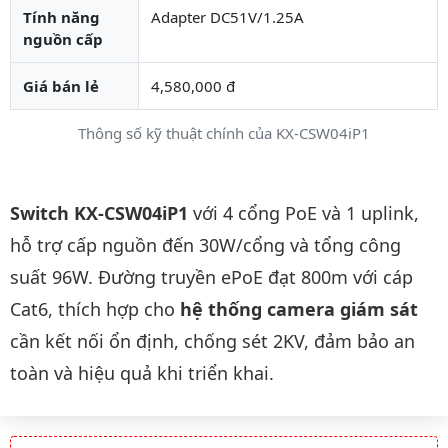
Tính năng
Adapter DC51V/1.25A
nguồn cấp
Giá bán lẻ
4,580,000 đ
Thông số kỹ thuật chính của KX-CSW04iP1
Mô tả chi tiết sản phẩm
Switch KX-CSW04iP1
với 4 cổng PoE và 1 uplink,
hỗ trợ cấp nguồn đến 30W/cổng và tổng công
suất 96W. Đường truyền ePoE đạt 800m với cáp
Cat6, thích hợp cho
hệ thống camera giám sát
cần kết nối ổn định, chống sét 2KV, đảm bảo an
toàn và hiệu quả khi triển khai.