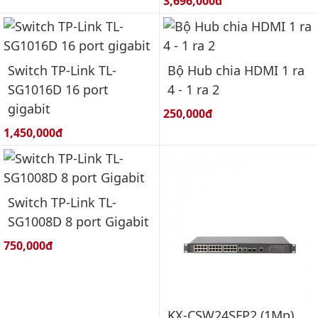
Giá bán:
3,696,000đ
Switch TP-Link TL-
Bộ Hub chia HDMI 1 ra
SG1016D 16 port
4 - 1 ra 2
gigabit
Giá bán:
250,000đ
Giá bán:
1,450,000đ
Switch TP-Link TL-
SG1008D 8 port Gigabit
Giá bán:
750,000đ
KX-CSW24SFP2 (1Mp)