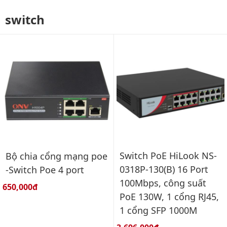
switch
Switch PoE HiLook NS-
Bộ chia cổng mạng poe
0318P-130(B) 16 Port
-Switch Poe 4 port
100Mbps, công suất
Giá bán:
650,000đ
PoE 130W, 1 cổng RJ45,
1 cổng SFP 1000M