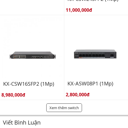
Giá bán:
11,000,000đ
KX-ASW08P1 (1Mp)
KX-CSW16SFP2 (1Mp)
Giá bán:
Giá bán:
2,800,000đ
8,980,000đ
Xem thêm switch
Viết Bình Luận
Bình luận & Đánh giá