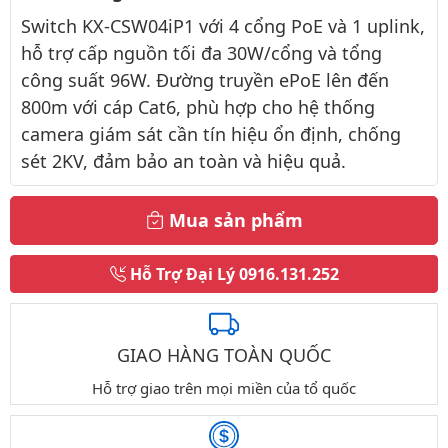
Switch KX-CSW04iP1 với 4 cổng PoE và 1 uplink,
hỗ trợ cấp nguồn tối đa 30W/cổng và tổng
công suất 96W. Đường truyền ePoE lên đến
800m với cáp Cat6, phù hợp cho hệ thống
camera giám sát cần tín hiệu ổn định, chống
sét 2KV, đảm bảo an toàn và hiệu quả.
Mua sản phẩm
Hỗ Trợ Đại Lý
0916.131.252
GIAO HÀNG TOÀN QUỐC
Hỗ trợ giao trên mọi miền của tổ quốc