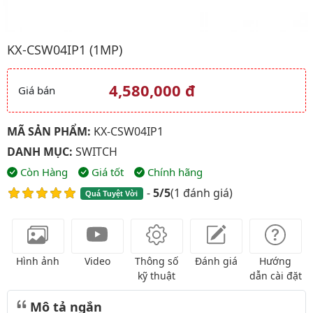
Hình ảnh đại diện của sản phẩm KX-CSW04iP1 (1Mp)
KX-CSW04IP1 (1MP)
4,580,000 đ
Giá bán
Giá và khuyến mãi
MÃ SẢN PHẨM:
KX-CSW04IP1
DANH MỤC:
SWITCH
Còn Hàng
Giá tốt
Chính hãng
-
5/5
(
1 đánh giá
)
Quá Tuyệt Vời
Hình ảnh
Video
Thông số
Đánh giá
Hướng
kỹ thuật
dẫn cài đặt
Mô tả ngắn