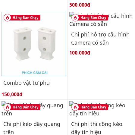
Giá bán:
500,000đ
Hàng Bán Chạy
Hàng Bán Chạy
Chi phí hỗ trợ cấu hình
Camera có sẵn
Giá bán:
100,000đ
Combo vật tư phụ
Giá bán:
150,000đ
Hàng Bán Chạy
Hàng Bán Chạy
Chi phí kéo dây quang
Chi phí thi công kéo
trên
dây tín hiệu