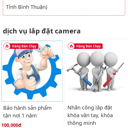
Tỉnh Bình Thuận)
dịch vụ lắp đặt camera
Hàng Bán Chạy
Hàng Bán Chạy
Nhân công lắp đặt
Bảo hành sản phẩm
khóa vân tay, khóa
tận nơi 1 năm
thông minh
Giá bán:
100,000đ