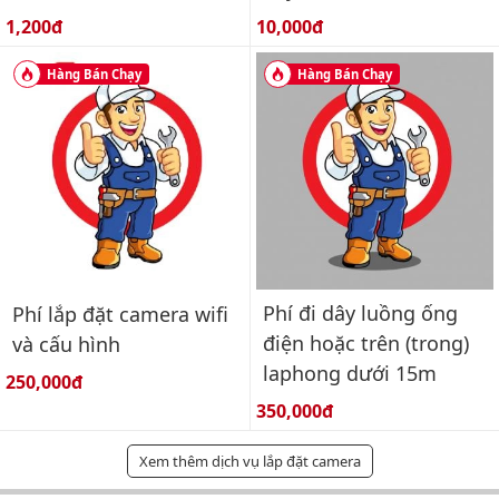
Giá bán:
Giá bán:
1,200đ
10,000đ
Hàng Bán Chạy
Hàng Bán Chạy
Phí đi dây luồng ống
Phí lắp đặt camera wifi
điện hoặc trên (trong)
và cấu hình
laphong dưới 15m
Giá bán:
250,000đ
Giá bán:
350,000đ
Xem thêm dịch vụ lắp đặt camera