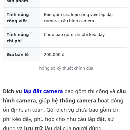
sản phẩm
Tính năng
Bao gồm các loại công việc lắp đặt
công việc
camera, cấu hình camera
Tính năng
Chưa bao gồm chi phí kéo dây
chi phí
Giá bán lẻ
200,000 đ
Thông số kỹ thuật chính của
Mô tả chi tiết sản phẩm
Dịch vụ
lắp đặt camera
bao gồm thi công và
cấu
hình camera
, giúp
hệ thống camera
hoạt động
ổn định, an toàn. Gói dịch vụ chưa bao gồm chi
phí kéo dây, phù hợp cho nhu cầu lắp đặt, sử
dụng và
lưu trữ
lâu dài của người dùng.