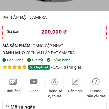
Hình ảnh đại diện của sản phẩm Phí lắp đặt camera
PHÍ LẮP ĐẶT CAMERA
200,000 đ
Giá bán
Giá và khuyến mãi
MÃ SẢN PHẨM:
ĐANG CẬP NHẬT
DANH MỤC:
DỊCH VỤ LẮP ĐẶT CAMERA
Còn Hàng
Giá tốt
Chính hãng
-
5/5
(
1 đánh giá
)
Quá Tuyệt Vời
Hình ảnh
Video
Thông số
Đánh giá
Hướng
kỹ thuật
dẫn cài đặt
Mô tả ngắn