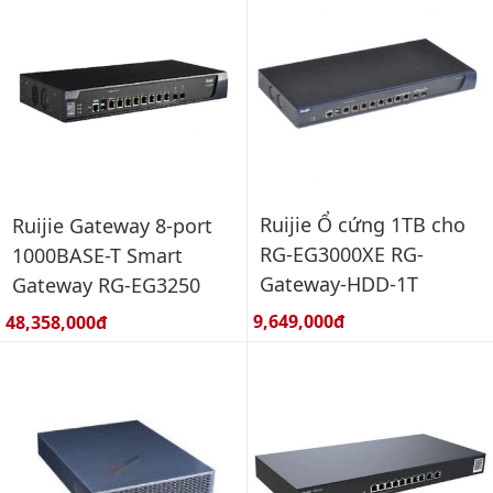
Ruijie Ổ cứng 1TB cho
Ruijie Gateway 8-port
RG-EG3000XE RG-
1000BASE-T Smart
Gateway-HDD-1T
Gateway RG-EG3250
Giá bán:
Giá bán:
9,649,000đ
48,358,000đ