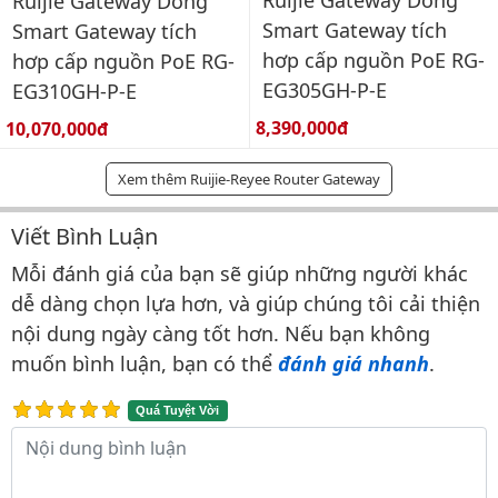
Ruijie Gateway Dòng
Smart Gateway tích
Smart Gateway tích
hơp cấp nguồn PoE RG-
hơp cấp nguồn PoE RG-
EG305GH-P-E
EG310GH-P-E
Giá bán:
Giá bán:
8,390,000đ
10,070,000đ
Xem thêm Ruijie-Reyee Router Gateway
Viết Bình Luận
Bình luận & Đánh giá
Mỗi đánh giá của bạn sẽ giúp những người khác
dễ dàng chọn lựa hơn, và giúp chúng tôi cải thiện
nội dung ngày càng tốt hơn. Nếu bạn không
muốn bình luận, bạn có thể
đánh giá nhanh
.
Quá Tuyệt Vời
Nội dung bình luận