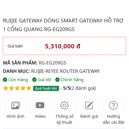
Hình ảnh đại diện của sản phẩm Ruijie Gateway Dòng Smart Ga
RUIJIE GATEWAY DÒNG SMART GATEWAY HỖ TRỢ
1 CỔNG QUANG RG-EG209GS
5,310,000 đ
Giá bán
Giá và khuyến mãi
MÃ SẢN PHẨM:
RG-EG209GS
DANH MỤC:
RUIJIE-REYEE ROUTER GATEWAY
Còn Hàng
Giá tốt
Chính hãng
-
5/5
(
2 đánh giá
)
Quá Tuyệt Vời
Hình ảnh
Video
Thông số
Đánh giá
Hướng
kỹ thuật
dẫn cài đặt