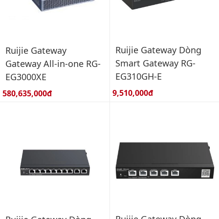
Ruijie Gateway Dòng
Ruijie Gateway
Smart Gateway RG-
Gateway All-in-one RG-
EG310GH-E
EG3000XE
Giá bán:
Giá bán:
9,510,000đ
580,635,000đ
Ruijie Gateway Dòng