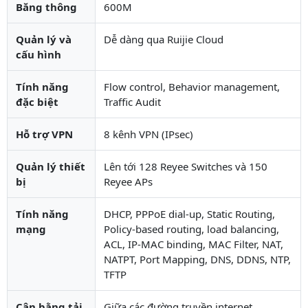
Băng thông
600M
Quản lý và
Dễ dàng qua Ruijie Cloud
cấu hình
Tính năng
Flow control, Behavior management,
đặc biệt
Traffic Audit
Hỗ trợ VPN
8 kênh VPN (IPsec)
Quản lý thiết
Lên tới 128 Reyee Switches và 150
bị
Reyee APs
Tính năng
DHCP, PPPoE dial-up, Static Routing,
mạng
Policy-based routing, load balancing,
ACL, IP-MAC binding, MAC Filter, NAT,
NATPT, Port Mapping, DNS, DDNS, NTP,
TFTP
Cân bằng tải
Giữa các đường truyền internet