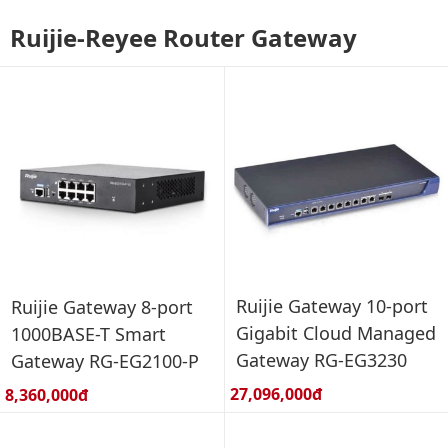
Ruijie-Reyee Router Gateway
Ruijie Gateway 10-port
Ruijie Gateway 8-port
Gigabit Cloud Managed
1000BASE-T Smart
Gateway RG-EG3230
Gateway RG-EG2100-P
Giá bán:
Giá bán:
27,096,000đ
8,360,000đ