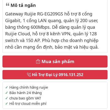
Mô tả ngắn
Gateway Ruijie RG-EG209GS hỗ trợ 8 cổng
Gigabit, 1 cổng LAN quang, quản lý 200 user,
băng thông 600Mbps. Dễ dàng quản lý qua
Ruijie Cloud, hỗ trợ 8 kênh VPN, quản lý 128
switch và 150 AP. Phù hợp cho doanh nghiệp
nhỏ cần mạng ổn định, bảo mật và hiệu quả.
Mua sản phẩm
Hỗ Trợ Đại Lý
0916.131.252
Thông tin thêm
Hàng chính hãng ruijie
Bảo hành 24 tháng
chưa bao gồm VAT
Hỗ trợ cloud miễn phí