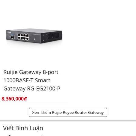
Ruijie Gateway 8-port
1000BASE-T Smart
Gateway RG-EG2100-P
Giá bán:
8,360,000đ
Xem thêm Ruijie-Reyee Router Gateway
Viết Bình Luận
Bình luận & Đánh giá