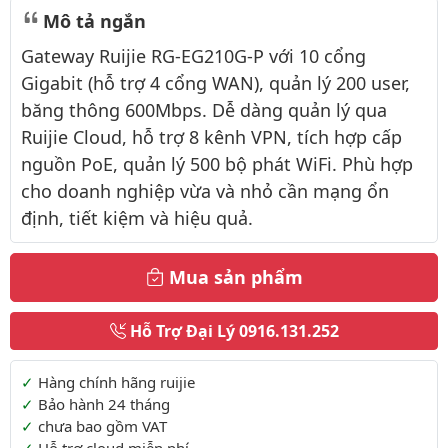
Mô tả ngắn
Gateway Ruijie RG-EG210G-P với 10 cổng
Gigabit (hỗ trợ 4 cổng WAN), quản lý 200 user,
băng thông 600Mbps. Dễ dàng quản lý qua
Ruijie Cloud, hỗ trợ 8 kênh VPN, tích hợp cấp
nguồn PoE, quản lý 500 bộ phát WiFi. Phù hợp
cho doanh nghiệp vừa và nhỏ cần mạng ổn
định, tiết kiệm và hiệu quả.
Mua sản phẩm
Hỗ Trợ Đại Lý
0916.131.252
Thông tin thêm
Hàng chính hãng ruijie
Bảo hành 24 tháng
chưa bao gồm VAT