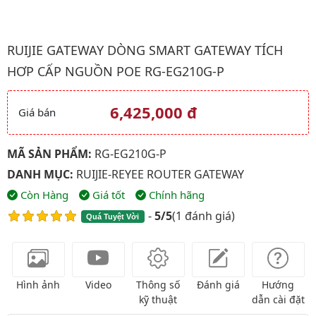
Hình ảnh đại diện của sản phẩm Ruijie Gateway Dòng Smart Ga
RUIJIE GATEWAY DÒNG SMART GATEWAY TÍCH
HƠP CẤP NGUỒN POE RG-EG210G-P
6,425,000 đ
Giá bán
Giá và khuyến mãi
MÃ SẢN PHẨM:
RG-EG210G-P
DANH MỤC:
RUIJIE-REYEE ROUTER GATEWAY
Còn Hàng
Giá tốt
Chính hãng
-
5/5
(
1 đánh giá
)
Quá Tuyệt Vời
Hình ảnh
Video
Thông số
Đánh giá
Hướng
kỹ thuật
dẫn cài đặt