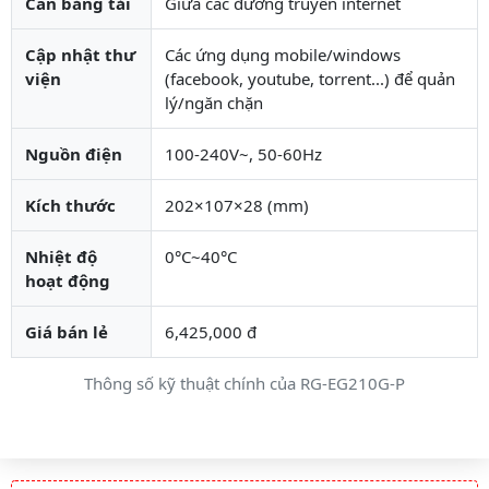
Cân bằng tải
Giữa các đường truyền internet
Cập nhật thư
Các ứng dụng mobile/windows
viện
(facebook, youtube, torrent...) để quản
lý/ngăn chặn
Nguồn điện
100-240V~, 50-60Hz
Kích thước
202×107×28 (mm)
Nhiệt độ
0°C~40°C
hoạt động
Giá bán lẻ
6,425,000 đ
Thông số kỹ thuật chính của RG-EG210G-P