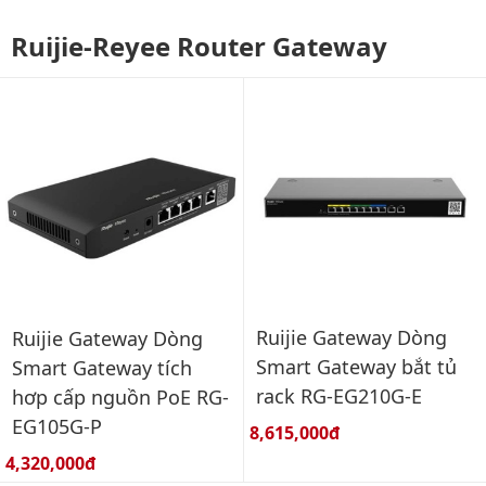
Ruijie-Reyee Router Gateway
Ruijie Gateway Dòng
Ruijie Gateway Dòng
Smart Gateway bắt tủ
Smart Gateway tích
rack RG-EG210G-E
hơp cấp nguồn PoE RG-
EG105G-P
Giá bán:
8,615,000đ
Giá bán:
4,320,000đ