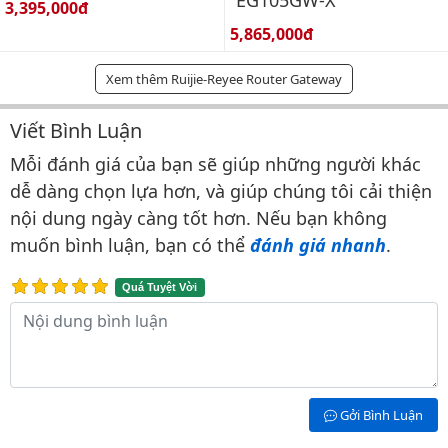
Giá bán:
3,395,000đ
Giá bán:
5,865,000đ
Xem thêm Ruijie-Reyee Router Gateway
Viết Bình Luận
Bình luận & Đánh giá
Mỗi đánh giá của bạn sẽ giúp những người khác
dễ dàng chọn lựa hơn, và giúp chúng tôi cải thiện
nội dung ngày càng tốt hơn. Nếu bạn không
muốn bình luận, bạn có thể
đánh giá nhanh
.
Quá Tuyệt Vời
Nội dung bình luận
Gởi Bình Luận