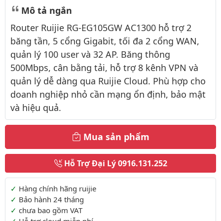
Mô tả ngắn
Router Ruijie RG-EG105GW AC1300 hỗ trợ 2
băng tần, 5 cổng Gigabit, tối đa 2 cổng WAN,
quản lý 100 user và 32 AP. Băng thông
500Mbps, cân bằng tải, hỗ trợ 8 kênh VPN và
quản lý dễ dàng qua Ruijie Cloud. Phù hợp cho
doanh nghiệp nhỏ cần mạng ổn định, bảo mật
và hiệu quả.
Mua sản phẩm
Hỗ Trợ Đại Lý
0916.131.252
Thông tin thêm
Hàng chính hãng ruijie
Bảo hành 24 tháng
chưa bao gồm VAT