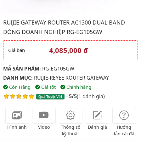
Hình ảnh đại diện của sản phẩm Ruijie Gateway Router AC130
RUIJIE GATEWAY ROUTER AC1300 DUAL BAND
DÒNG DOANH NGHIỆP RG-EG105GW
4,085,000 đ
Giá bán
Giá và khuyến mãi
MÃ SẢN PHẨM:
RG-EG105GW
DANH MỤC:
RUIJIE-REYEE ROUTER GATEWAY
Còn Hàng
Giá tốt
Chính hãng
-
5/5
(
1 đánh giá
)
Quá Tuyệt Vời
Hình ảnh
Video
Thông số
Đánh giá
Hướng
kỹ thuật
dẫn cài đặt