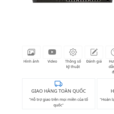
Hình ảnh
Video
Thông số
Đánh giá
Hư
kỹ thuật
dẫn
đ
GIAO HÀNG TOÀN QUỐC
H
"Hỗ trợ giao trên mọi miền của tổ
"Hoàn l
quốc"