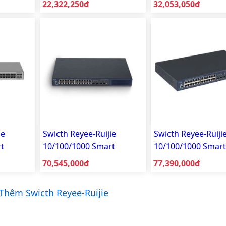
Giá bán:
Giá bán:
22,322,250đ
32,053,050đ
10GT2MS-P-L
24GT4MS-P-L
ie
Swicth Reyee-Ruijie
Swicth Reyee-Ruiji
t
10/100/1000 Smart
10/100/1000 Smart
5-
Managed RG-S2910-
Managed RG-S291
Giá bán:
Giá bán:
70,545,000đ
77,390,000đ
24GT4SFP-UP-H(V3.0)
24GT4XS-UP-H(V3.
Thêm Swicth Reyee-Ruijie