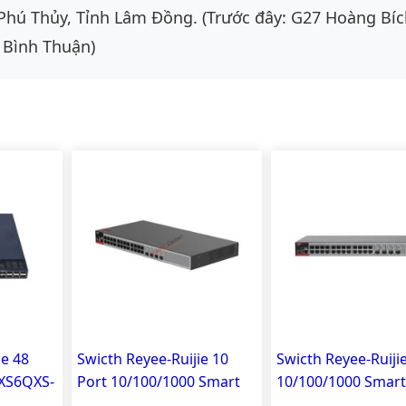
Phú Thủy, Tỉnh Lâm Đồng. (Trước đây: G27 Hoàng Bíc
 Bình Thuận)
ie 48
Swicth Reyee-Ruijie 10
Swicth Reyee-Ruiji
8XS6QXS-
Port 10/100/1000 Smart
10/100/1000 Smart
Managed RG-S2915-
Managed RG-S291