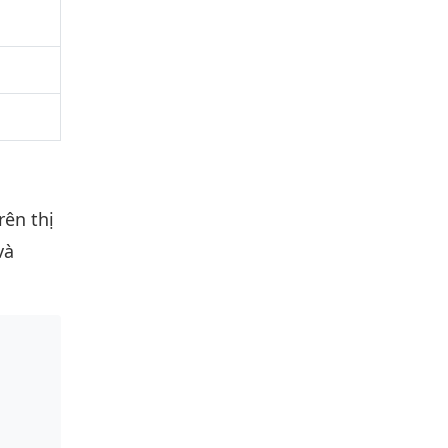
rên thị
và