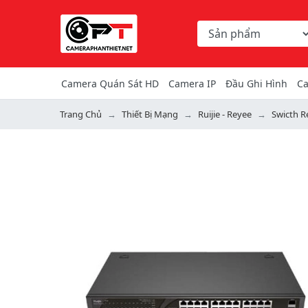
Chọn danh mục tìm ki
Từ khóa hoặc mã hàng
Camera Quán Sát HD
Camera IP
Đầu Ghi Hình
Ca
Trang Chủ
Thiết Bị Mạng
Ruijie - Reyee
Swicth R
Previous