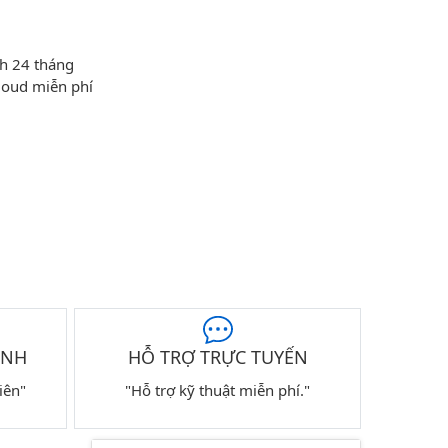
h 24 tháng
loud miễn phí
ÀNH
HỖ TRỢ TRỰC TUYẾN
iên"
"Hỗ trợ kỹ thuật miễn phí."