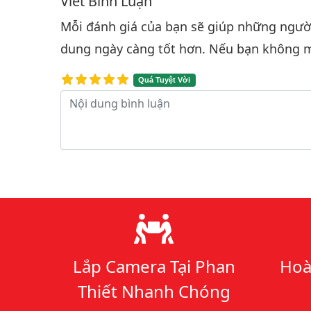
Viết Bình Luận
Bình luận & Đánh giá
Mỗi đánh giá của bạn sẽ giúp những người 
dung ngày càng tốt hơn. Nếu bạn không m
Quá Tuyệt Vời
Nội dung bình luận
Lý do chọn chúng tôi
Lắp Camera Tại Phan
Hoà
Thiết Nhanh Chóng