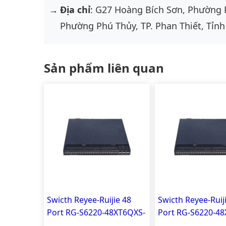
Địa chỉ
: G27 Hoàng Bích Sơn, Phường 
Phường Phú Thủy, TP. Phan Thiết, Tỉnh
Sản phẩm liên quan
Swicth Reyee-Ruijie 48
Swicth Reyee-Ruij
Port RG-S6220-48XT6QXS-
Port RG-S6220-4
H-AC
H-AC