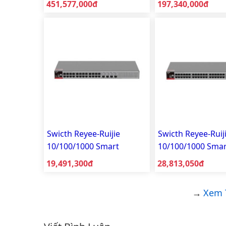
Giá bán:
Giá bán:
451,577,000đ
197,340,000đ
Swicth Reyee-Ruijie
Swicth Reyee-Ruij
10/100/1000 Smart
10/100/1000 Smar
Managed RG-S2915-
Managed RG-S291
Giá bán:
Giá bán:
19,491,300đ
28,813,050đ
24GT4MS-L
48GT4MS-L
Xem 