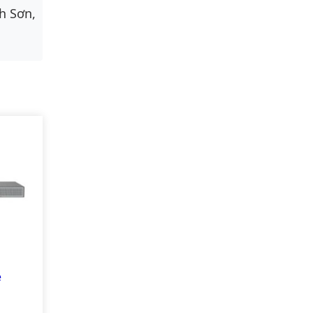
h Sơn,
e
5-