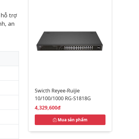
 hỗ trợ
nh, an
Swicth Reyee-Ruijie
10/100/1000 RG-S1818G
Giá bán:
4,329,600đ
Mua sản phẩm