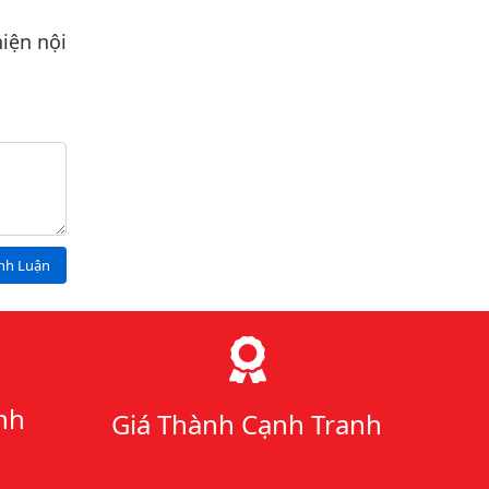
iện nội
ình Luận
nh
Giá Thành Cạnh Tranh