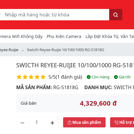
ếm
Tìm kiếm
mera Wifi Không Dây
Phụ Kiện Camera
Lắp Đặt Khóa Từ, Vân Ta
eyee-Ruijie
Swicth Reyee-Ruijie 10/100/1000 RG-S1818G
SWICTH REYEE-RUIJIE 10/100/1000 RG-S1
Điểm đánh giá
5/5
(
1 đánh giá
)
Còn Hàng
Giá tốt
MÃ SẢN PHẨM:
RG-S1818G
DANH MỤC:
SWICTH R
4,329,600 đ
Giá bán
Mua sản phẩm
Hỗ trợ 
Next