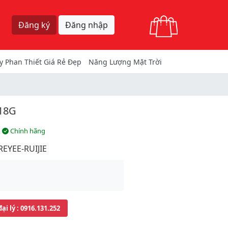
Giỏ hàng
Đăng ký
Đăng nhập
y Phan Thiết Giá Rẻ Đẹp
Năng Lượng Mặt Trời
818G
Chính hãng
EYEE-RUIJIE
đại lý
: 0916.131.252