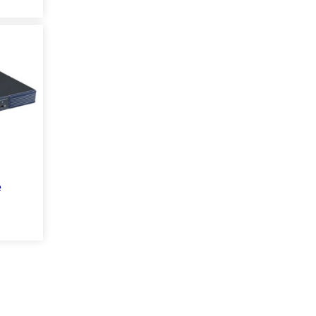
e
0-
0)